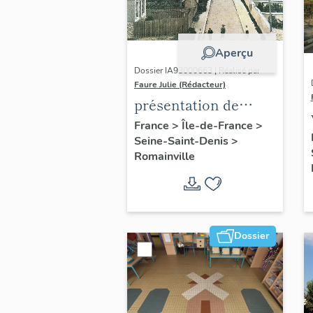
Aperçu
Dossier IA93000663 | Réalisé par
Faure Julie (Rédacteur)
présentation de
l'inventaire de la
France
>
Île-de-France
>
Seine-Saint-Denis
>
commune de
Romainville
Romainville
Dossier