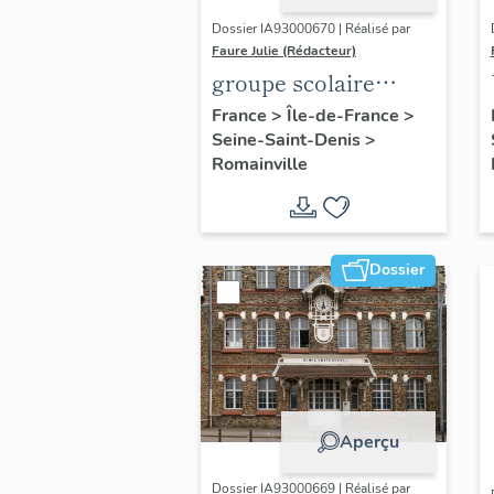
Dossier IA93000670 | Réalisé par
Faure Julie (Rédacteur)
groupe scolaire
Charcot-Barbusse
France
>
Île-de-France
>
Seine-Saint-Denis
>
Romainville
Dossier
Aperçu
Dossier IA93000669 | Réalisé par