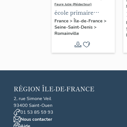
Faure Julie (Rédacteur)
école primaire
Fraternité-Aubin
France
>
Île-de-France
>
Seine-Saint-Denis
>
Romainville
RÉGION
ÎLE-DE-FRANCE
2, rue Simone Veil
93400 Saint-Ouen
01 53 85 59 93
Nous contacter
Aide