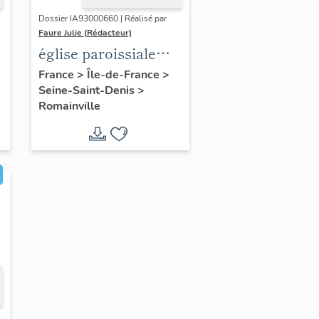
Dossier IA93000660 | Réalisé par
Faure Julie (Rédacteur)
église paroissiale
Saint-Luc-des-
France
>
Île-de-France
>
Seine-Saint-Denis
>
Champs
Romainville