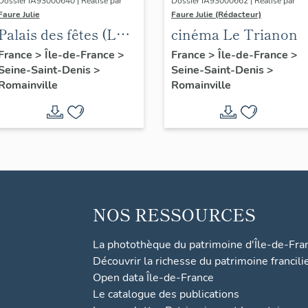
Dossier IA93000640 | Réalisé par
Dossier IA93000662 | Réalisé par
Faure Julie
Faure Julie (Rédacteur)
Palais des fêtes (Le
cinéma Le Trianon
Pavillon)
France
>
Île-de-France
>
France
>
Île-de-France
>
Seine-Saint-Denis
>
Seine-Saint-Denis
>
Romainville
Romainville
NOS RESSOURCES
La photothèque du patrimoine d'Île-de-Fra
Découvrir la richesse du patrimoine francili
Open data Île-de-France
Le catalogue des publications