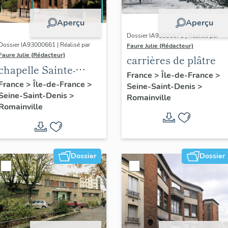
Aperçu
Aperçu
Dossier IA93000671 | Réalisé par
Dossier IA93000661 | Réalisé par
Faure Julie (Rédacteur)
Faure Julie (Rédacteur)
carrières de plâtre
chapelle Sainte-
France
>
Île-de-France
>
Solange
France
>
Île-de-France
>
Seine-Saint-Denis
>
Seine-Saint-Denis
>
Romainville
Romainville
Dossier
Dossier