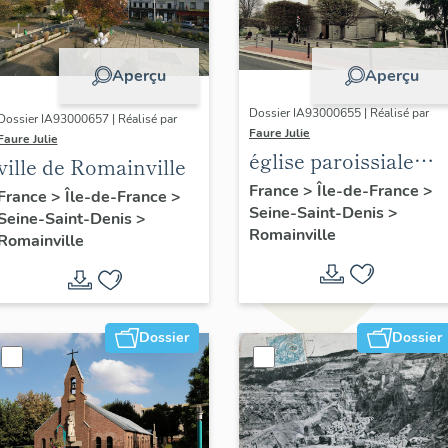
Aperçu
Aperçu
Dossier IA93000655 | Réalisé par
Dossier IA93000657 | Réalisé par
Faure Julie
Faure Julie
église paroissiale
ville de Romainville
Saint-Germain-
France
>
Île-de-France
>
France
>
Île-de-France
>
Seine-Saint-Denis
>
L'Auxerrois
Seine-Saint-Denis
>
Romainville
Romainville
Dossier
Dossier