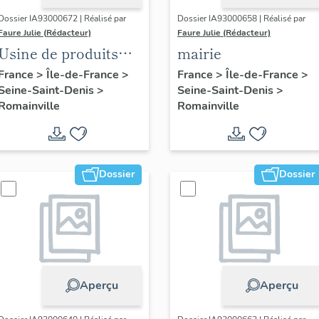
Dossier IA93000672 | Réalisé par
Dossier IA93000658 | Réalisé par
Faure Julie (Rédacteur)
Faure Julie (Rédacteur)
Usine de produits
mairie
pharmaceutiques
France
>
Île-de-France
>
France
>
Île-de-France
>
Seine-Saint-Denis
>
Seine-Saint-Denis
>
Roussel-Uclaf, puis
Romainville
Romainville
Sanofi-Aventis
Dossier
Dossier
Aperçu
Aperçu