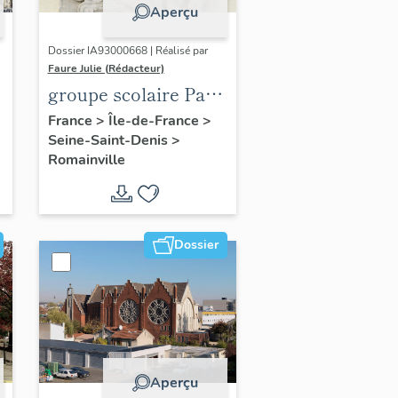
Aperçu
Dossier IA93000668 | Réalisé par
Faure Julie (Rédacteur)
groupe scolaire Paul
Langevin
France
>
Île-de-France
>
Seine-Saint-Denis
>
Romainville
Dossier
Aperçu