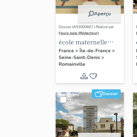
Aperçu
Dossier IA93000667 | Réalisé par
Faure Julie (Rédacteur)
école maternelle
Danièle Casanova
France
>
Île-de-France
>
Seine-Saint-Denis
>
Romainville
Dossier