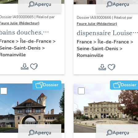
Aperçu
Aperçu
Dossier IA93000665 | Réalisé par
Dossier IA93000666 | Réalisé par
Faure Julie (Rédacteur)
Faure Julie (Rédacteur)
bains douches,
dispensaire Louise
actuellement centre
Michel
France
>
Île-de-France
>
France
>
Île-de-France
>
Seine-Saint-Denis
>
médico-social
Seine-Saint-Denis
>
Romainville
Romainville
Dossier
Dossier
Aperçu
Aperçu