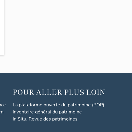
POUR ALLER PLUS LOIN
nce
La plateforme ouverte du patrimoine (POP)
en
Inventaire général du patrimoine
In Situ. Revue des patrimoines