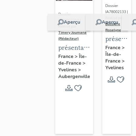
Dossier
IA78002133 |
Dossier
Réalisé par
IA78002210 |
Aperçu
Aperçu
Bussière
Réalisé par
Roselyne
Timery Joumana
présentat
(Rédacteur)
du
présentation
France
>
Île-de-
diagnostic
de l'étude
France
>
Île-
France
>
patrimonia
de-France
>
d'Elisabethville
Yvelines
Yvelines
>
urbain
Aubergenville
et
paysager
de
Seine-
Aval