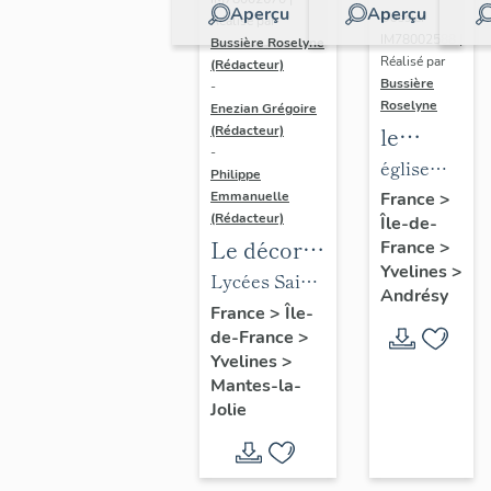
Aperçu
Aperçu
Dossier
Réalisé par
IM78002588 |
Bussière Roselyne
Réalisé par
(Rédacteur)
Bussière
-
Roselyne
Enezian Grégoire
le
(Rédacteur)
-
mobilier
église
Philippe
de
paroissiale
Emmanuelle
France
>
(Rédacteur)
Île-de-
l'église
Saint-
Le décor
France
>
Saint-
Germain
Yvelines
>
des lycées
Lycées Saint-
Germain-
Andrésy
de Mantes
Exupéry et
France
>
Île-
de-
de-France
>
Jean Rostand
Paris
Yvelines
>
(liste
Mantes-la-
supplémen
Jolie