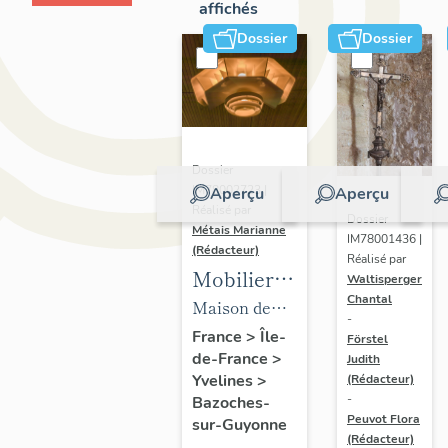
affichés
Dossier
Dossier
Dossier
IM78002723 |
Aperçu
Aperçu
Réalisé par
Dossier
Métais Marianne
IM78001436 |
(Rédacteur)
Réalisé par
Mobilier
Waltisperger
Chantal
de la
Maison de
-
maison
villégiature
France
>
Île-
Förstel
de-France
>
Louis
Judith
dite maison
Yvelines
>
(Rédacteur)
Carré
Louis Carré
-
Bazoches-
Peuvot Flora
sur-Guyonne
(Rédacteur)