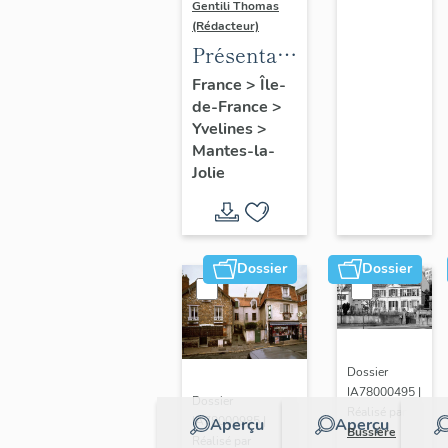
Gentili Thomas
(Rédacteur)
Présentation
de l'étude
France
>
Île-
de-France
>
Yvelines
>
Mantes-la-
Jolie
Dossier
Dossier
Dossier
IA78000495 |
Dossier
Réalisé par
IA78000985 |
Aperçu
Aperçu
Bussière
Réalisé par