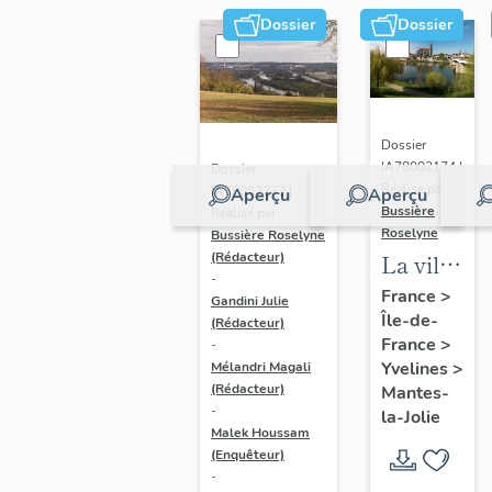
Dossier
Dossier
Dossier
IA78002174 |
Dossier
Réalisé par
IA78002272 |
Aperçu
Aperçu
Bussière
Réalisé par
Roselyne
Bussière Roselyne
La ville
(Rédacteur)
-
de
France
>
Gandini Julie
Île-de-
Mantes-
(Rédacteur)
France
>
-
la-Jolie
Yvelines
>
Mélandri Magali
(Rédacteur)
Mantes-
-
la-Jolie
Malek Houssam
(Enquêteur)
-