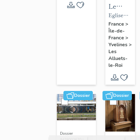
Le
mobilier
Eglise
de
paroissiale
France
>
Île-de-
l'église
Saint-
France
>
paroissial
Nicolas
Yvelines
>
Saint-
Les
Nicolas
Alluets-
le-Roi
Dossier
Dossier
Dossier
IM78002670 |