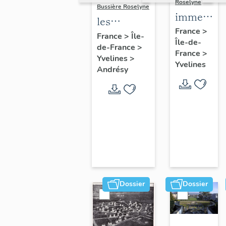
Roselyne
Bussière Roselyne
immeubles
les
maisons,
France
>
immeubles,
France
>
Île-
Île-de-
fermes
de-France
>
maisons et
France
>
Yvelines
>
fermes du
Yvelines
Andrésy
canton
d'Andrésy
Dossier
Dossier