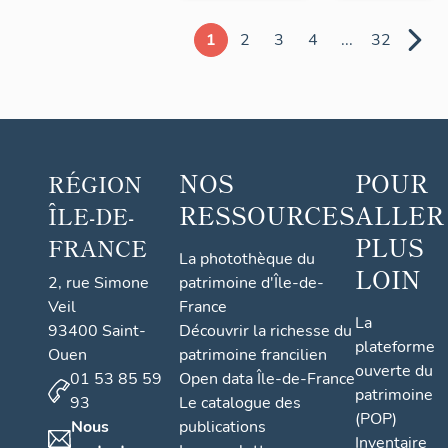
1
2
3
4
...
32
NOS
POUR
RÉGION
RESSOURCES
ALLER
ÎLE-DE-
PLUS
FRANCE
La photothèque du
LOIN
2, rue Simone
patrimoine d'Île-de-
Veil
France
La
93400 Saint-
Découvrir la richesse du
plateforme
Ouen
patrimoine francilien
ouverte du
01 53 85 59
Open data Île-de-France
patrimoine
93
Le catalogue des
(POP)
Nous
publications
Inventaire