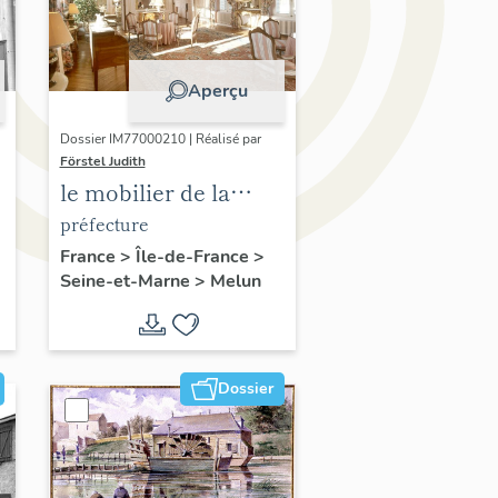
Aperçu
Dossier IM77000210 | Réalisé par
Förstel Judith
e
le mobilier de la
préfecture de Seine-
préfecture
et-Marne
France
>
Île-de-France
>
Seine-et-Marne
>
Melun
Dossier