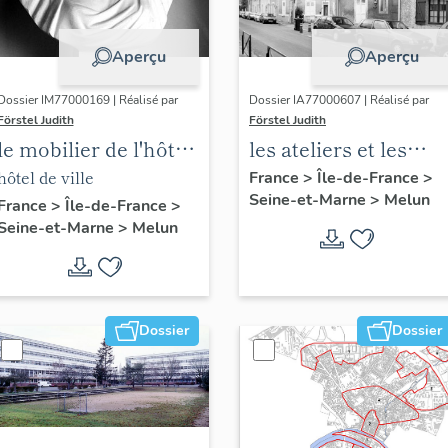
Aperçu
Aperçu
Dossier IM77000169 | Réalisé par
Dossier IA77000607 | Réalisé par
Förstel Judith
Förstel Judith
le mobilier de l'hôtel
les ateliers et les
de ville
usines de Melun
hôtel de ville
France
>
Île-de-France
>
Seine-et-Marne
>
Melun
France
>
Île-de-France
>
Seine-et-Marne
>
Melun
Dossier
Dossier