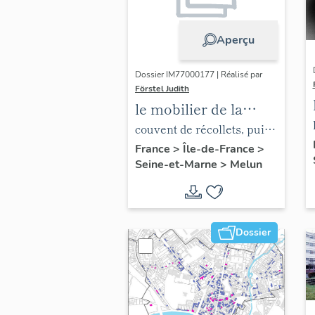
Aperçu
Dossier IM77000177 | Réalisé par
Förstel Judith
le mobilier de la
chapelle de l'hôpital
couvent de récollets, puis
hôpital
France
>
Île-de-France
>
Seine-et-Marne
>
Melun
Dossier