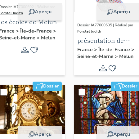
Dossier IA77000602 | Réalisé par
Aperçu
Aperçu
Förstel Judith
les écoles de Melun
Dossier IA77000605 | Réalisé par
France
>
Île-de-France
>
Förstel Judith
Seine-et-Marne
>
Melun
présentation de
l'étude du
France
>
Île-de-France
>
Seine-et-Marne
>
Melun
patrimoine de Melu
Dossier
Dossier
Aperçu
Aperçu