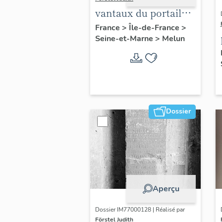
vantaux du portail
central
France
>
Île-de-France
>
Seine-et-Marne
>
Melun
Dossier
Aperçu
Dossier IM77000128 | Réalisé par
Förstel Judith