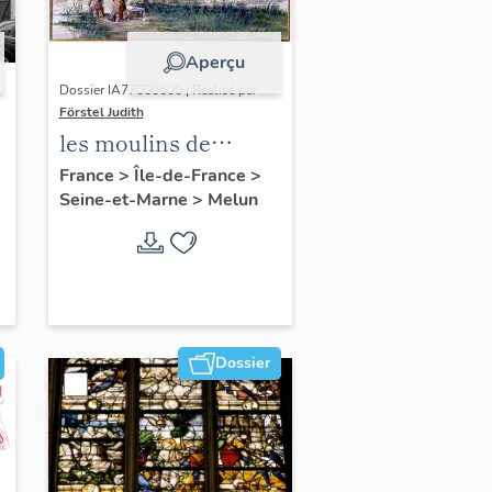
Aperçu
Dossier IA77000600 | Réalisé par
Förstel Judith
les moulins de
Melun
France
>
Île-de-France
>
Seine-et-Marne
>
Melun
Dossier