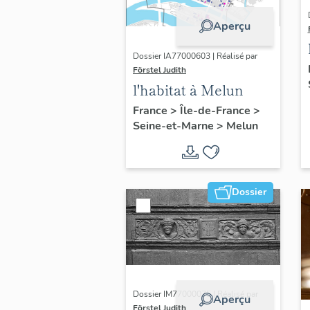
Aperçu
Dossier IA77000603 | Réalisé par
Förstel Judith
l'habitat à Melun
France
>
Île-de-France
>
Seine-et-Marne
>
Melun
Dossier
Dossier IM77000075 | Réalisé par
Aperçu
Förstel Judith