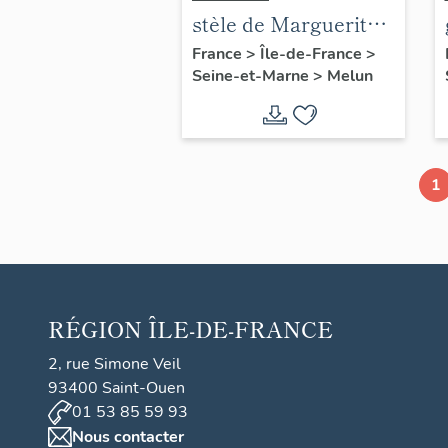
stèle de Marguerite
Lamour
France
>
Île-de-France
>
Seine-et-Marne
>
Melun
1
RÉGION
ÎLE-DE-FRANCE
2, rue Simone Veil
93400 Saint-Ouen
01 53 85 59 93
Nous contacter