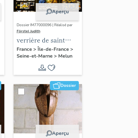
Aperçu
Dossier IM77000096 | Réalisé par
Förstel Judith
verrière de saint
François
France
>
Île-de-France
>
Seine-et-Marne
>
Melun
n
Dossier
Aperçu