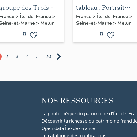
groupe des Trois
tableau : Portrait
Grâces
d'Albert Salmon,
France
>
Île-de-France
>
France
>
Île-de-France
>
Seine-et-Marne
>
Melun
Seine-et-Marne
>
Melun
fondateur de la
Cooper
2
3
4
...
20
NOS RESSOURCES
La photothèque du patrimoine d'Île-de-Fra
Découvrir la richesse du patrimoine francili
Open data Île-de-France
Le catalogue des publications