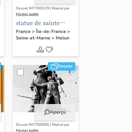
Dossier IM77000129 | Réalisé par
Förstel Judith
statue de sainte
Thérèse de Lisieux
France
>
Île-de-France
>
Seine-et-Marne
>
Melun
Dossier
Aperçu
Dossier IM77000090 | Réalisé par
Förstel Judith