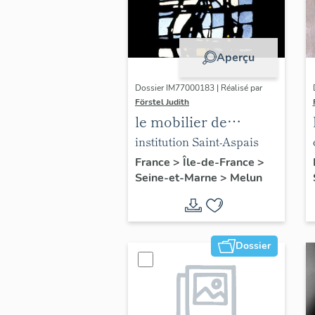
Aperçu
Dossier IM77000183 | Réalisé par
Förstel Judith
le mobilier de
l'Institution Saint-
institution Saint-Aspais
Aspais
France
>
Île-de-France
>
Seine-et-Marne
>
Melun
Dossier