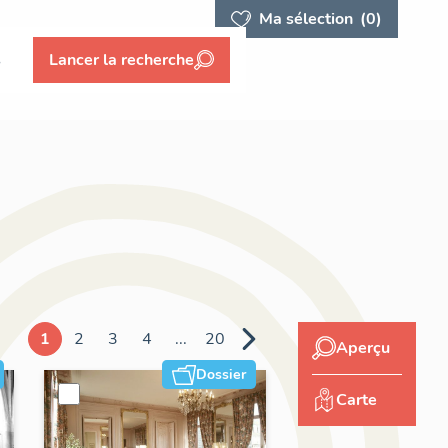
Ma sélection
(0)
s
Lancer la recherche
1
2
3
4
...
20
Aperçu
Dossier
Carte