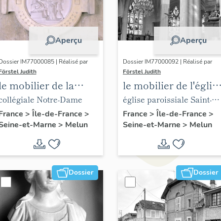
Aperçu
Aperçu
Dossier IM77000085 | Réalisé par
Dossier IM77000092 | Réalisé par
Förstel Judith
Förstel Judith
le mobilier de la
le mobilier de l'églis
collégiale Notre-
Saint-Aspais
collégiale Notre-Dame
église paroissiale Saint-
Dame
Aspais
France
>
Île-de-France
>
France
>
Île-de-France
>
Seine-et-Marne
>
Melun
Seine-et-Marne
>
Melun
Dossier
Dossier