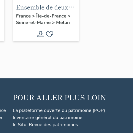
Ensemble de deux
groupes sculptés :
France
>
Île-de-France
>
Seine-et-Marne
>
Melun
Combattre pour la
Patrie
POUR ALLER PLUS LOIN
nce
La plateforme ouverte du patrimoine (POP)
en
Inventaire général du patrimoine
In Situ. Revue des patrimoines