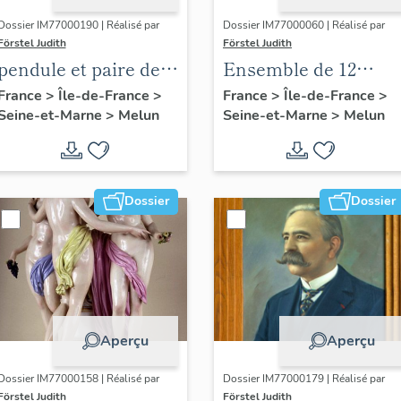
Dossier IM77000190 | Réalisé par
Dossier IM77000060 | Réalisé par
Förstel Judith
Förstel Judith
pendule et paire de
Ensemble de 12
chandeliers assortis
verrières de l'abside
France
>
Île-de-France
>
France
>
Île-de-France
>
Seine-et-Marne
>
Melun
Seine-et-Marne
>
Melun
et du choeur : Vierge
à l'Enfant, figures
bibliques et saints
Dossier
Dossier
Aperçu
Aperçu
Dossier IM77000158 | Réalisé par
Dossier IM77000179 | Réalisé par
Förstel Judith
Förstel Judith