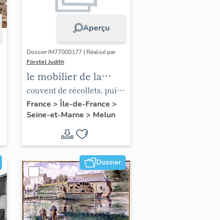
Aperçu
Dossier IM77000177 | Réalisé par
Förstel Judith
le mobilier de la
chapelle de l'hôpital
couvent de récollets, puis
hôpital
France
>
Île-de-France
>
Seine-et-Marne
>
Melun
Dossier