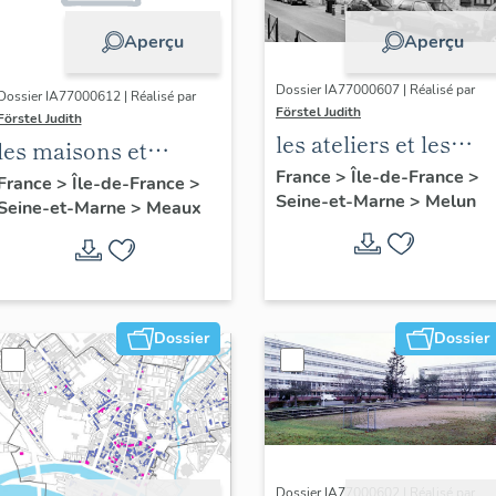
Aperçu
Aperçu
Dossier IA77000607 | Réalisé par
Dossier IA77000612 | Réalisé par
Förstel Judith
Förstel Judith
les ateliers et les
les maisons et
usines de Melun
France
>
Île-de-France
>
immeubles de
France
>
Île-de-France
>
Seine-et-Marne
>
Melun
Seine-et-Marne
>
Meaux
Meaux
Dossier
Dossier
Dossier IA77000602 | Réalisé par