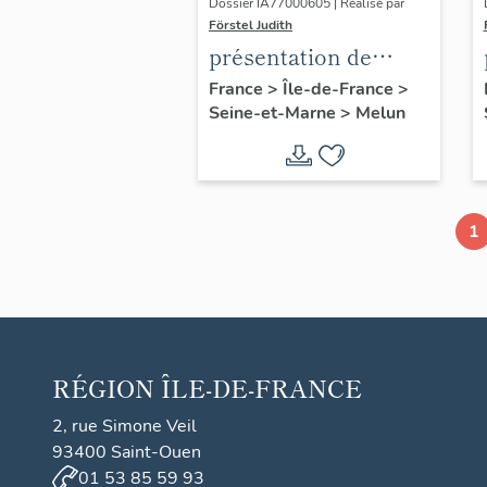
Dossier IA77000605 | Réalisé par
Förstel Judith
présentation de
l'étude du
France
>
Île-de-France
>
Seine-et-Marne
>
Melun
patrimoine de Melun
1
RÉGION
ÎLE-DE-FRANCE
2, rue Simone Veil
93400 Saint-Ouen
01 53 85 59 93