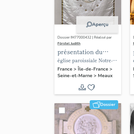
Aperçu
Dossier IM77000432 | Réalisé par
Förstel Judith
présentation du
mobilier de l'église
église paroissiale Notre-
paroissiale Notre-
Dame du Marché
France
>
Île-de-France
>
Seine-et-Marne
>
Meaux
Dame du Marché
Dossier