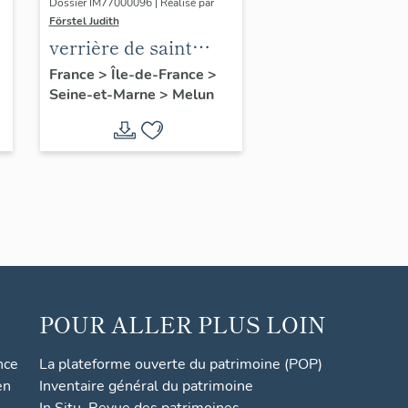
Dossier IM77000096 | Réalisé par
Förstel Judith
verrière de saint
François
France
>
Île-de-France
>
Seine-et-Marne
>
Melun
POUR ALLER PLUS LOIN
nce
La plateforme ouverte du patrimoine (POP)
en
Inventaire général du patrimoine