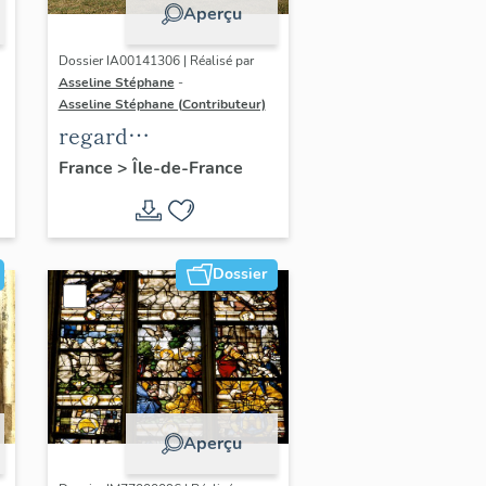
Aperçu
Dossier IA00141306 | Réalisé par
Asseline Stéphane
-
Asseline Stéphane (Contributeur)
regard
photographique sur
France
>
Île-de-France
les paysages de la
Plaine de France.
Dossier
Aperçu