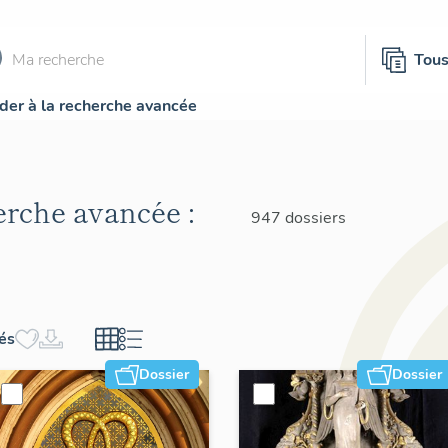
Tou
der à la recherche avancée
herche avancée :
947 dossiers
hés
Dossier
Dossier