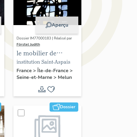
Aperçu
Dossier IM77000183 | Réalisé par
Förstel Judith
le mobilier de
l'Institution Saint-
institution Saint-Aspais
Aspais
France
>
Île-de-France
>
Seine-et-Marne
>
Melun
Dossier