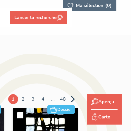
Ma sélection
(0)
s
Lancer la recherche
1
2
3
4
...
48
Aperçu
Dossier
Carte