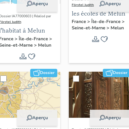
Aperçu
Aperçu
Förstel Judith
les écoles de Melun
Dossier IA77000603 | Réalisé par
France
>
Île-de-France
>
Förstel Judith
Seine-et-Marne
>
Melun
l'habitat à Melun
France
>
Île-de-France
>
Seine-et-Marne
>
Melun
Dossier
Dossier
Aperçu
Aperçu