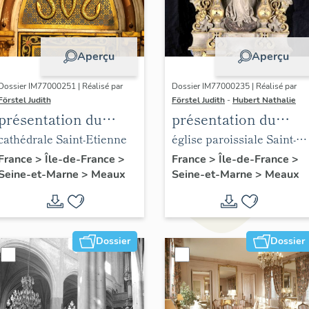
Aperçu
Aperçu
Dossier IM77000251 | Réalisé par
Dossier IM77000235 | Réalisé par
Förstel Judith
Förstel Judith
-
Hubert Nathalie
présentation du
présentation du
mobilier de la
mobilier de l'église
cathédrale Saint-Etienne
église paroissiale Saint-
cathédrale de Meaux
Saint-Nicolas de
Nicolas de Meaux
France
>
Île-de-France
>
France
>
Île-de-France
>
Seine-et-Marne
>
Meaux
Seine-et-Marne
>
Meaux
Meaux
Dossier
Dossier