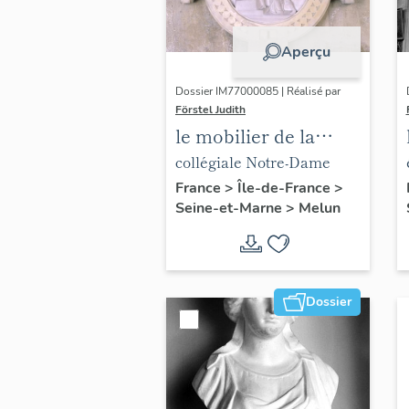
Aperçu
Dossier IM77000085 | Réalisé par
Förstel Judith
le mobilier de la
collégiale Notre-
collégiale Notre-Dame
Dame
France
>
Île-de-France
>
Seine-et-Marne
>
Melun
Dossier