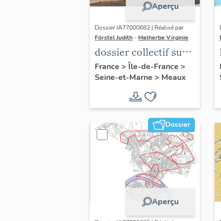
Aperçu
Dossier IA77000682 | Réalisé par
Förstel Judith
-
Malherbe Virginie
dossier collectif sur
les cours communes
France
>
Île-de-France
>
Seine-et-Marne
>
Meaux
du Faubourg Saint-
Nicolas
Dossier
Aperçu