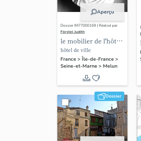
Aperçu
Dossier IM77000169 | Réalisé par
Förstel Judith
le mobilier de l'hôtel
de ville
hôtel de ville
France
>
Île-de-France
>
Seine-et-Marne
>
Melun
Dossier