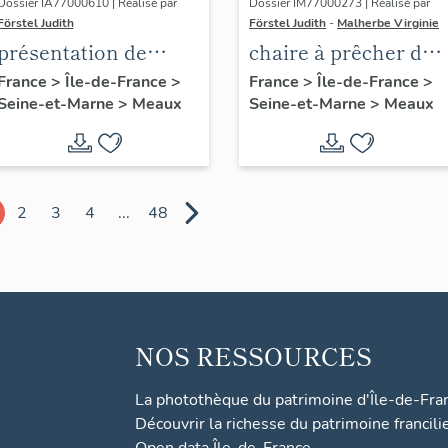
Dossier IA77000610 | Réalisé par
Dossier IM77000273 | Réalisé par
Förstel Judith
Förstel Judith
-
Malherbe Virginie
présentation de
chaire à prêcher des
l'étude du
Trinitaires
France
>
Île-de-France
>
France
>
Île-de-France
>
Seine-et-Marne
>
Meaux
Seine-et-Marne
>
Meaux
patrimoine de
Meaux
2
3
4
...
48
NOS RESSOURCES
La photothèque du patrimoine d'Île-de-Fra
Découvrir la richesse du patrimoine francili