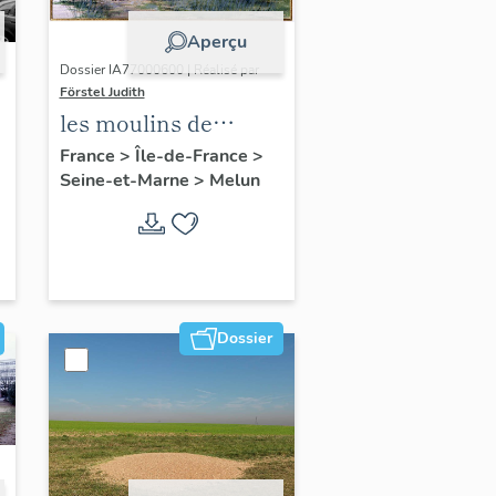
Aperçu
Dossier IA77000600 | Réalisé par
Förstel Judith
les moulins de
Melun
France
>
Île-de-France
>
Seine-et-Marne
>
Melun
Dossier