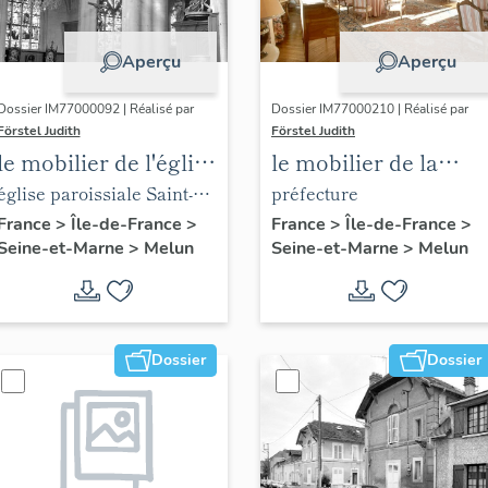
Aperçu
Aperçu
Dossier IM77000092 | Réalisé par
Dossier IM77000210 | Réalisé par
Förstel Judith
Förstel Judith
le mobilier de l'église
le mobilier de la
Saint-Aspais
préfecture de Seine-
église paroissiale Saint-
préfecture
et-Marne
Aspais
France
>
Île-de-France
>
France
>
Île-de-France
>
Seine-et-Marne
>
Melun
Seine-et-Marne
>
Melun
Dossier
Dossier