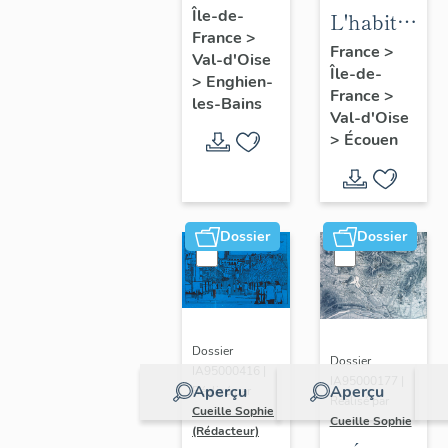
Île-de-
d'Enghien-
L'habitat
France
>
les-Bains
d'Ecouen
France
>
Val-d'Oise
Île-de-
>
Enghien-
France
>
les-Bains
Val-d'Oise
>
Écouen
Dossier
Dossier
Dossier
Dossier
IA95000416 |
IA95000177 |
Aperçu
Aperçu
Réalisé par
Réalisé par
Cueille Sophie
Cueille Sophie
(Rédacteur)