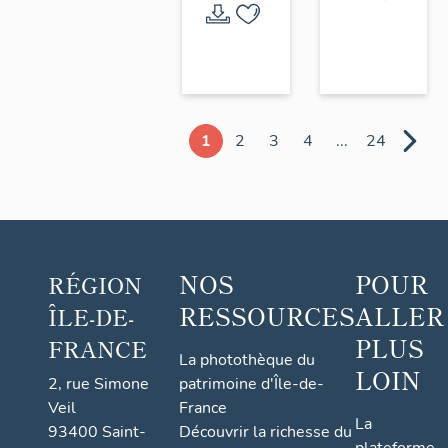
1
2
3
4
...
24
NOS
POUR
RÉGION
RESSOURCES
ALLER
ÎLE-DE-
PLUS
FRANCE
La photothèque du
LOIN
2, rue Simone
patrimoine d'Île-de-
Veil
France
La
93400 Saint-
Découvrir la richesse du