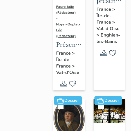
présentatio
-
Faure Julie
de
France
>
(Rédacteur)
Île-de-
l'étude
-
France
>
du
Noyer-Duplaix
Val-d'Oise
Léo
patrimoine
>
Enghien-
(Rédacteur)
d'Enghien-
les-Bains
Présentation
Les-
de
France
>
Bains
Île-de-
l'étude
France
>
du
Val-d'Oise
patrimoine
de
l'agglomération
de
Dossier
Dossier
Cergy-
Pontoise