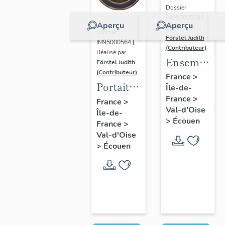
Dossier
IM95000569 |
Aperçu
Aperçu
Réalisé par
Dossier
Förstel Judith
IM95000564 |
(Contributeur)
Réalisé par
Ensemble
Förstel Judith
(Contributeur)
des
France
>
Portait
Île-de-
verrières
d'homme
France
>
France
>
du
Val-d'Oise
Île-de-
en
XVIIIe
>
Écouen
France
>
médaillon
siècle
Val-d'Oise
ovale.
>
Écouen