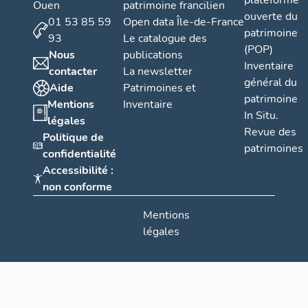
plateforme
Ouen
patrimoine francilien
ouverte du
01 53 85 59
Open data Île-de-France
patrimoine
93
Le catalogue des
(POP)
Nous
publications
Inventaire
contacter
La newsletter
général du
Aide
Patrimoines et
patrimoine
Mentions
Inventaire
In Situ.
légales
Revue des
Politique de
patrimoines
confidentialité
Accessibilité :
non conforme
Mentions
légales