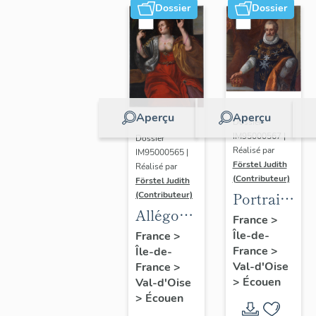
Dossier
Dossier
Aperçu
Aperçu
Dossier
IM95000567 |
Dossier
Réalisé par
IM95000565 |
Förstel Judith
Réalisé par
(Contributeur)
Förstel Judith
Portrait
(Contributeur)
Allégories
du roi
France
>
du
Île-de-
Henri IV
France
>
France
>
Île-de-
Toucher
Val-d'Oise
France
>
et de la
>
Écouen
Val-d'Oise
Vue.
>
Écouen