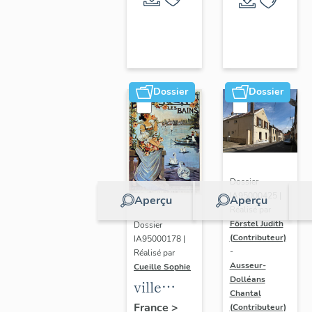
Dossier
Dossier
Dossier
IA95000425 |
Aperçu
Aperçu
Réalisé par
Förstel Judith
Dossier
(Contributeur)
IA95000178 |
-
Réalisé par
Ausseur-
Cueille Sophie
Dolléans
ville
Chantal
thermale
France
>
(Contributeur)