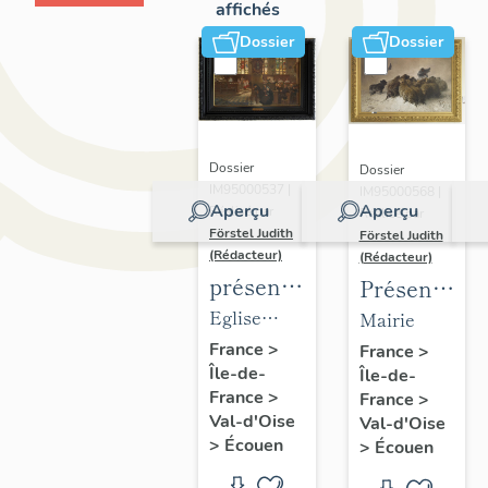
affichés
Dossier
Dossier
Dossier
Dossier
IM95000537 |
IM95000568 |
Aperçu
Aperçu
Réalisé par
Réalisé par
Förstel Judith
Förstel Judith
(Rédacteur)
(Rédacteur)
présentation
Présentatio
du
du
Eglise
Mairie
mobilier
mobilier
Saint-
France
>
France
>
Île-de-
de
Île-de-
de la
Acceul
France
>
France
>
l'église
mairie
Val-d'Oise
Val-d'Oise
d'Ecouen
d'Ecouen
>
Écouen
>
Écouen