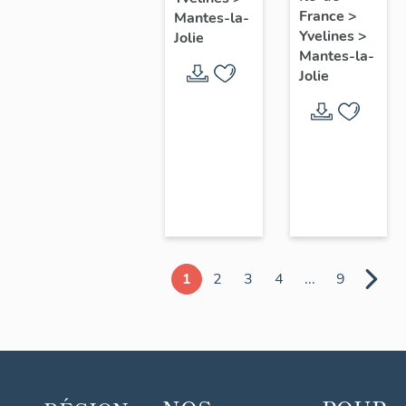
chœur
France
>
Mantes-la-
Yvelines
>
Jolie
Mantes-la-
Jolie
1
2
3
4
...
9