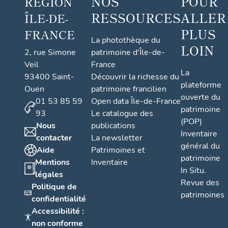
NOS
POUR
RÉGION
RESSOURCES
ALLER
ÎLE-DE-
PLUS
FRANCE
La photothèque du
LOIN
2, rue Simone
patrimoine d'Île-de-
Veil
France
La
93400 Saint-
Découvrir la richesse du
plateforme
Ouen
patrimoine francilien
ouverte du
01 53 85 59
Open data Île-de-France
patrimoine
93
Le catalogue des
(POP)
Nous
publications
Inventaire
contacter
La newsletter
général du
Aide
Patrimoines et
patrimoine
Mentions
Inventaire
In Situ.
légales
Revue des
Politique de
patrimoines
confidentialité
Accessibilité :
non conforme