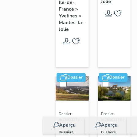
Jolie
Île-de-
de ville
France
>
Yvelines
>
Mantes-la-
Jolie
Dossier
Dossier
Dossier
Dossier
IA78002272 |
IA78002174 |
Aperçu
Aperçu
Réalisé par
Réalisé par
Bussière
Bussière