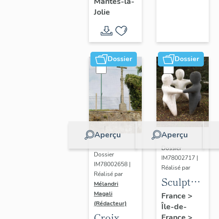
Mantes-la-
Jolie
Dossier
Dossier
Aperçu
Aperçu
Dossier
Dossier
IM78002717 |
IM78002658 |
Réalisé par
Réalisé par
Sculpture
Mélandri
: la
Magali
France
>
(Rédacteur)
Île-de-
Ronde
Croix
France
>