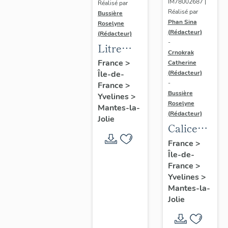
IM78002687 |
Réalisé par
Réalisé par
Bussière
Phan Sina
Roselyne
(Rédacteur)
(Rédacteur)
-
Litre
Crnokrak
funéraire
France
>
Catherine
(Rédacteur)
Île-de-
du
-
France
>
prince
Bussière
Yvelines
>
de Conti
Roselyne
Mantes-la-
(Rédacteur)
Jolie
Calice
n°2 et sa
France
>
Île-de-
patène
France
>
Yvelines
>
Mantes-la-
Jolie