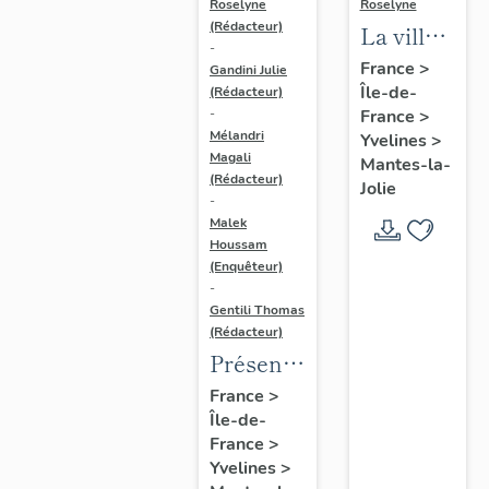
Roselyne
Roselyne
(Rédacteur)
La ville
-
de
France
>
Gandini Julie
Île-de-
Mantes-
(Rédacteur)
France
>
-
la-Jolie
Mélandri
Yvelines
>
Magali
Mantes-la-
(Rédacteur)
Jolie
-
Malek
Houssam
(Enquêteur)
-
Gentili Thomas
(Rédacteur)
Présentation
de
France
>
Île-de-
l'étude
France
>
Yvelines
>