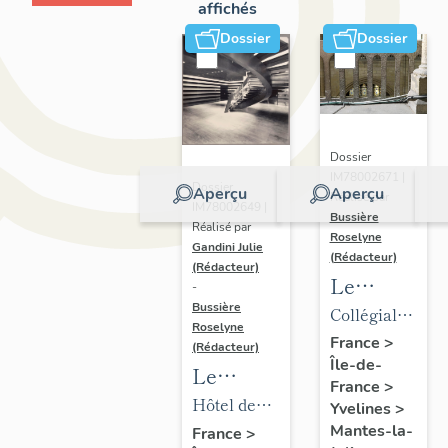
affichés
Dossier
Dossier
Dossier
IM78002671 |
Dossier
Aperçu
Aperçu
Réalisé par
IM78002649 |
Bussière
Réalisé par
Roselyne
Gandini Julie
(Rédacteur)
(Rédacteur)
Le
-
mobilier
Bussière
Collégiale
Roselyne
de la
Notre-
France
>
(Rédacteur)
Île-de-
collégiale
Dame
Le
France
>
mobilier
Hôtel de
Yvelines
>
de l'hôtel
ville
Mantes-la-
France
>