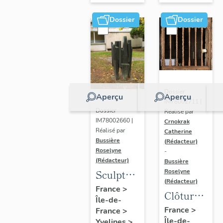
Dossier
Dossier
Dossier
Aperçu
Aperçu
IM78002711 |
Dossier
Réalisé par
IM78002660 |
Crnokrak
Réalisé par
Catherine
Bussière
(Rédacteur)
Roselyne
-
(Rédacteur)
Bussière
Sculpture
Roselyne
(Rédacteur)
: la
France
>
Clôture
Île-de-
Ronde
de
France
>
France
>
Île-de-
Yvelines
>