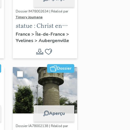
Dossier IM78002634 | Réalisé par
Timery Joumana
statue : Christ en
croix
France
>
Île-de-France
>
Yvelines
>
Aubergenville
Dossier
Aperçu
Dossier IA78002138 | Réalisé par