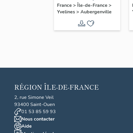
automobile Saint-
France
>
Île-de-France
>
Yvelines
>
Aubergenville
Christophe
RÉGION
ÎLE-DE-FRANCE
2, rue Simone Veil
93400 Saint-Ouen
01 53 85 59 93
Nous contacter
Aide