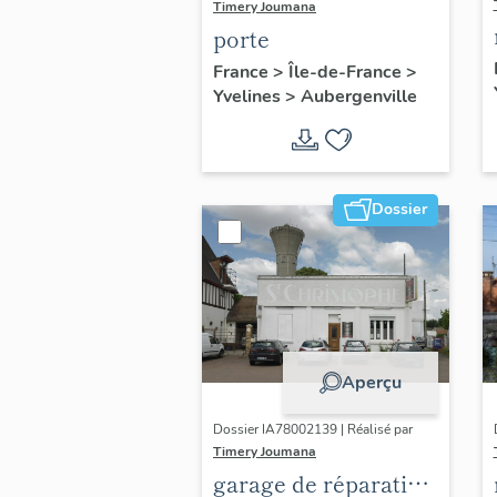
Timery Joumana
porte
France
>
Île-de-France
>
Yvelines
>
Aubergenville
Dossier
Aperçu
Dossier IA78002139 | Réalisé par
Timery Joumana
garage de réparation