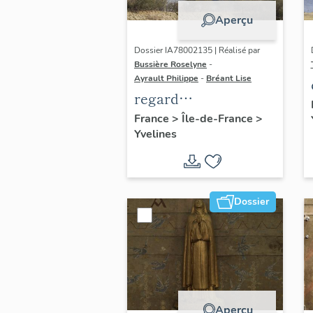
Aperçu
Dossier IA78002135 | Réalisé par
Bussière Roselyne
-
Ayrault Philippe
-
Bréant Lise
regard
photographique sur
France
>
Île-de-France
>
Yvelines
le territoire de Seine-
Aval
Dossier
Aperçu