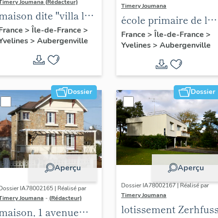
Timery Joumana (Rédacteur)
Timery Joumana
maison dite "villa le
école primaire de la
Bois fleuri", 27
France
>
Île-de-France
>
Reine Astrid
France
>
Île-de-France
>
Yvelines
>
Aubergenville
avenue d'Ypres
Yvelines
>
Aubergenville
Dossier
Dossier
Aperçu
Aperçu
Dossier IA78002167 | Réalisé par
Dossier IA78002165 | Réalisé par
Timery Joumana
Timery Joumana
-
(Rédacteur)
lotissement Zerhfus
maison, 1 avenue