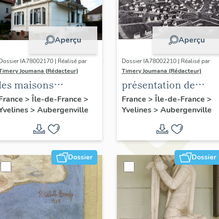
Aperçu
Aperçu
Dossier IA78002170 | Réalisé par
Dossier IA78002210 | Réalisé par
Timery Joumana (Rédacteur)
Timery Joumana (Rédacteur)
les maisons
présentation de
d'Elisabethville
l'étude
France
>
Île-de-France
>
France
>
Île-de-France
>
Yvelines
>
Aubergenville
Yvelines
>
Aubergenville
d'Elisabethville
Dossier
Dossier