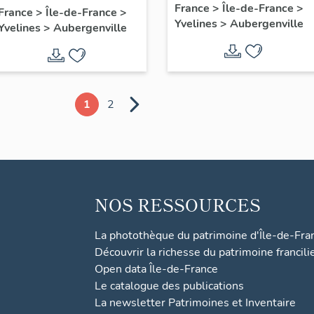
France
>
Île-de-France
>
Albert 1er
France
>
Île-de-France
>
Yvelines
>
Aubergenville
Yvelines
>
Aubergenville
1
2
NOS RESSOURCES
La photothèque du patrimoine d'Île-de-Fra
Découvrir la richesse du patrimoine francili
Open data Île-de-France
Le catalogue des publications
La newsletter Patrimoines et Inventaire