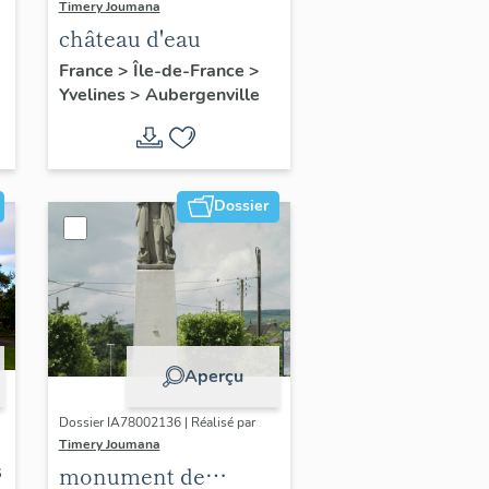
Timery Joumana
château d'eau
France
>
Île-de-France
>
Yvelines
>
Aubergenville
Dossier
Aperçu
Dossier IA78002136 | Réalisé par
Timery Joumana
s
monument de