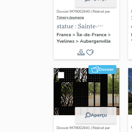
Dossier IM78002640 | Réalisé par
Timery Joumana
statue : Sainte-
Thérèse de l'Enfant
France
>
Île-de-France
>
Yvelines
>
Aubergenville
Jésus
Dossier
Aperçu
Dossier IM78002641 | Réalisé par