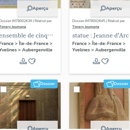
Aperçu
Aperçu
Dossier IM78002639 | Réalisé par
Dossier IM78002645 | Réalisé par
Timery Joumana
Timery Joumana
ensemble de cinq
statue : Jeanne d'Arc
peintures
France
>
Île-de-France
>
France
>
Île-de-France
>
Yvelines
>
Aubergenville
Yvelines
>
Aubergenville
monumentales
Dossier
Dossier
Aperçu
Aperçu