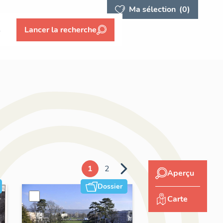
Ma sélection
(0)
s
Lancer la recherche
1
2
Aperçu
Dossier
Carte