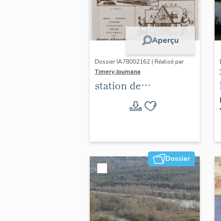
Aperçu
Dossier IA78002162 | Réalisé par
Timery Joumana
station de
villégiature
d'Elisabethville
Dossier