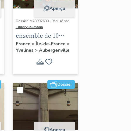
Aperçu
Dossier IM78002633 | Réalisé par
Timery Joumana
ensemble de 10
verrières
France
>
Île-de-France
>
Yvelines
>
Aubergenville
Dossier
Aperçu