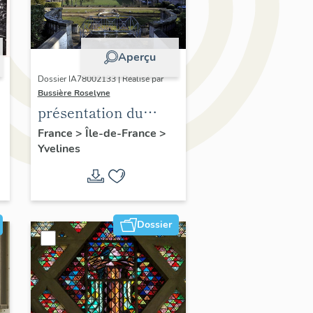
Aperçu
Dossier IA78002133 | Réalisé par
Bussière Roselyne
présentation du
diagnostic
France
>
Île-de-France
>
Yvelines
patrimonial, urbain
et paysager de Seine-
Aval
Dossier