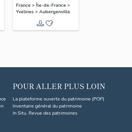
l'amitié franco-belge
France
>
Île-de-France
>
Yvelines
>
Aubergenville
POUR ALLER PLUS LOIN
nce
La plateforme ouverte du patrimoine (POP)
en
Inventaire général du patrimoine
In Situ. Revue des patrimoines