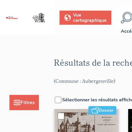
Vue
cartographique
Accé
Résultats de la rec
(Commune : Aubergenville)
Sélectionner les résultats affic
Filtres
Dossier