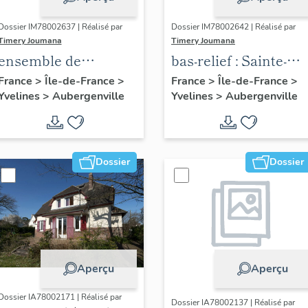
Dossier IM78002637 | Réalisé par
Dossier IM78002642 | Réalisé par
Timery Joumana
Timery Joumana
ensemble de
bas-relief : Sainte-
peintures
Elisabeth de
France
>
Île-de-France
>
France
>
Île-de-France
>
Yvelines
>
Aubergenville
Yvelines
>
Aubergenville
monumentales
Hongrie
Dossier
Dossier
Aperçu
Aperçu
Dossier IA78002171 | Réalisé par
Dossier IA78002137 | Réalisé par