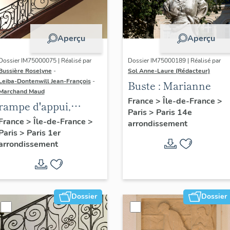
Aperçu
Aperçu
Dossier IM75000075 | Réalisé par
Dossier IM75000189 | Réalisé par
Bussière Roselyne
-
Sol Anne-Laure (Rédacteur)
Leiba-Dontenwill Jean-François
-
Buste : Marianne
Marchand Maud
France
>
Île-de-France
>
rampe d'appui,
Paris
>
Paris 14e
escalier de la maison
France
>
Île-de-France
>
arrondissement
Paris
>
Paris 1er
à porte cochère (non
arrondissement
étudié)
Dossier
Dossier