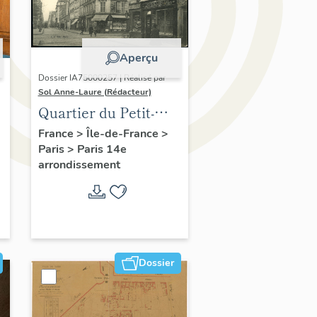
Aperçu
Dossier IA75000257 | Réalisé par
Sol Anne-Laure (Rédacteur)
Quartier du Petit-
Montrouge
France
>
Île-de-France
>
Paris
>
Paris 14e
arrondissement
Dossier