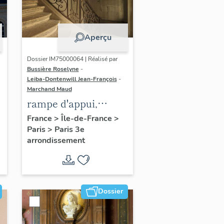
Aperçu
Dossier IM75000064 | Réalisé par
Bussière Roselyne
-
Leiba-Dontenwill Jean-François
-
Marchand Maud
rampe d'appui,
escalier de la maison
France
>
Île-de-France
>
Paris
>
Paris 3e
à porte cochère dite
arrondissement
hôtel Le Lièvre de
La Grange
Dossier