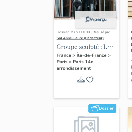
Aperçu
Dossier IM75000180 | Réalisé par
Sol Anne-Laure (Rédacteur)
Groupe sculpté : Les
Adolescents
France
>
Île-de-France
>
Paris
>
Paris 14e
arrondissement
Dossier