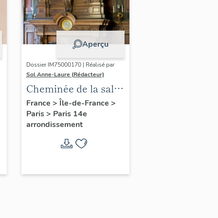
Aperçu
Dossier IM75000170 | Réalisé par
Sol Anne-Laure (Rédacteur)
Cheminée de la salle
des mariages
France
>
Île-de-France
>
Paris
>
Paris 14e
arrondissement