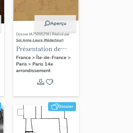
Aperçu
Dossier IA75000258 | Réalisé par
Sol Anne-Laure (Rédacteur)
Présentation de
l'étude du
France
>
Île-de-France
>
Paris
>
Paris 14e
patrimoine sur le
arrondissement
quartier du Petit-
Montrouge
Dossier