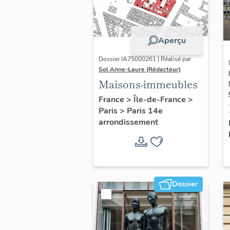
Aperçu
Dossier IA75000261 | Réalisé par
Sol Anne-Laure (Rédacteur)
Maisons-immeubles
France
>
Île-de-France
>
Paris
>
Paris 14e
arrondissement
Dossier