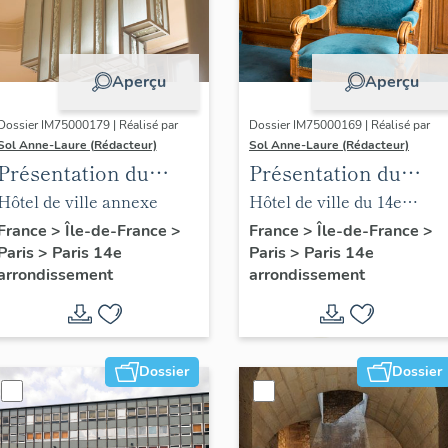
Aperçu
Aperçu
Dossier IM75000179 | Réalisé par
Dossier IM75000169 | Réalisé par
Sol Anne-Laure (Rédacteur)
Sol Anne-Laure (Rédacteur)
Présentation du
Présentation du
mobilier de la mairie
mobilier de la salle
Hôtel de ville annexe
Hôtel de ville du 14e
annexe
des mariages
arrondissement
France
>
Île-de-France
>
France
>
Île-de-France
>
Paris
>
Paris 14e
Paris
>
Paris 14e
arrondissement
arrondissement
Dossier
Dossier