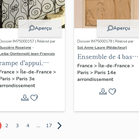
Aperçu
Aperçu
Dossier IM75000157 | Réalisé par
Dossier IM75000178 | Réalisé par
Bussière Roselyne
-
Sol Anne-Laure (Rédacteur)
Leiba-Dontenwill Jean-François
Ensemble de 4 bas
rampe d'appui,
reliefs : Les saisons
France
>
Île-de-France
>
escalier de la maison
France
>
Île-de-France
>
Paris
>
Paris 14e
Paris
>
Paris 3e
à porte cochère dite
arrondissement
arrondissement
hôtel de Bence (non
étudié)
2
3
4
...
17