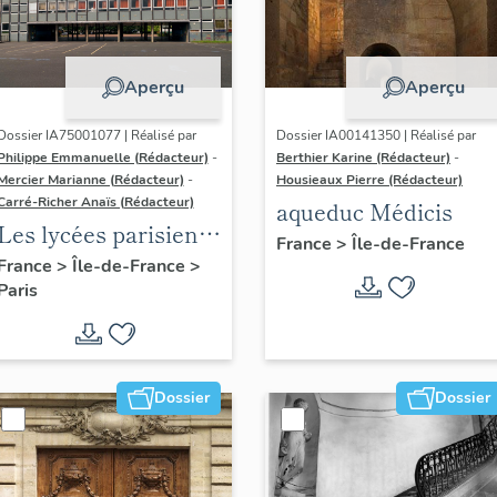
Aperçu
Aperçu
Dossier IA75001077 | Réalisé par
Dossier IA00141350 | Réalisé par
Philippe Emmanuelle (Rédacteur)
-
Berthier Karine (Rédacteur)
-
Mercier Marianne (Rédacteur)
-
Housieaux Pierre (Rédacteur)
Carré-Richer Anaïs (Rédacteur)
aqueduc Médicis
Les lycées parisiens
France
>
Île-de-France
de Jean-Claude
France
>
Île-de-France
>
Paris
Dondel et Roger
Dhuit
Dossier
Dossier