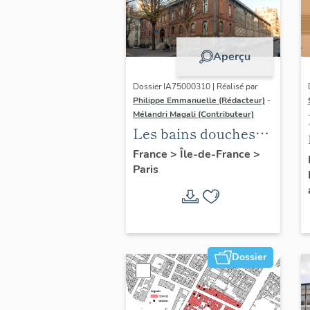
Aperçu
Dossier IA75000310 | Réalisé par
Philippe Emmanuelle (Rédacteur)
-
Mélandri Magali (Contributeur)
Les bains douches
municipaux de la
France
>
Île-de-France
>
Paris
ville de Paris
Dossier