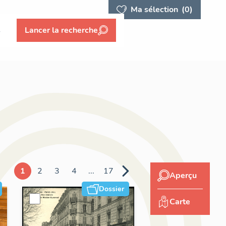
Ma sélection
(0)
s
Lancer la recherche
1
2
3
4
...
17
Aperçu
Dossier
Carte