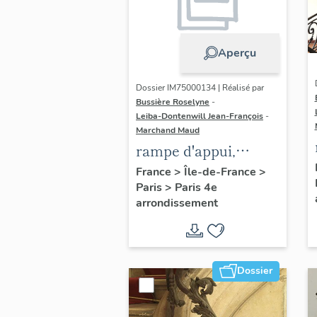
Aperçu
Dossier IM75000134 | Réalisé par
Bussière Roselyne
-
Leiba-Dontenwill Jean-François
-
Marchand Maud
rampe d'appui,
escalier de la maison
France
>
Île-de-France
>
Paris
>
Paris 4e
à porte cochère dite
arrondissement
hôtel Charpentier
(non étudié)
Dossier