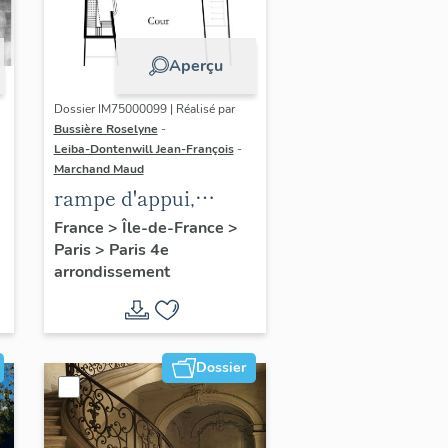
Aperçu
Dossier IM75000099 | Réalisé par
Bussière Roselyne
-
Leiba-Dontenwill Jean-François
-
Marchand Maud
rampe d'appui,
n
escalier de la maison
France
>
Île-de-France
>
Paris
>
Paris 4e
à porte cochère (non
arrondissement
étudié)
Dossier