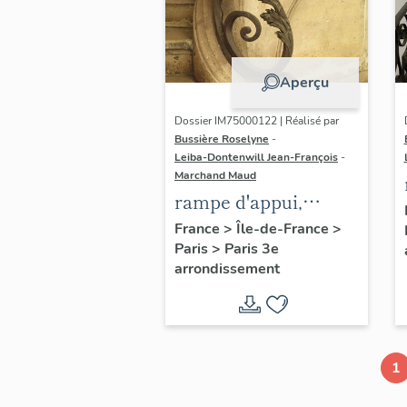
Aperçu
Dossier IM75000122 | Réalisé par
Bussière Roselyne
-
Leiba-Dontenwill Jean-François
-
Marchand Maud
rampe d'appui,
escalier de la maison
France
>
Île-de-France
>
Paris
>
Paris 3e
à porte cochère (non
arrondissement
étudié)
1