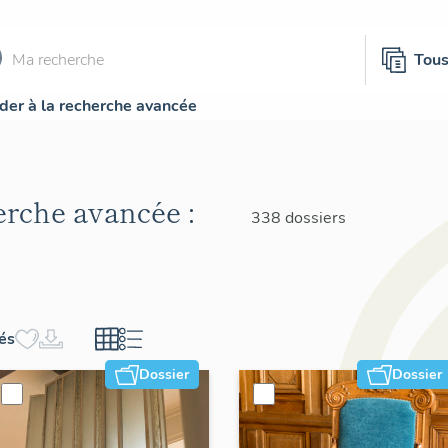
Tou
der à la recherche avancée
herche avancée :
338 dossiers
hés
Dossier
Dossier