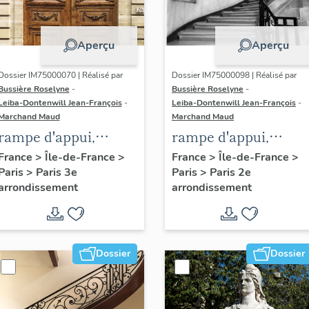
Aperçu
Aperçu
Dossier IM75000070 | Réalisé par
Dossier IM75000098 | Réalisé par
Bussière Roselyne
-
Bussière Roselyne
-
Leiba-Dontenwill Jean-François
-
Leiba-Dontenwill Jean-François
-
Marchand Maud
Marchand Maud
rampe d'appui,
rampe d'appui,
escalier de l' hôtel de
escalier de la maiso
France
>
Île-de-France
>
France
>
Île-de-France
>
Paris
>
Paris 3e
Paris
>
Paris 2e
Sandreville (non
à porte cochère (non
arrondissement
arrondissement
étudié)
étudié)
Dossier
Dossier