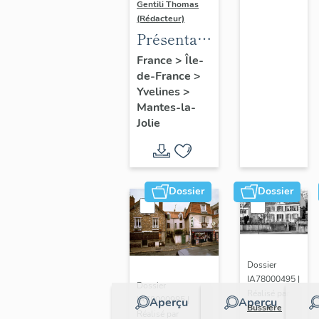
Gentili Thomas
(Rédacteur)
Présentation
de l'étude
France
>
Île-
de-France
>
Yvelines
>
Mantes-la-
Jolie
Dossier
Dossier
Dossier
IA78000495 |
Dossier
Réalisé par
IA78000985 |
Aperçu
Aperçu
Bussière
Réalisé par