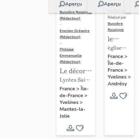
Aperçu
Aperçu
Dossier
Réalisé par
IM78002588 |
Bussière Roselyne
Réalisé par
(Rédacteur)
Bussière
-
Roselyne
Enezian Grégoire
le
(Rédacteur)
-
mobilier
église
Philippe
de
paroissiale
Emmanuelle
France
>
(Rédacteur)
Île-de-
l'église
Saint-
Le décor
France
>
Saint-
Germain
Yvelines
>
des lycées
Lycées Saint-
Germain-
Andrésy
de Mantes
Exupéry et
France
>
Île-
de-
de-France
>
Jean Rostand
Paris
Yvelines
>
(liste
Mantes-la-
supplémen
Jolie