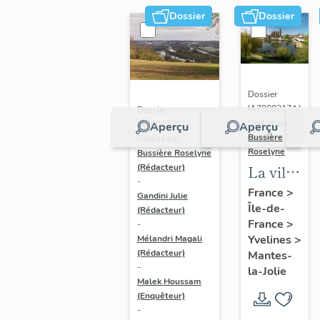
Dossier
Dossier
Dossier
IA78002174 |
Dossier
Réalisé par
IA78002272 |
Aperçu
Aperçu
Bussière
Réalisé par
Roselyne
Bussière Roselyne
La ville
(Rédacteur)
-
de
France
>
Gandini Julie
Île-de-
Mantes-
(Rédacteur)
France
>
-
la-Jolie
Yvelines
>
Mélandri Magali
(Rédacteur)
Mantes-
-
la-Jolie
Malek Houssam
(Enquêteur)
-