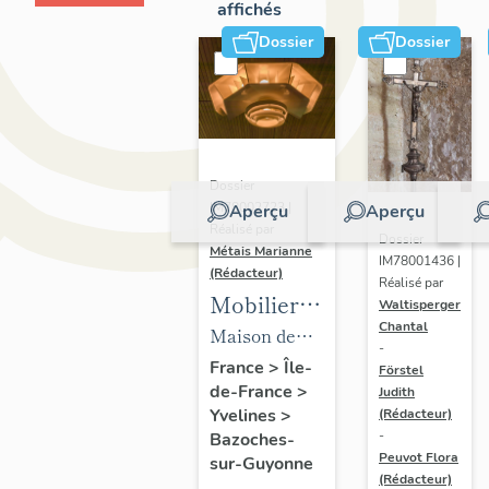
affichés
Dossier
Dossier
Dossier
IM78002723 |
Aperçu
Aperçu
Réalisé par
Dossier
Métais Marianne
IM78001436 |
(Rédacteur)
Réalisé par
Mobilier
Waltisperger
Chantal
de la
Maison de
-
maison
villégiature
France
>
Île-
Förstel
de-France
>
Louis
Judith
dite maison
Yvelines
>
(Rédacteur)
Carré
Louis Carré
-
Bazoches-
Peuvot Flora
sur-Guyonne
(Rédacteur)