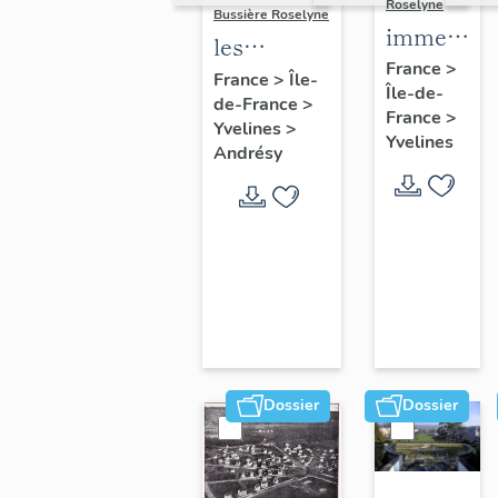
Roselyne
Bussière Roselyne
immeubles
les
maisons,
France
>
immeubles,
France
>
Île-
Île-de-
fermes
de-France
>
maisons et
France
>
Yvelines
>
fermes du
Yvelines
Andrésy
canton
d'Andrésy
Dossier
Dossier