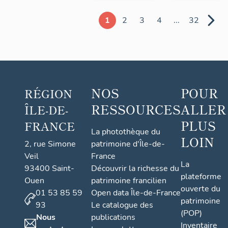
1
2
3
4
...
32
NOS
POUR
RÉGION
RESSOURCES
ALLER
ÎLE-DE-
PLUS
FRANCE
La photothèque du
LOIN
2, rue Simone
patrimoine d'Île-de-
Veil
France
La
93400 Saint-
Découvrir la richesse du
plateforme
Ouen
patrimoine francilien
ouverte du
01 53 85 59
Open data Île-de-France
patrimoine
93
Le catalogue des
(POP)
Nous
publications
Inventaire