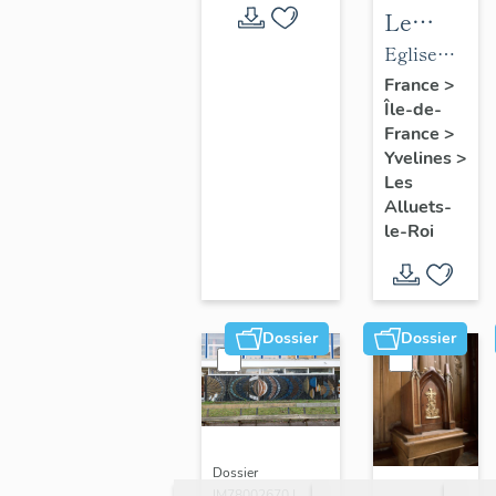
Le
mobilier
Eglise
de
paroissiale
France
>
Île-de-
l'église
Saint-
France
>
paroissial
Nicolas
Yvelines
>
Saint-
Les
Nicolas
Alluets-
le-Roi
Dossier
Dossier
Dossier
IM78002670 |