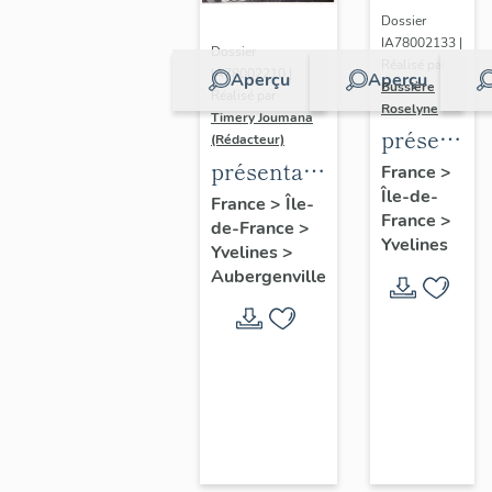
Dossier
IA78002133 |
Dossier
Réalisé par
IA78002210 |
Aperçu
Aperçu
Bussière
Réalisé par
Roselyne
Timery Joumana
présentat
(Rédacteur)
du
présentation
France
>
Île-de-
diagnostic
de l'étude
France
>
Île-
France
>
patrimonia
de-France
>
d'Elisabethville
Yvelines
Yvelines
>
urbain
Aubergenville
et
paysager
de
Seine-
Aval