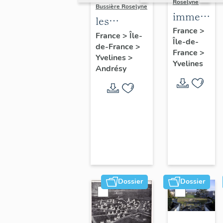
Roselyne
Bussière Roselyne
immeubles
les
maisons,
France
>
immeubles,
France
>
Île-
Île-de-
fermes
de-France
>
maisons et
France
>
Yvelines
>
fermes du
Yvelines
Andrésy
canton
d'Andrésy
Dossier
Dossier