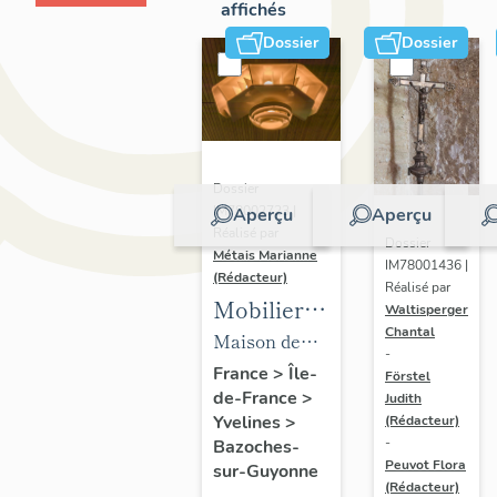
affichés
Dossier
Dossier
Dossier
IM78002723 |
Aperçu
Aperçu
Réalisé par
Dossier
Métais Marianne
IM78001436 |
(Rédacteur)
Réalisé par
Mobilier
Waltisperger
Chantal
de la
Maison de
-
maison
villégiature
France
>
Île-
Förstel
de-France
>
Louis
Judith
dite maison
Yvelines
>
(Rédacteur)
Carré
Louis Carré
-
Bazoches-
Peuvot Flora
sur-Guyonne
(Rédacteur)