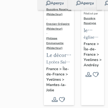
Aperçu
Aperçu
Dossier
Réalisé par
IM78002588 |
Bussière Roselyne
Réalisé par
(Rédacteur)
Bussière
-
Roselyne
Enezian Grégoire
le
(Rédacteur)
-
mobilier
église
Philippe
de
paroissiale
Emmanuelle
France
>
(Rédacteur)
Île-de-
l'église
Saint-
Le décor
France
>
Saint-
Germain
Yvelines
>
des lycées
Lycées Saint-
Germain-
Andrésy
de Mantes
Exupéry et
France
>
Île-
de-
de-France
>
Jean Rostand
Paris
Yvelines
>
(liste
Mantes-la-
supplémen
Jolie