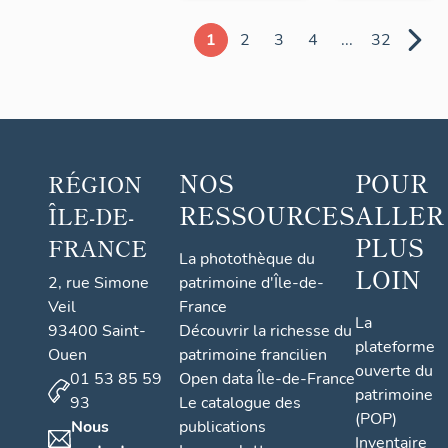
1
2
3
4
...
32
NOS
POUR
RÉGION
RESSOURCES
ALLER
ÎLE-DE-
PLUS
FRANCE
La photothèque du
LOIN
2, rue Simone
patrimoine d'Île-de-
Veil
France
La
93400 Saint-
Découvrir la richesse du
plateforme
Ouen
patrimoine francilien
ouverte du
01 53 85 59
Open data Île-de-France
patrimoine
93
Le catalogue des
(POP)
Nous
publications
Inventaire