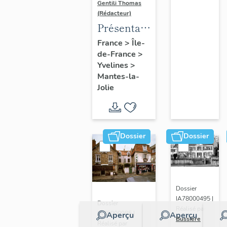
Gentili Thomas
(Rédacteur)
Présentation
de l'étude
France
>
Île-
de-France
>
Yvelines
>
Mantes-la-
Jolie
Dossier
Dossier
Dossier
IA78000495 |
Dossier
Réalisé par
IA78000985 |
Aperçu
Aperçu
Bussière
Réalisé par