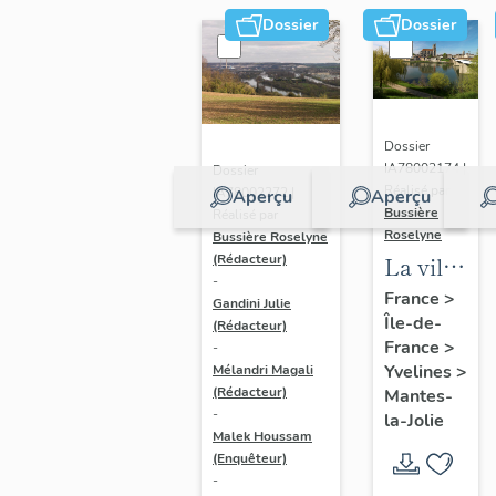
Dossier
Dossier
Dossier
IA78002174 |
Dossier
Réalisé par
IA78002272 |
Aperçu
Aperçu
Bussière
Réalisé par
Roselyne
Bussière Roselyne
La ville
(Rédacteur)
-
de
France
>
Gandini Julie
Île-de-
Mantes-
(Rédacteur)
France
>
-
la-Jolie
Yvelines
>
Mélandri Magali
(Rédacteur)
Mantes-
-
la-Jolie
Malek Houssam
(Enquêteur)
-