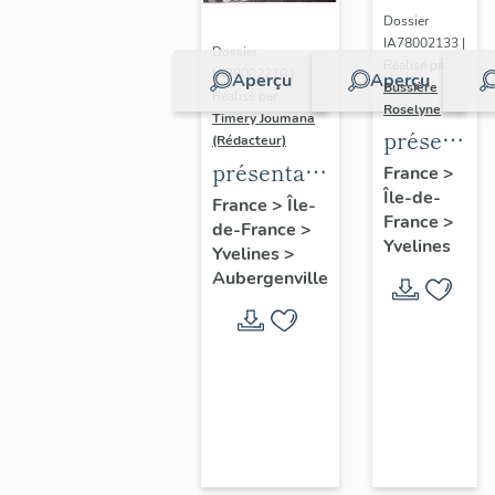
Dossier
IA78002133 |
Dossier
Réalisé par
IA78002210 |
Aperçu
Aperçu
Bussière
Réalisé par
Roselyne
Timery Joumana
présentat
(Rédacteur)
du
présentation
France
>
Île-de-
diagnostic
de l'étude
France
>
Île-
France
>
patrimonia
de-France
>
d'Elisabethville
Yvelines
Yvelines
>
urbain
Aubergenville
et
paysager
de
Seine-
Aval