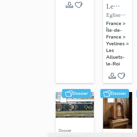
Le
mobilier
Eglise
de
paroissiale
France
>
Île-de-
l'église
Saint-
France
>
paroissial
Nicolas
Yvelines
>
Saint-
Les
Nicolas
Alluets-
le-Roi
Dossier
Dossier
Dossier
IM78002670 |