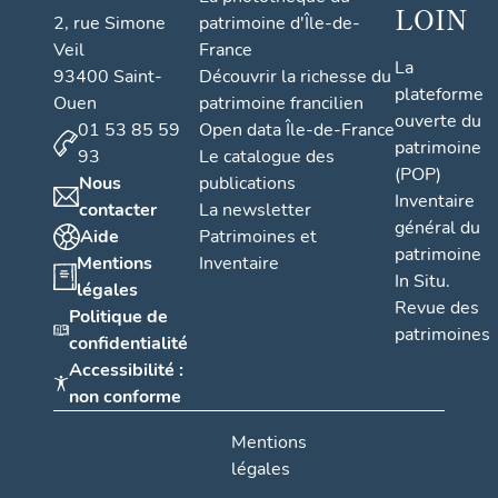
LOIN
2, rue Simone
patrimoine d'Île-de-
Veil
France
La
93400 Saint-
Découvrir la richesse du
plateforme
Ouen
patrimoine francilien
ouverte du
01 53 85 59
Open data Île-de-France
patrimoine
93
Le catalogue des
(POP)
Nous
publications
Inventaire
contacter
La newsletter
général du
Aide
Patrimoines et
patrimoine
Mentions
Inventaire
In Situ.
légales
Revue des
Politique de
patrimoines
confidentialité
Accessibilité :
non conforme
Mentions
légales