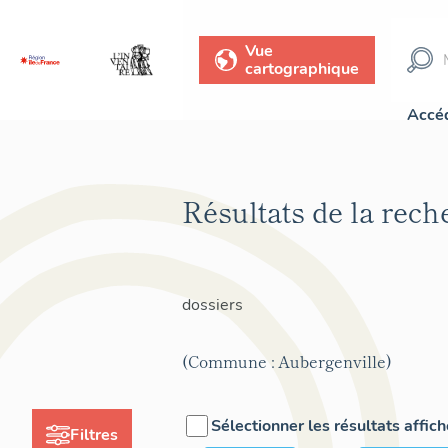
Vue
cartographique
Accéd
Résultats de la rec
dossiers
(Commune : Aubergenville)
Sélectionner les résultats affic
Filtres