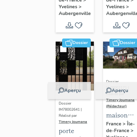
Thérèse
peintures
Yvelines
>
Yvelines
>
de l'Enfant
monument
Aubergenville
Aubergenvill
Jésus
Dossier
Dossier
Dossier
IA78002171 |
Aperçu
Aperçu
Réalisé par
Timery Joumana
Dossier
(Rédacteur)
IM78002641 |
maison
Réalisé par
dite "villa
Timery Joumana
France
>
Île-
porte
de-France
>
le Bois