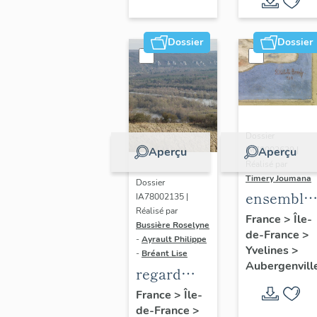
Dossier
Dossier
Dossier
IM78002639 |
Aperçu
Aperçu
Réalisé par
Timery Joumana
Dossier
ensemble
IA78002135 |
Réalisé par
de cinq
France
>
Île-
Bussière Roselyne
de-France
>
peintures
-
Ayrault Philippe
Yvelines
>
monument
-
Bréant Lise
Aubergenvill
regard
photographique
France
>
Île-
de-France
>
sur le