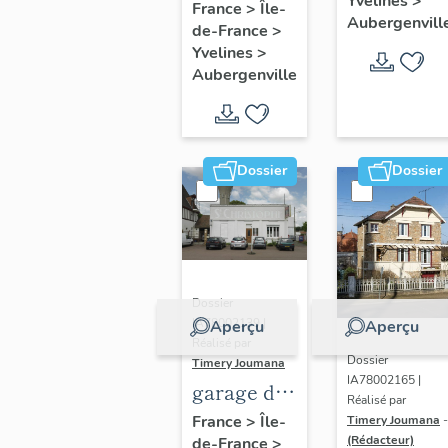
Yvelines
>
fleuri", 27
France
>
Île-
Aubergenvill
de-France
>
avenue
Yvelines
>
d'Ypres
Aubergenville
Dossier
Dossier
Dossier
IA78002139 |
Aperçu
Aperçu
Réalisé par
Dossier
Timery Joumana
IA78002165 |
garage de
Réalisé par
réparation
France
>
Île-
Timery Joumana
-
(Rédacteur)
de-France
>
automobile