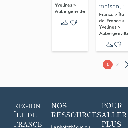
maison, 1
Yvelines
>
Saint-
Aubergenville
avenue
France
>
Île-
Christophe
de-France
>
Albert 1er
Yvelines
>
Aubergenvill
1
2
NOS
POUR
RÉGION
RESSOURCES
ALLER
ÎLE-DE-
PLUS
FRANCE
La photothèque du