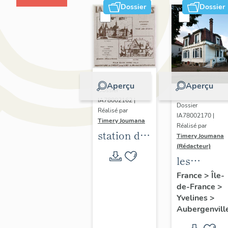
Dossier
Dossier
Aperçu
Aperçu
Dossier
IA78002162 |
Dossier
Réalisé par
IA78002170 |
Timery Joumana
Réalisé par
station de
Timery Joumana
villégiature
(Rédacteur)
les
d'Elisabethville
maisons
France
>
Île-
de-France
>
d'Elisabeth
Yvelines
>
Aubergenvill