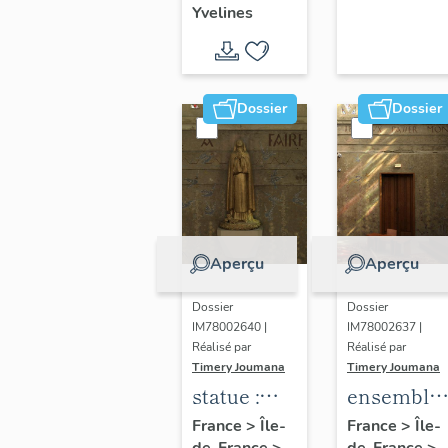
Yvelines
territoire
de Seine-
Aval
Dossier
Dossier
Aperçu
Aperçu
Dossier
Dossier
IM78002640 |
IM78002637 |
Réalisé par
Réalisé par
Timery Joumana
Timery Joumana
statue :
ensemble
Sainte-
de
France
>
Île-
France
>
Île-
de-France
>
de-France
>