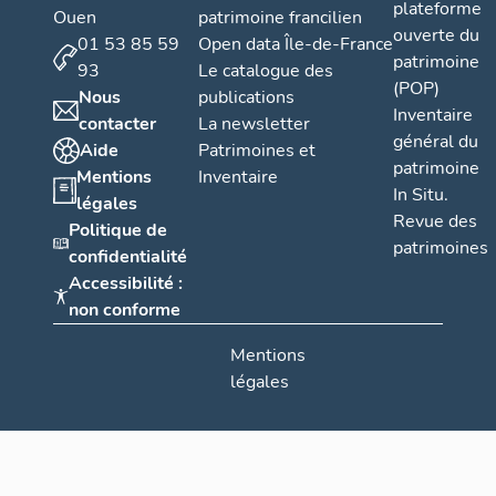
plateforme
Ouen
patrimoine francilien
ouverte du
01 53 85 59
Open data Île-de-France
patrimoine
93
Le catalogue des
(POP)
Nous
publications
Inventaire
contacter
La newsletter
général du
Aide
Patrimoines et
patrimoine
Mentions
Inventaire
In Situ.
légales
Revue des
Politique de
patrimoines
confidentialité
Accessibilité :
non conforme
Mentions
légales