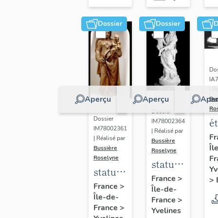
Dossier
Dossier
D
Dos
IA
| R
Aperçu
Aperçu
Aper
Bu
Ro
Dossier
Dossier
é
IM78002364
IM78002361
| Réalisé par
a
Fr
| Réalisé par
Bussière
Îl
di
Bussière
Roselyne
Fr
Roselyne
a
statue :
Yv
statue :
L
Vierge
France
>
>
Vierge
France
>
B
Île-de-
à
Île-de-
à
France
>
l'Enfant
France
>
Yvelines
l'Enfant