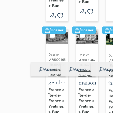
(n°1)
Yvelines
>
Buc
(n°2)
>
Buc
Dossier
Dossier
D
Dossier
Dossier
Dos
IA78000465
IA78000467
IA
| Réalisé par
| Réalisé par
| R
Aperçu
Aperçu
Aper
Bussière
Bussière
Bu
Roselyne
Roselyne
Ro
gendarmerie,
maison
j
actuellement
France
>
France
>
Fr
Île-de-
immeuble
Île-de-
Îl
France
>
France
>
Fr
Yvelines
Yvelines
Yv
>
Buc
>
Buc
>