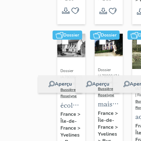
Dossier
Dossier
D
Dossier
Dossier
IA78000474
IA78000453
Dos
| Réalisé par
Aperçu
Aperçu
Aper
| Réalisé par
IA
Bussière
Bussière
| R
Roselyne
Roselyne
Bu
maison
école
Ro
dite
primaire
France
>
France
>
a
Île-de-
villa
Île-de-
de
di
Fr
France
>
France
>
Saint
filles,
Îl
A
Yvelines
Yvelines
Marie
actuellement
Fr