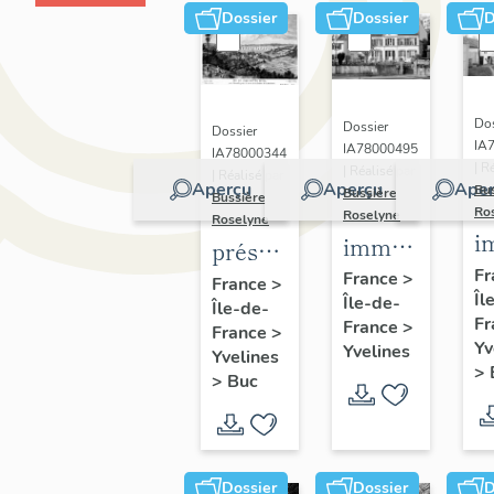
Dossier
Dossier
D
Dos
Dossier
Dossier
IA
IA78000495
IA78000344
| R
| Réalisé par
| Réalisé par
Aperçu
Aperçu
Aper
Bu
Bussière
Bussière
Ro
Roselyne
Roselyne
i
immeubles,
présentation
m
maisons,
Fr
de la
France
>
France
>
Îl
f
Île-de-
fermes
Île-de-
commune
Fr
France
>
France
>
de Buc
Yv
Yvelines
Yvelines
>
>
Buc
Dossier
Dossier
D