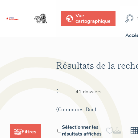
Vue
cartographique
Accéd
Résultats de la rec
:
41 dossiers
(Commune : Buc)
Sélectionner les
Filtres
résultats affichés