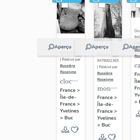
Dos
IM
| R
Aperçu
Aperçu
Aper
Dossier
Bu
IM78002362
Dossier
Ro
| Réalisé par
IM78002365
c
Bussière
| Réalisé par
s
Roselyne
Bussière
Fr
cloche
Roselyne
Îl
monument
Fr
dite
France
>
Yv
funéraire
Île-de-
Louise
France
>
>
France
>
Île-de-
de
Auguste
Yvelines
France
>
Jean
Adélaïde
>
Buc
Yvelines
Casale
>
Buc