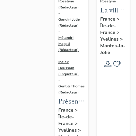
Roselyne
Roselyne
(Rédacteur)
La ville
-
de
France
>
Gandini Julie
Île-de-
Mantes-
(Rédacteur)
France
>
-
la-Jolie
Mélandri
Yvelines
>
Magali
Mantes-la-
(Rédacteur)
Jolie
-
Malek
Houssam
(Enquêteur)
-
Gentili Thomas
(Rédacteur)
Présentation
de
France
>
Île-de-
l'étude
France
>
Yvelines
>