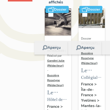
affichés
Dossier
Dossier
Dossier
IM78002671 |
Dossier
Aperçu
Aperçu
Réalisé par
IM78002649 |
Bussière
Réalisé par
Roselyne
Gandini Julie
(Rédacteur)
(Rédacteur)
Le
-
mobilier
Bussière
Collégiale
Roselyne
de la
Notre-
France
>
(Rédacteur)
Île-de-
collégiale
Dame
Le
France
>
mobilier
Hôtel de
Yvelines
>
de l'hôtel
ville
Mantes-la-
France
>