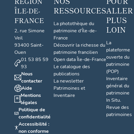
NOS
POUR
RÉGION
RESSOURCES
ALLER
ÎLE-DE-
PLUS
FRANCE
La photothèque du
LOIN
2, rue Simone
patrimoine d'Île-de-
Veil
France
La
93400 Saint-
Découvrir la richesse du
plateforme
Ouen
patrimoine francilien
ouverte du
01 53 85 59
Open data Île-de-France
patrimoine
93
Le catalogue des
(POP)
Nous
publications
Inventaire
contacter
La newsletter
général du
Aide
Patrimoines et
patrimoine
Mentions
Inventaire
In Situ.
légales
Revue des
Politique de
patrimoines
confidentialité
Accessibilité :
non conforme