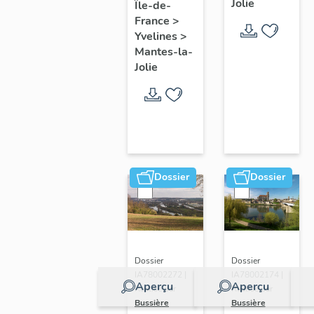
Jolie
Île-de-
de ville
France
>
Yvelines
>
Mantes-la-
Jolie
Dossier
Dossier
Dossier
Dossier
IA78002272 |
IA78002174 |
Aperçu
Aperçu
Réalisé par
Réalisé par
Bussière
Bussière