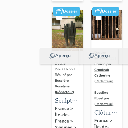
Dossier
Dossier
Dossier
Aperçu
Aperçu
IM78002711 |
Dossier
Réalisé par
IM78002660 |
Crnokrak
Réalisé par
Catherine
Bussière
(Rédacteur)
Roselyne
-
(Rédacteur)
Bussière
Sculpture
Roselyne
(Rédacteur)
: la
France
>
Clôture
Île-de-
Ronde
de
France
>
France
>
Île-de-
Yvelines
>