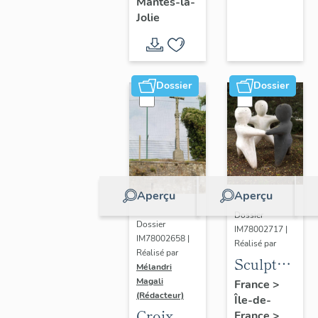
Mantes-la-
Jolie
Dossier
Dossier
Aperçu
Aperçu
Dossier
Dossier
IM78002717 |
IM78002658 |
Réalisé par
Réalisé par
Sculpture
Mélandri
: la
Magali
France
>
(Rédacteur)
Île-de-
Ronde
Croix
France
>