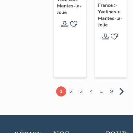
chœur
France
>
Mantes-la-
Yvelines
>
Jolie
Mantes-la-
Jolie
1
2
3
4
...
9