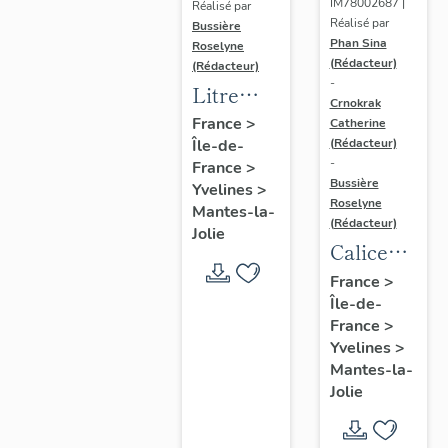
IM78002687 |
Réalisé par
Réalisé par
Bussière
Phan Sina
Roselyne
(Rédacteur)
(Rédacteur)
-
Litre
Crnokrak
funéraire
France
>
Catherine
(Rédacteur)
Île-de-
du
-
France
>
prince
Bussière
Yvelines
>
de Conti
Roselyne
Mantes-la-
(Rédacteur)
Jolie
Calice
n°2 et sa
France
>
Île-de-
patène
France
>
Yvelines
>
Mantes-la-
Jolie