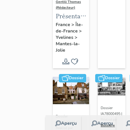
Gentili Thomas
(Rédacteur)
Présentation
de l'étude
France
>
Île-
de-France
>
Yvelines
>
Mantes-la-
Jolie
Dossier
Dossier
Dossier
IA78000495 |
Dossier
Réalisé par
IA78000985 |
Aperçu
Aperçu
Bussière
Réalisé par