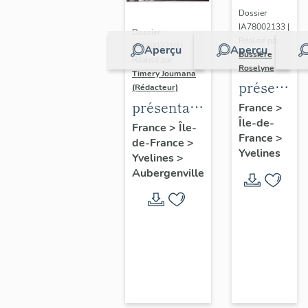
Dossier
IA78002133 |
Dossier
Réalisé par
IA78002210 |
Aperçu
Aperçu
Bussière
Réalisé par
Roselyne
Timery Joumana
présentat
(Rédacteur)
du
présentation
France
>
Île-de-
diagnostic
de l'étude
France
>
Île-
France
>
patrimonia
de-France
>
d'Elisabethville
Yvelines
Yvelines
>
urbain
Aubergenville
et
paysager
de
Seine-
Aval