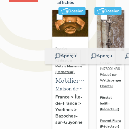
affichés
Dossier
Dossier
Dossier
IM78002723 |
Aperçu
Aperçu
Réalisé par
Dossier
Métais Marianne
IM78001436 |
(Rédacteur)
Réalisé par
Mobilier
Waltisperger
Chantal
de la
Maison de
-
maison
villégiature
France
>
Île-
Förstel
de-France
>
Louis
Judith
dite maison
Yvelines
>
(Rédacteur)
Carré
Louis Carré
-
Bazoches-
Peuvot Flora
sur-Guyonne
(Rédacteur)