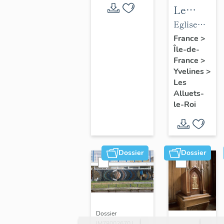
Le
mobilier
Eglise
de
paroissiale
France
>
Île-de-
l'église
Saint-
France
>
paroissial
Nicolas
Yvelines
>
Saint-
Les
Nicolas
Alluets-
le-Roi
Dossier
Dossier
Dossier
IM78002670 |