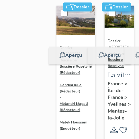
Dossier
Dossier
Dossier
IA78002174 |
Dossier
Réalisé par
IA78002272 |
Aperçu
Aperçu
Bussière
Réalisé par
Roselyne
Bussière Roselyne
La ville
(Rédacteur)
-
de
France
>
Gandini Julie
Île-de-
Mantes-
(Rédacteur)
France
>
-
la-Jolie
Yvelines
>
Mélandri Magali
(Rédacteur)
Mantes-
-
la-Jolie
Malek Houssam
(Enquêteur)
-