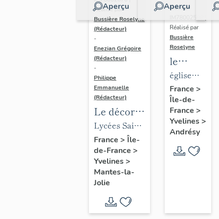
Aperçu
Aperçu
Dossier
Réalisé par
IM78002588 |
Bussière Roselyne
Réalisé par
(Rédacteur)
Bussière
-
Roselyne
Enezian Grégoire
le
(Rédacteur)
-
mobilier
église
Philippe
de
paroissiale
Emmanuelle
France
>
(Rédacteur)
Île-de-
l'église
Saint-
Le décor
France
>
Saint-
Germain
Yvelines
>
des lycées
Lycées Saint-
Germain-
Andrésy
de Mantes
Exupéry et
France
>
Île-
de-
de-France
>
Jean Rostand
Paris
Yvelines
>
(liste
Mantes-la-
supplémen
Jolie