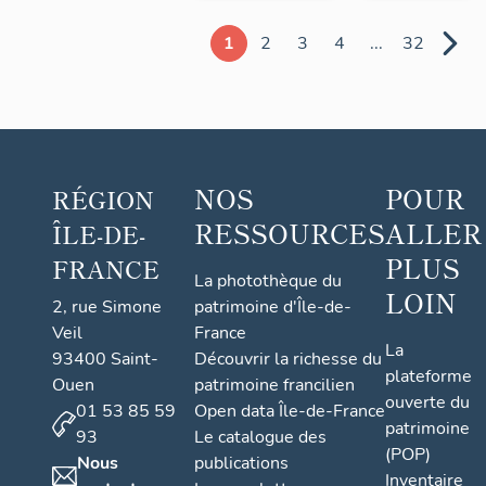
1
2
3
4
...
32
NOS
POUR
RÉGION
RESSOURCES
ALLER
ÎLE-DE-
PLUS
FRANCE
La photothèque du
LOIN
2, rue Simone
patrimoine d'Île-de-
Veil
France
La
93400 Saint-
Découvrir la richesse du
plateforme
Ouen
patrimoine francilien
ouverte du
01 53 85 59
Open data Île-de-France
patrimoine
93
Le catalogue des
(POP)
Nous
publications
Inventaire