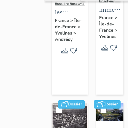
Roselyne
Bussière Roselyne
immeubles
les
maisons,
France
>
immeubles,
France
>
Île-
Île-de-
fermes
de-France
>
maisons et
France
>
Yvelines
>
fermes du
Yvelines
Andrésy
canton
d'Andrésy
Dossier
Dossier