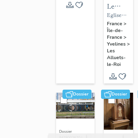
Le
mobilier
Eglise
de
paroissiale
France
>
Île-de-
l'église
Saint-
France
>
paroissial
Nicolas
Yvelines
>
Saint-
Les
Nicolas
Alluets-
le-Roi
Dossier
Dossier
Dossier
IM78002670 |