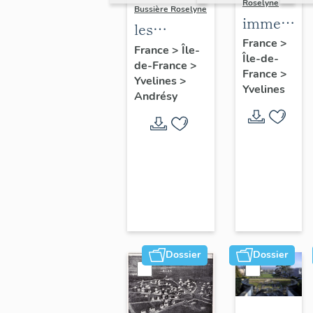
Roselyne
Bussière Roselyne
immeubles
les
maisons,
France
>
immeubles,
France
>
Île-
Île-de-
fermes
de-France
>
maisons et
France
>
Yvelines
>
fermes du
Yvelines
Andrésy
canton
d'Andrésy
Dossier
Dossier