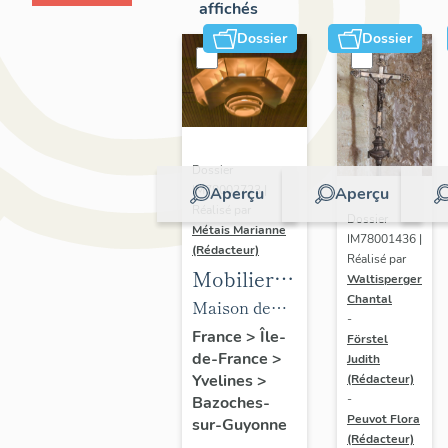
affichés
Dossier
Dossier
Dossier
IM78002723 |
Aperçu
Aperçu
Réalisé par
Dossier
Métais Marianne
IM78001436 |
(Rédacteur)
Réalisé par
Mobilier
Waltisperger
Chantal
de la
Maison de
-
maison
villégiature
France
>
Île-
Förstel
de-France
>
Louis
Judith
dite maison
Yvelines
>
(Rédacteur)
Carré
Louis Carré
-
Bazoches-
Peuvot Flora
sur-Guyonne
(Rédacteur)