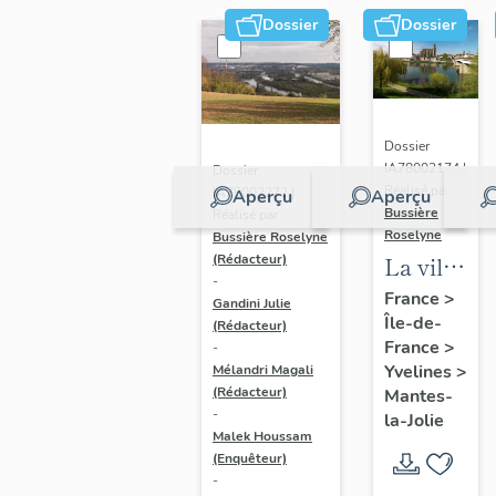
Dossier
Dossier
Dossier
IA78002174 |
Dossier
Réalisé par
IA78002272 |
Aperçu
Aperçu
Bussière
Réalisé par
Roselyne
Bussière Roselyne
La ville
(Rédacteur)
-
de
France
>
Gandini Julie
Île-de-
Mantes-
(Rédacteur)
France
>
-
la-Jolie
Yvelines
>
Mélandri Magali
(Rédacteur)
Mantes-
-
la-Jolie
Malek Houssam
(Enquêteur)
-