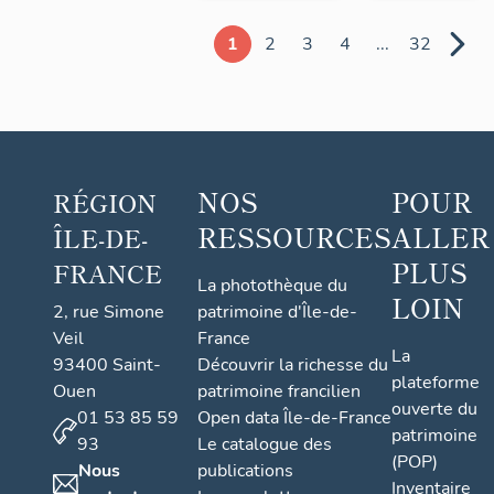
1
2
3
4
...
32
NOS
POUR
RÉGION
RESSOURCES
ALLER
ÎLE-DE-
PLUS
FRANCE
La photothèque du
LOIN
2, rue Simone
patrimoine d'Île-de-
Veil
France
La
93400 Saint-
Découvrir la richesse du
plateforme
Ouen
patrimoine francilien
ouverte du
01 53 85 59
Open data Île-de-France
patrimoine
93
Le catalogue des
(POP)
Nous
publications
Inventaire