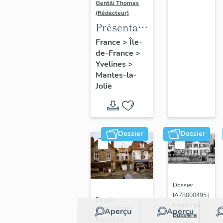
Gentili Thomas
(Rédacteur)
Présentation
de l'étude
France
>
Île-
de-France
>
Yvelines
>
Mantes-la-
Jolie
Dossier
Dossier
Dossier
IA78000495 |
Dossier
Réalisé par
IA78000985 |
Aperçu
Aperçu
Bussière
Réalisé par