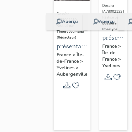
Dossier
IA78002133 |
Dossier
Réalisé par
IA78002210 |
Aperçu
Aperçu
Bussière
Réalisé par
Roselyne
Timery Joumana
présentat
(Rédacteur)
du
présentation
France
>
Île-de-
diagnostic
de l'étude
France
>
Île-
France
>
patrimonia
de-France
>
d'Elisabethville
Yvelines
Yvelines
>
urbain
Aubergenville
et
paysager
de
Seine-
Aval