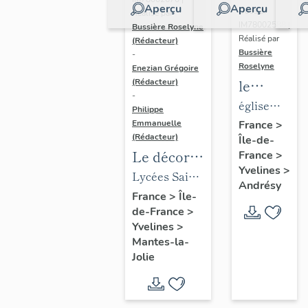
Aperçu
Aperçu
Dossier
Réalisé par
IM78002588 |
Bussière Roselyne
Réalisé par
(Rédacteur)
Bussière
-
Roselyne
Enezian Grégoire
le
(Rédacteur)
-
mobilier
église
Philippe
de
paroissiale
Emmanuelle
France
>
(Rédacteur)
Île-de-
l'église
Saint-
Le décor
France
>
Saint-
Germain
Yvelines
>
des lycées
Lycées Saint-
Germain-
Andrésy
de Mantes
Exupéry et
France
>
Île-
de-
de-France
>
Jean Rostand
Paris
Yvelines
>
(liste
Mantes-la-
supplémen
Jolie