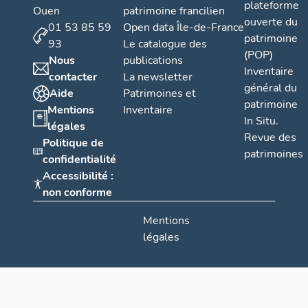
plateforme
Ouen
patrimoine francilien
ouverte du
01 53 85 59
Open data Île-de-France
patrimoine
93
Le catalogue des
(POP)
Nous
publications
Inventaire
contacter
La newsletter
général du
Aide
Patrimoines et
patrimoine
Mentions
Inventaire
In Situ.
légales
Revue des
Politique de
patrimoines
confidentialité
Accessibilité :
non conforme
Mentions
légales