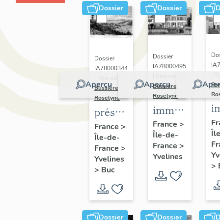
Dossier
Dossier
D
Dos
Dossier
Dossier
IA
IA78000495
IA78000344
| R
| Réalisé par
| Réalisé par
Aperçu
Aperçu
Aper
Bu
Bussière
Bussière
Ro
Roselyne
Roselyne
i
immeubles,
présentation
m
maisons,
Fr
de la
France
>
France
>
Îl
f
Île-de-
fermes
Île-de-
commune
Fr
France
>
France
>
de Buc
Yv
Yvelines
Yvelines
>
>
Buc
Dossier
Dossier
D