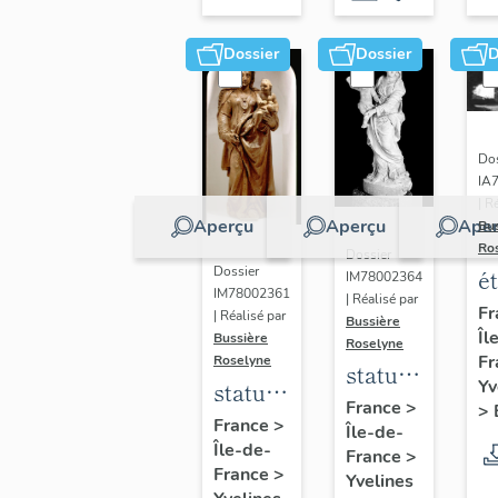
Dossier
Dossier
D
Dos
IA
| R
Aperçu
Aperçu
Aper
Bu
Ro
Dossier
Dossier
é
IM78002364
IM78002361
| Réalisé par
a
Fr
| Réalisé par
Bussière
Îl
di
Bussière
Roselyne
Fr
Roselyne
a
statue :
Yv
statue :
L
Vierge
France
>
>
Vierge
France
>
B
Île-de-
à
Île-de-
à
France
>
l'Enfant
France
>
Yvelines
l'Enfant