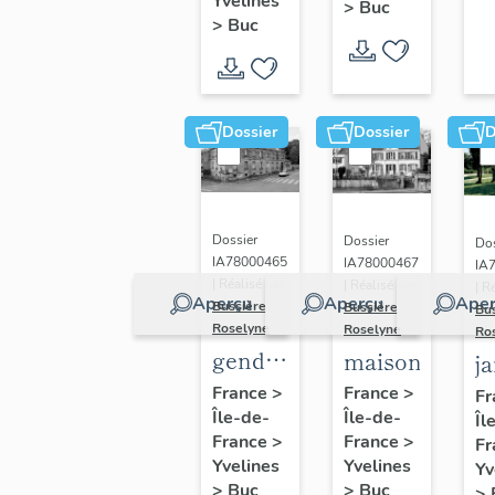
(n°1)
Yvelines
>
Buc
(n°2)
>
Buc
Dossier
Dossier
D
Dossier
Dossier
Dos
IA78000465
IA78000467
IA
| Réalisé par
| Réalisé par
| R
Aperçu
Aperçu
Aper
Bussière
Bussière
Bu
Roselyne
Roselyne
Ro
gendarmerie,
maison
j
actuellement
France
>
France
>
Fr
Île-de-
immeuble
Île-de-
Îl
France
>
France
>
Fr
Yvelines
Yvelines
Yv
>
Buc
>
Buc
>