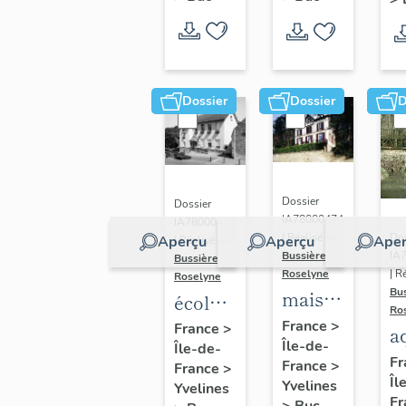
Dossier
Dossier
D
Dossier
Dossier
IA78000474
IA78000453
Dos
| Réalisé par
Aperçu
Aperçu
Aper
| Réalisé par
IA
Bussière
Bussière
| R
Roselyne
Roselyne
Bu
maison
école
Ro
dite
primaire
France
>
France
>
a
Île-de-
villa
Île-de-
de
di
Fr
France
>
France
>
Saint
filles,
Îl
A
Yvelines
Yvelines
Marie
actuellement
Fr