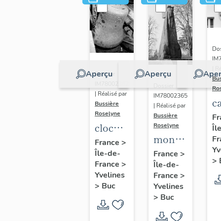
Dos
IM
| R
Aperçu
Aperçu
Aper
Dossier
Bu
IM78002362
Dossier
Ro
| Réalisé par
IM78002365
c
Bussière
| Réalisé par
s
Roselyne
Bussière
Fr
cloche
Roselyne
Îl
monument
Fr
dite
France
>
Yv
funéraire
Île-de-
Louise
France
>
>
France
>
Île-de-
de
Auguste
Yvelines
France
>
Jean
Adélaïde
>
Buc
Yvelines
Casale
>
Buc