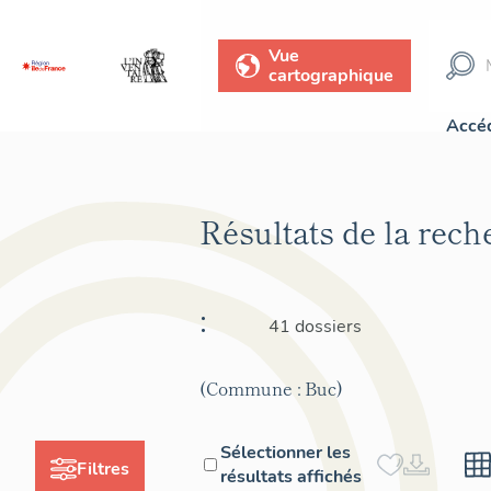
Vue
cartographique
Accéd
Résultats de la rec
:
41 dossiers
(Commune : Buc)
Sélectionner les
Filtres
résultats affichés