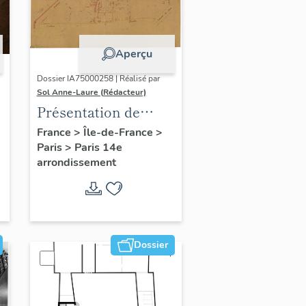
Aperçu
Dossier IA75000258 | Réalisé par
Sol Anne-Laure (Rédacteur)
Présentation de
l'étude du
France
>
Île-de-France
>
Paris
>
Paris 14e
patrimoine sur le
arrondissement
quartier du Petit-
Montrouge
Dossier