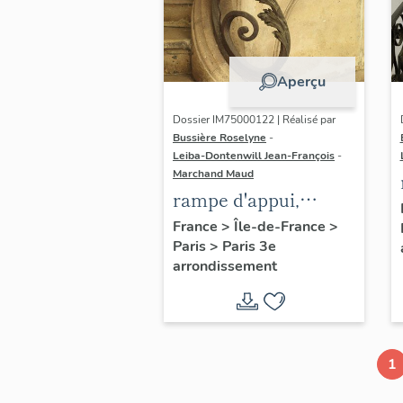
Aperçu
Dossier IM75000122 | Réalisé par
Bussière Roselyne
-
Leiba-Dontenwill Jean-François
-
Marchand Maud
rampe d'appui,
escalier de la maison
France
>
Île-de-France
>
Paris
>
Paris 3e
à porte cochère (non
arrondissement
étudié)
1