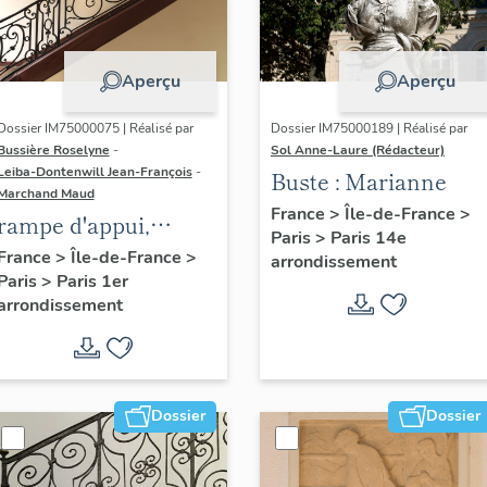
Aperçu
Aperçu
Dossier IM75000075 | Réalisé par
Dossier IM75000189 | Réalisé par
Bussière Roselyne
-
Sol Anne-Laure (Rédacteur)
Leiba-Dontenwill Jean-François
-
Buste : Marianne
Marchand Maud
France
>
Île-de-France
>
rampe d'appui,
Paris
>
Paris 14e
escalier de la maison
France
>
Île-de-France
>
arrondissement
Paris
>
Paris 1er
à porte cochère (non
arrondissement
étudié)
Dossier
Dossier