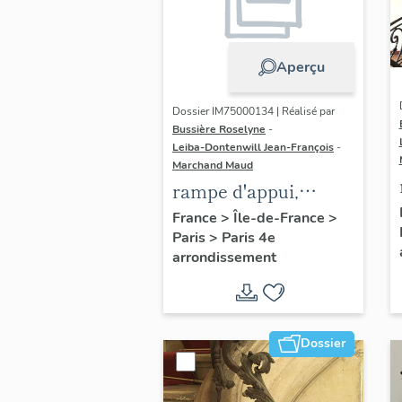
Aperçu
Dossier IM75000134 | Réalisé par
Bussière Roselyne
-
Leiba-Dontenwill Jean-François
-
Marchand Maud
rampe d'appui,
escalier de la maison
France
>
Île-de-France
>
Paris
>
Paris 4e
à porte cochère dite
arrondissement
hôtel Charpentier
(non étudié)
Dossier