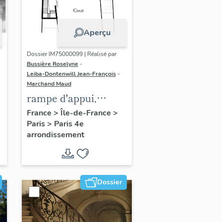
Aperçu
Dossier IM75000099 | Réalisé par
Bussière Roselyne
-
Leiba-Dontenwill Jean-François
-
Marchand Maud
rampe d'appui,
n
escalier de la maison
France
>
Île-de-France
>
Paris
>
Paris 4e
à porte cochère (non
arrondissement
étudié)
Dossier