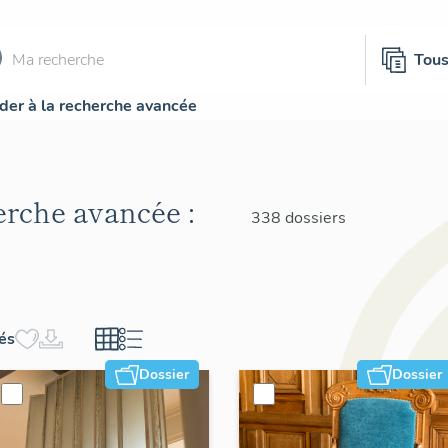
Tou
der à la recherche avancée
herche avancée :
338 dossiers
hés
Dossier
Dossier