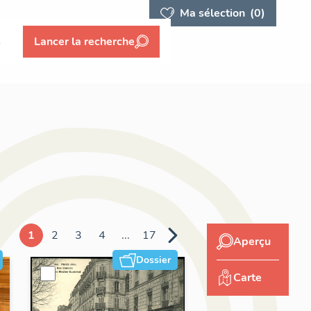
Ma sélection
(0)
s
Lancer la recherche
1
2
3
4
...
17
Aperçu
Dossier
Carte