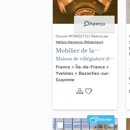
Aperçu
Dossier IM78002723 | Réalisé par
Métais Marianne (Rédacteur)
Mobilier de la
maison Louis Carré
Maison de villégiature dite
maison Louis Carré
France
>
Île-de-France
>
Yvelines
>
Bazoches-sur-
Guyonne
Dossier