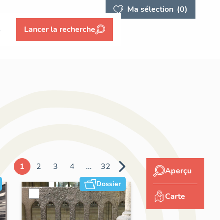
Ma sélection
(0)
s
Lancer la recherche
1
2
3
4
...
32
Aperçu
Dossier
Carte