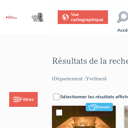
Vue
cartographique
Accé
Résultats de la rec
(Département : Yvelines)
Sélectionner les résultats affic
Filtres
Dossier