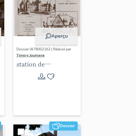
Aperçu
Dossier IA78002162 | Réalisé par
Timery Joumana
station de
villégiature
d'Elisabethville
Dossier