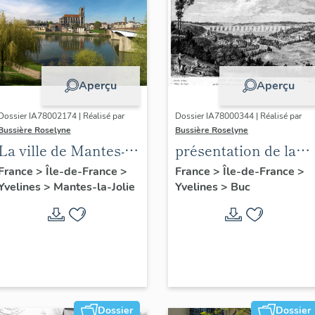
Aperçu
Aperçu
Dossier IA78002174 | Réalisé par
Dossier IA78000344 | Réalisé par
Bussière Roselyne
Bussière Roselyne
La ville de Mantes-la-
présentation de la
Jolie
commune de Buc
France
>
Île-de-France
>
France
>
Île-de-France
>
Yvelines
>
Mantes-la-Jolie
Yvelines
>
Buc
Dossier
Dossier