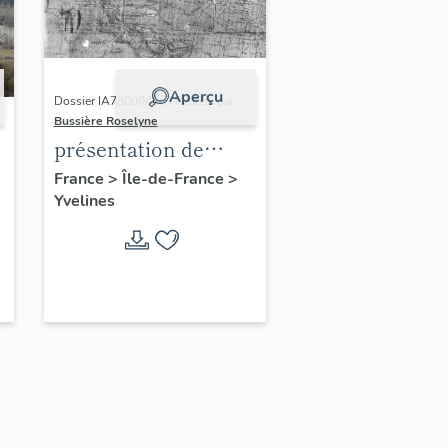
Aperçu
Dossier IA78000496 | Réalisé par
Bussière Roselyne
présentation de
l'étude du
France
>
Île-de-France
>
Yvelines
patrimoine de l'aire
d'étude Versailles
périphérie sud
-