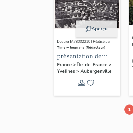
Aperçu
Dossier IA78002210 | Réalisé par
Timery Joumana (Rédacteur)
présentation de
l'étude
France
>
Île-de-France
>
Yvelines
>
Aubergenville
d'Elisabethville
1