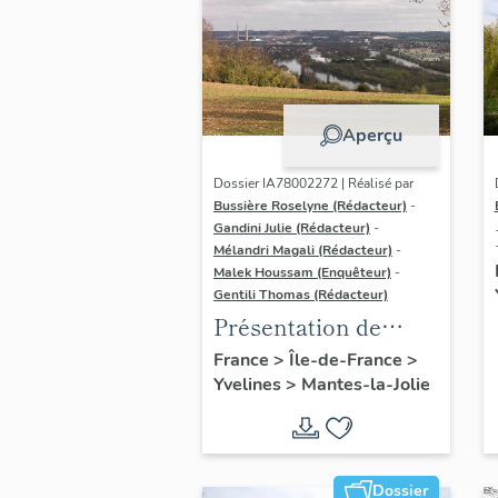
Aperçu
Dossier IA78002272 | Réalisé par
Bussière Roselyne (Rédacteur)
-
Gandini Julie (Rédacteur)
-
Mélandri Magali (Rédacteur)
-
Malek Houssam (Enquêteur)
-
Gentili Thomas (Rédacteur)
Présentation de
l'étude
France
>
Île-de-France
>
Yvelines
>
Mantes-la-Jolie
Dossier