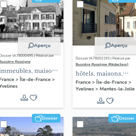
Aperçu
Aperçu
Dossier IA78000495 | Réalisé par
Dossier IA78002193 | Réalisé par
Bussière Roselyne
Bussière Roselyne (Rédacteur)
immeubles, maisons,
hôtels, maisons,
fermes
France
>
Île-de-France
>
immeubles
France
>
Île-de-France
>
Yvelines
Yvelines
>
Mantes-la-Jolie
Dossier
Dossier