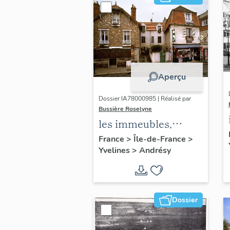
Aperçu
Dossier IA78000985 | Réalisé par
Bussière Roselyne
les immeubles,
maisons et fermes
France
>
Île-de-France
>
Yvelines
>
Andrésy
du canton d'Andrésy
Dossier