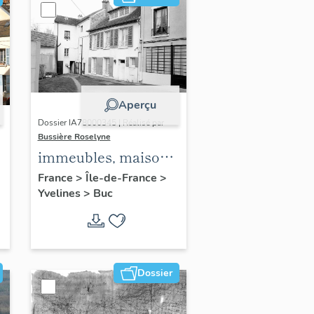
Aperçu
Dossier IA78000345 | Réalisé par
Bussière Roselyne
immeubles, maisons,
fermes
France
>
Île-de-France
>
Yvelines
>
Buc
Dossier