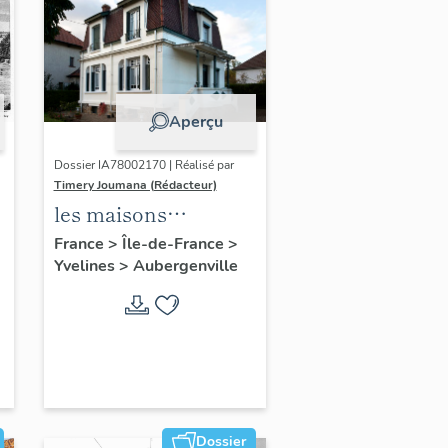
Aperçu
Dossier IA78002170 | Réalisé par
Timery Joumana (Rédacteur)
les maisons
d'Elisabethville
France
>
Île-de-France
>
Yvelines
>
Aubergenville
Dossier