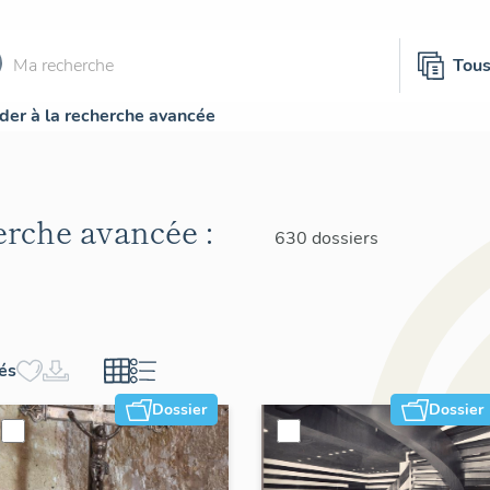
Tou
der à la recherche avancée
herche avancée :
630 dossiers
hés
Dossier
Dossier