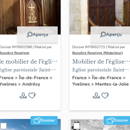
Aperçu
Aperçu
Dossier IM78002588 | Réalisé par
Dossier IM78002715 | Réalisé par
Bussière Roselyne
Bussière Roselyne (Rédacteur)
le mobilier de l'église
Mobilier de l'église
Saint-Germain-de-
Sainte-Anne de
église paroissiale Saint-
Eglise paroissiale Sainte-
Paris (liste
Gassicourt
Germain
Anne
France
>
Île-de-France
>
France
>
Île-de-France
>
Yvelines
>
Andrésy
Yvelines
>
Mantes-la-Jolie
supplémentaire)
Dossier
Dossier