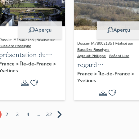
Aperçu
Aperçu
Dossier IA78002133 | Réalisé par
Dossier IA78002135 | Réalisé par
Bussière Roselyne
Bussière Roselyne
-
présentation du
Ayrault Philippe
-
Bréant Lise
diagnostic
regard
France
>
Île-de-France
>
Yvelines
patrimonial, urbain
photographique sur
France
>
Île-de-France
>
et paysager de Seine-
Yvelines
le territoire de Seine
Aval
Aval
2
3
4
...
32