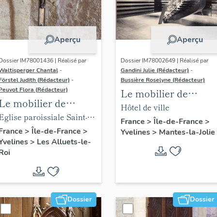
Aperçu
Aperçu
Dossier IM78001436 | Réalisé par
Dossier IM78002649 | Réalisé par
Waltisperger Chantal
-
Gandini Julie (Rédacteur)
-
Förstel Judith (Rédacteur)
-
Bussière Roselyne (Rédacteur)
Peuvot Flora (Rédacteur)
Le mobilier de
Le mobilier de
l'hôtel de ville
Hôtel de ville
l'église paroissiale
Eglise paroissiale Saint-
France
>
Île-de-France
>
Saint-Nicolas
Nicolas
France
>
Île-de-France
>
Yvelines
>
Mantes-la-Jolie
Yvelines
>
Les Alluets-le-
Roi
Dossier
Dossier