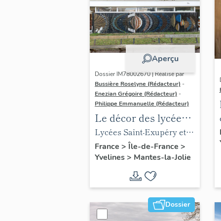
Aperçu
Dossier IM78002670 | Réalisé par
Bussière Roselyne (Rédacteur)
-
Enezian Grégoire (Rédacteur)
-
Philippe Emmanuelle (Rédacteur)
Le décor des lycées
de Mantes
Lycées Saint-Exupéry et
Jean Rostand
France
>
Île-de-France
>
Yvelines
>
Mantes-la-Jolie
Dossier