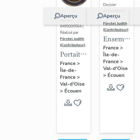
Dossier
IM95000569 |
Aperçu
Aperçu
Réalisé par
Dossier
Förstel Judith
IM95000564 |
(Contributeur)
Réalisé par
Ensemble
Förstel Judith
(Contributeur)
des
France
>
Portait
Île-de-
verrières
d'homme
France
>
France
>
du
Val-d'Oise
Île-de-
en
XVIIIe
>
Écouen
France
>
médaillon
siècle
Val-d'Oise
ovale.
>
Écouen