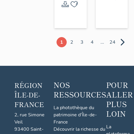
1
2
3
4
...
24
NOS
POUR
RÉGION
RESSOURCES
ALLER
ÎLE-DE-
PLUS
FRANCE
La photothèque du
LOIN
2, rue Simone
patrimoine d'Île-de-
Veil
France
La
93400 Saint-
Découvrir la richesse du