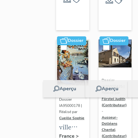
Dossier
Dossier
Dossier
IA95000425 |
Aperçu
Aperçu
Réalisé par
Förstel Judith
Dossier
(Contributeur)
IA95000178 |
-
Réalisé par
Ausseur-
Cueille Sophie
Dolléans
ville
Chantal
thermale
France
>
(Contributeur)