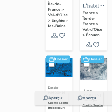
Île-de-
d'Enghien-
L'habitat
France
>
les-Bains
d'Ecouen
France
>
Val-d'Oise
Île-de-
>
Enghien-
France
>
les-Bains
Val-d'Oise
>
Écouen
Dossier
Dossier
Dossier
Dossier
IA95000416 |
IA95000177 |
Aperçu
Aperçu
Réalisé par
Réalisé par
Cueille Sophie
Cueille Sophie
(Rédacteur)