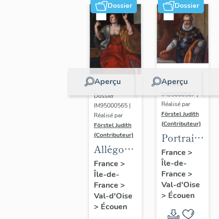
Dossier
Dossier
Aperçu
Aperçu
Dossier
IM95000567 |
Dossier
Réalisé par
IM95000565 |
Förstel Judith
Réalisé par
(Contributeur)
Förstel Judith
Portrait
(Contributeur)
Allégories
du roi
France
>
du
Île-de-
Henri IV
France
>
France
>
Île-de-
Toucher
Val-d'Oise
France
>
et de la
>
Écouen
Val-d'Oise
Vue.
>
Écouen