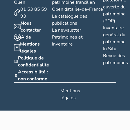
plateforme
Ouen
patrimoine francilien
ouverte du
01 53 85 59
Open data Île-de-France
patrimoine
93
Le catalogue des
(POP)
Nous
publications
Inventaire
contacter
La newsletter
général du
Aide
Patrimoines et
patrimoine
Mentions
Inventaire
In Situ.
légales
Revue des
Politique de
patrimoines
confidentialité
Accessibilité :
non conforme
Mentions
légales