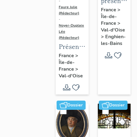
présentatio
-
Faure Julie
de
France
>
(Rédacteur)
Île-de-
l'étude
-
France
>
du
Noyer-Duplaix
Val-d'Oise
Léo
patrimoine
>
Enghien-
(Rédacteur)
d'Enghien-
les-Bains
Présentation
Les-
de
France
>
Bains
Île-de-
l'étude
France
>
du
Val-d'Oise
patrimoine
de
l'agglomération
de
Dossier
Dossier
Cergy-
Pontoise