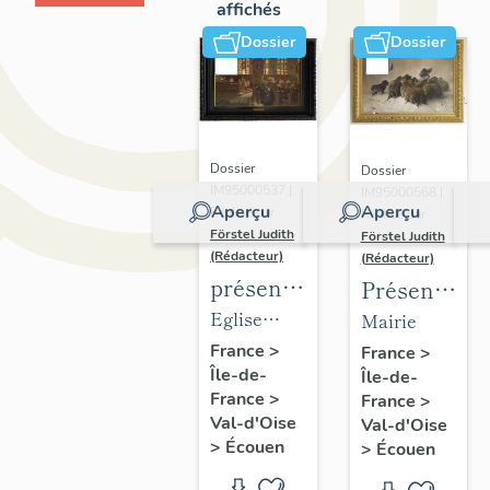
affichés
Dossier
Dossier
Dossier
Dossier
IM95000537 |
IM95000568 |
Aperçu
Aperçu
Réalisé par
Réalisé par
Förstel Judith
Förstel Judith
(Rédacteur)
(Rédacteur)
présentation
Présentatio
du
du
Eglise
Mairie
mobilier
mobilier
Saint-
France
>
France
>
Île-de-
de
Île-de-
de la
Acceul
France
>
France
>
l'église
mairie
Val-d'Oise
Val-d'Oise
d'Ecouen
d'Ecouen
>
Écouen
>
Écouen