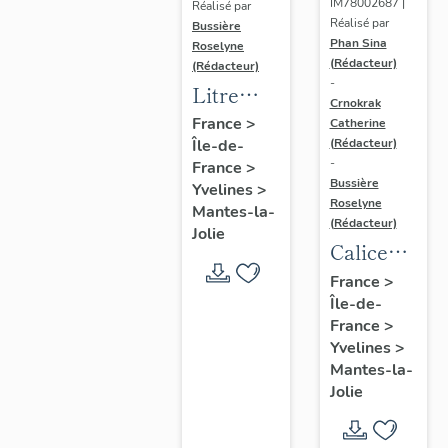
IM78002687 |
Réalisé par
Réalisé par
Bussière
Phan Sina
Roselyne
(Rédacteur)
(Rédacteur)
-
Litre
Crnokrak
funéraire
France
>
Catherine
(Rédacteur)
Île-de-
du
-
France
>
prince
Bussière
Yvelines
>
de Conti
Roselyne
Mantes-la-
(Rédacteur)
Jolie
Calice
n°2 et sa
France
>
Île-de-
patène
France
>
Yvelines
>
Mantes-la-
Jolie