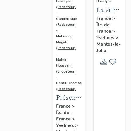
Roselyne
Roselyne
(Rédacteur)
La ville
-
de
France
>
Gandini Julie
Île-de-
Mantes-
(Rédacteur)
France
>
-
la-Jolie
Mélandri
Yvelines
>
Magali
Mantes-la-
(Rédacteur)
Jolie
-
Malek
Houssam
(Enquêteur)
-
Gentili Thomas
(Rédacteur)
Présentation
de
France
>
Île-de-
l'étude
France
>
Yvelines
>