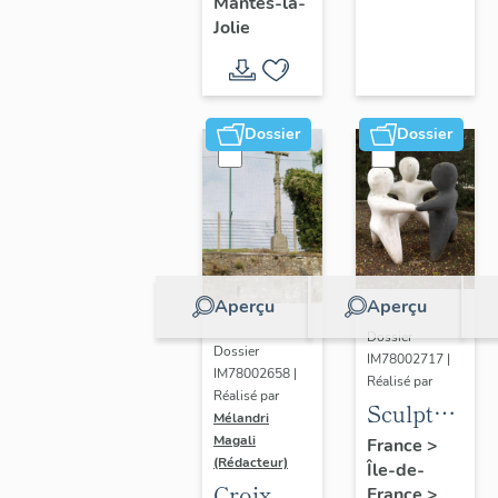
Mantes-la-
Jolie
Dossier
Dossier
Aperçu
Aperçu
Dossier
Dossier
IM78002717 |
IM78002658 |
Réalisé par
Réalisé par
Sculpture
Mélandri
: la
Magali
France
>
(Rédacteur)
Île-de-
Ronde
Croix
France
>