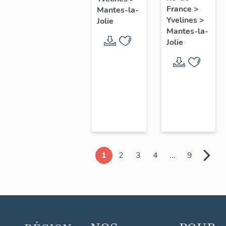
chœur
France
>
Mantes-la-
Yvelines
>
Jolie
Mantes-la-
Jolie
1
2
3
4
...
9