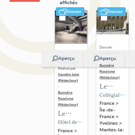
affichés
Dossier
Dossier
Dossier
IM78002671 |
Dossier
Aperçu
Aperçu
Réalisé par
IM78002649 |
Bussière
Réalisé par
Roselyne
Gandini Julie
(Rédacteur)
(Rédacteur)
Le
-
mobilier
Bussière
Collégiale
Roselyne
de la
Notre-
France
>
(Rédacteur)
Île-de-
collégiale
Dame
Le
France
>
mobilier
Hôtel de
Yvelines
>
de l'hôtel
ville
Mantes-la-
France
>