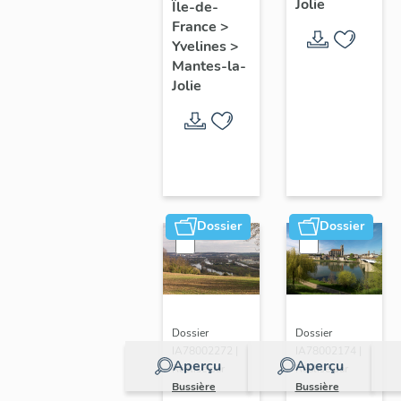
Jolie
Île-de-
de ville
France
>
Yvelines
>
Mantes-la-
Jolie
Dossier
Dossier
Dossier
Dossier
IA78002272 |
IA78002174 |
Aperçu
Aperçu
Réalisé par
Réalisé par
Bussière
Bussière