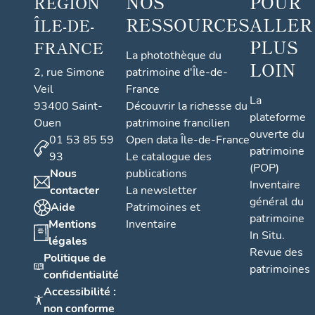
NOS
POUR
RÉGION
RESSOURCES
ALLER
ÎLE-DE-
PLUS
FRANCE
La photothèque du
LOIN
2, rue Simone
patrimoine d'Île-de-
Veil
France
La
93400 Saint-
Découvrir la richesse du
plateforme
Ouen
patrimoine francilien
ouverte du
01 53 85 59
Open data Île-de-France
patrimoine
93
Le catalogue des
(POP)
Nous
publications
Inventaire
contacter
La newsletter
général du
Aide
Patrimoines et
patrimoine
Mentions
Inventaire
In Situ.
légales
Revue des
Politique de
patrimoines
confidentialité
Accessibilité :
non conforme