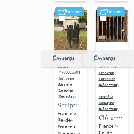
Dossier
Dossier
Dossier
Aperçu
Aperçu
IM78002711 |
Dossier
Réalisé par
IM78002660 |
Crnokrak
Réalisé par
Catherine
Bussière
(Rédacteur)
Roselyne
-
(Rédacteur)
Bussière
Sculpture
Roselyne
(Rédacteur)
: la
France
>
Clôture
Île-de-
Ronde
de
France
>
France
>
Île-de-
Yvelines
>