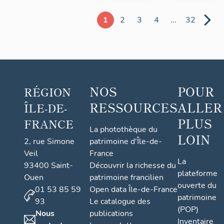
1
2
3
4
...
32
NOS
POUR
RÉGION
RESSOURCES
ALLER
ÎLE-DE-
PLUS
FRANCE
La photothèque du
LOIN
2, rue Simone
patrimoine d'Île-de-
Veil
France
La
93400 Saint-
Découvrir la richesse du
plateforme
Ouen
patrimoine francilien
ouverte du
01 53 85 59
Open data Île-de-France
patrimoine
93
Le catalogue des
(POP)
Nous
publications
Inventaire