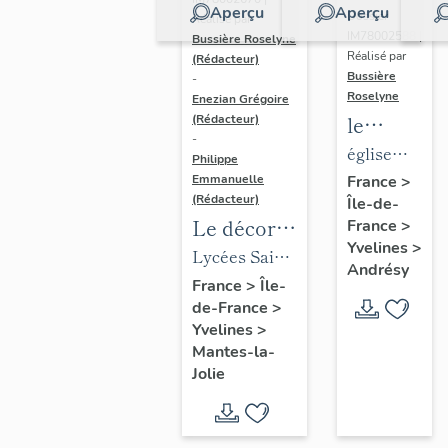
Aperçu
Aperçu
Dossier
Réalisé par
IM78002588 |
Bussière Roselyne
Réalisé par
(Rédacteur)
Bussière
-
Roselyne
Enezian Grégoire
le
(Rédacteur)
-
mobilier
église
Philippe
de
paroissiale
Emmanuelle
France
>
(Rédacteur)
Île-de-
l'église
Saint-
Le décor
France
>
Saint-
Germain
Yvelines
>
des lycées
Lycées Saint-
Germain-
Andrésy
de Mantes
Exupéry et
France
>
Île-
de-
de-France
>
Jean Rostand
Paris
Yvelines
>
(liste
Mantes-la-
supplémen
Jolie