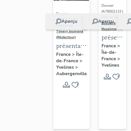
Dossier
IA78002133 |
Dossier
Réalisé par
IA78002210 |
Aperçu
Aperçu
Bussière
Réalisé par
Roselyne
Timery Joumana
présentat
(Rédacteur)
du
présentation
France
>
Île-de-
diagnostic
de l'étude
France
>
Île-
France
>
patrimonia
de-France
>
d'Elisabethville
Yvelines
Yvelines
>
urbain
Aubergenville
et
paysager
de
Seine-
Aval