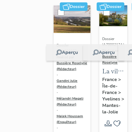
Dossier
Dossier
Dossier
IA78002174 |
Dossier
Réalisé par
IA78002272 |
Aperçu
Aperçu
Bussière
Réalisé par
Roselyne
Bussière Roselyne
La ville
(Rédacteur)
-
de
France
>
Gandini Julie
Île-de-
Mantes-
(Rédacteur)
France
>
-
la-Jolie
Yvelines
>
Mélandri Magali
(Rédacteur)
Mantes-
-
la-Jolie
Malek Houssam
(Enquêteur)
-