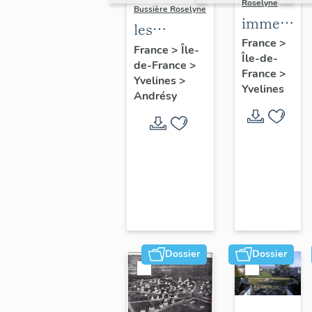
Roselyne
Bussière Roselyne
immeubles
les
maisons,
France
>
immeubles,
France
>
Île-
Île-de-
fermes
de-France
>
maisons et
France
>
Yvelines
>
fermes du
Yvelines
Andrésy
canton
d'Andrésy
Dossier
Dossier