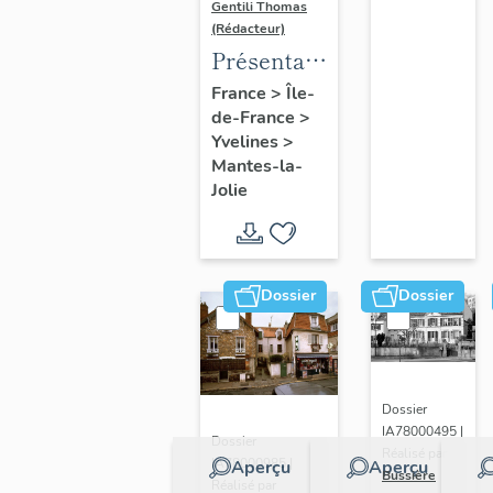
Gentili Thomas
(Rédacteur)
Présentation
de l'étude
France
>
Île-
de-France
>
Yvelines
>
Mantes-la-
Jolie
Dossier
Dossier
Dossier
IA78000495 |
Dossier
Réalisé par
IA78000985 |
Aperçu
Aperçu
Bussière
Réalisé par