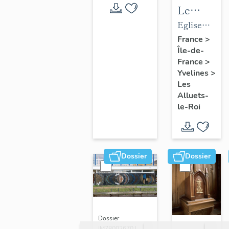
Le
mobilier
Eglise
de
paroissiale
France
>
Île-de-
l'église
Saint-
France
>
paroissial
Nicolas
Yvelines
>
Saint-
Les
Nicolas
Alluets-
le-Roi
Dossier
Dossier
Dossier
IM78002670 |