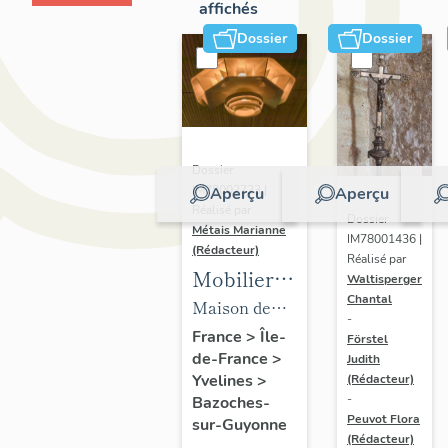
affichés
Dossier
Dossier
Dossier
IM78002723 |
Aperçu
Aperçu
Réalisé par
Dossier
Métais Marianne
IM78001436 |
(Rédacteur)
Réalisé par
Mobilier
Waltisperger
Chantal
de la
Maison de
-
maison
villégiature
France
>
Île-
Förstel
de-France
>
Louis
Judith
dite maison
Yvelines
>
(Rédacteur)
Carré
Louis Carré
-
Bazoches-
Peuvot Flora
sur-Guyonne
(Rédacteur)