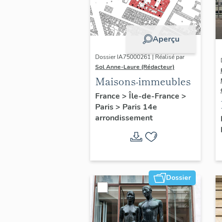
Aperçu
Dossier IA75000261 | Réalisé par
Sol Anne-Laure (Rédacteur)
Maisons-immeubles
France
>
Île-de-France
>
Paris
>
Paris 14e
arrondissement
Dossier