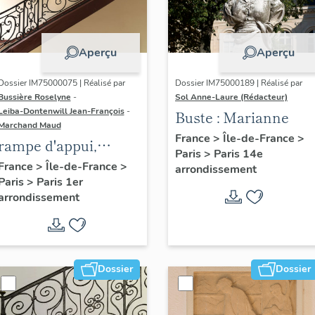
Aperçu
Aperçu
Dossier IM75000075 | Réalisé par
Dossier IM75000189 | Réalisé par
Bussière Roselyne
-
Sol Anne-Laure (Rédacteur)
Leiba-Dontenwill Jean-François
-
Buste : Marianne
Marchand Maud
France
>
Île-de-France
>
rampe d'appui,
Paris
>
Paris 14e
escalier de la maison
France
>
Île-de-France
>
arrondissement
Paris
>
Paris 1er
à porte cochère (non
arrondissement
étudié)
Dossier
Dossier