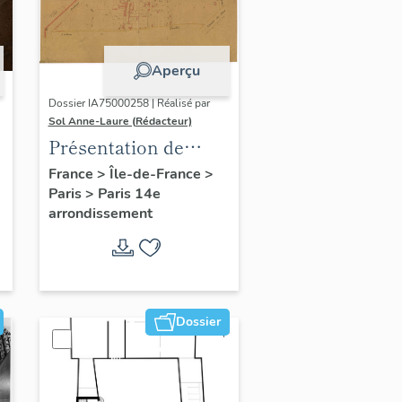
Aperçu
Dossier IA75000258 | Réalisé par
Sol Anne-Laure (Rédacteur)
Présentation de
l'étude du
France
>
Île-de-France
>
Paris
>
Paris 14e
patrimoine sur le
arrondissement
quartier du Petit-
Montrouge
Dossier