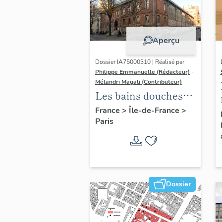
Aperçu
Dossier IA75000310 | Réalisé par
Philippe Emmanuelle (Rédacteur)
-
Mélandri Magali (Contributeur)
Les bains douches
municipaux de la
France
>
Île-de-France
>
Paris
ville de Paris
Dossier