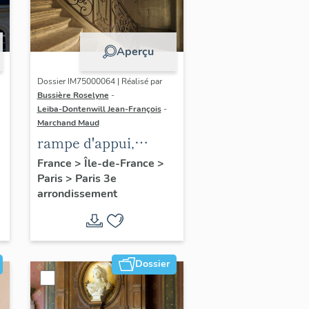
Aperçu
Dossier IM75000064 | Réalisé par
Bussière Roselyne
-
Leiba-Dontenwill Jean-François
-
Marchand Maud
rampe d'appui,
escalier de la maison
France
>
Île-de-France
>
Paris
>
Paris 3e
à porte cochère dite
arrondissement
hôtel Le Lièvre de
La Grange
Dossier