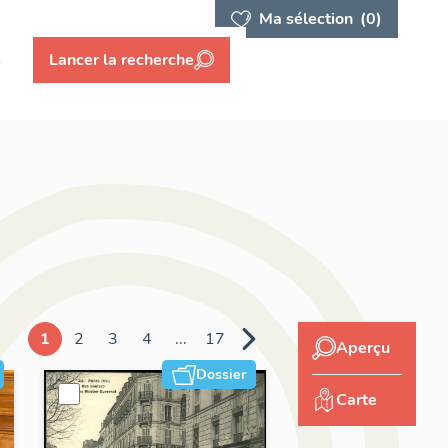
Ma sélection
(0)
s
Lancer la recherche
1
2
3
4
...
17
Aperçu
Dossier
Carte