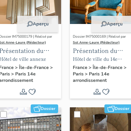
Aperçu
Aperçu
Dossier IM75000179 | Réalisé par
Dossier IM75000169 | Réalisé par
Sol Anne-Laure (Rédacteur)
Sol Anne-Laure (Rédacteur)
Présentation du
Présentation du
mobilier de la mairie
mobilier de la salle
Hôtel de ville annexe
Hôtel de ville du 14e
annexe
des mariages
arrondissement
France
>
Île-de-France
>
France
>
Île-de-France
>
Paris
>
Paris 14e
Paris
>
Paris 14e
arrondissement
arrondissement
Dossier
Dossier