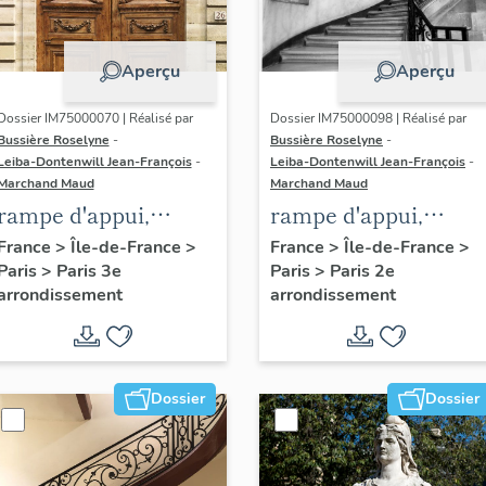
Aperçu
Aperçu
Dossier IM75000070 | Réalisé par
Dossier IM75000098 | Réalisé par
Bussière Roselyne
-
Bussière Roselyne
-
Leiba-Dontenwill Jean-François
-
Leiba-Dontenwill Jean-François
-
Marchand Maud
Marchand Maud
rampe d'appui,
rampe d'appui,
escalier de l' hôtel de
escalier de la maiso
France
>
Île-de-France
>
France
>
Île-de-France
>
Paris
>
Paris 3e
Paris
>
Paris 2e
Sandreville (non
à porte cochère (non
arrondissement
arrondissement
étudié)
étudié)
Dossier
Dossier