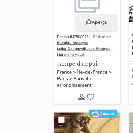
Aperçu
Dossier IM75000134 | Réalisé par
Bussière Roselyne
-
Leiba-Dontenwill Jean-François
-
Marchand Maud
rampe d'appui,
escalier de la maison
France
>
Île-de-France
>
Paris
>
Paris 4e
à porte cochère dite
arrondissement
hôtel Charpentier
(non étudié)
Dossier