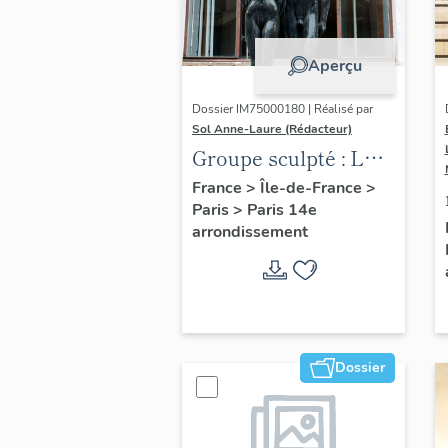
Aperçu
Dossier IM75000180 | Réalisé par
Sol Anne-Laure (Rédacteur)
Groupe sculpté : Les
Adolescents
France
>
Île-de-France
>
Paris
>
Paris 14e
arrondissement
Dossier