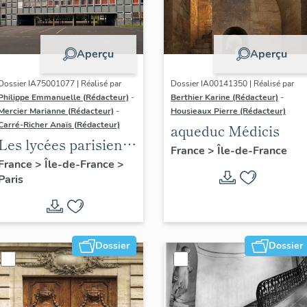
Aperçu
Aperçu
Dossier IA75001077 | Réalisé par
Dossier IA00141350 | Réalisé par
Philippe Emmanuelle (Rédacteur)
-
Berthier Karine (Rédacteur)
-
Mercier Marianne (Rédacteur)
-
Housieaux Pierre (Rédacteur)
Carré-Richer Anaïs (Rédacteur)
aqueduc Médicis
Les lycées parisiens
France
>
Île-de-France
de Jean-Claude
France
>
Île-de-France
>
Paris
Dondel et Roger
Dhuit
Dossier
Dossier