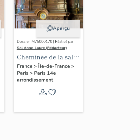
Aperçu
Dossier IM75000170 | Réalisé par
Sol Anne-Laure (Rédacteur)
Cheminée de la salle
des mariages
France
>
Île-de-France
>
Paris
>
Paris 14e
arrondissement