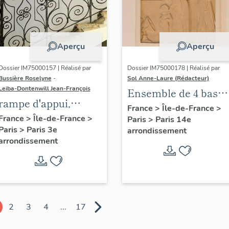
Aperçu
Aperçu
Dossier IM75000157 | Réalisé par
Dossier IM75000178 | Réalisé par
Bussière Roselyne
-
Sol Anne-Laure (Rédacteur)
Leiba-Dontenwill Jean-François
Ensemble de 4 bas
rampe d'appui,
reliefs : Les saisons
France
>
Île-de-France
>
escalier de la maison
France
>
Île-de-France
>
Paris
>
Paris 14e
Paris
>
Paris 3e
à porte cochère dite
arrondissement
arrondissement
hôtel de Bence (non
étudié)
2
3
4
...
17