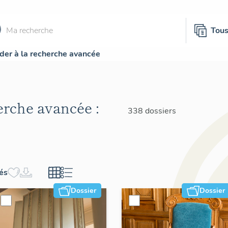
Tou
der à la recherche avancée
herche avancée :
338 dossiers
hés
Dossier
Dossier