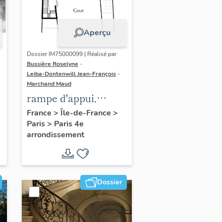
Aperçu
Dossier IM75000099 | Réalisé par
Bussière Roselyne
-
Leiba-Dontenwill Jean-François
-
Marchand Maud
rampe d'appui,
n
escalier de la maison
France
>
Île-de-France
>
Paris
>
Paris 4e
à porte cochère (non
arrondissement
étudié)
Dossier