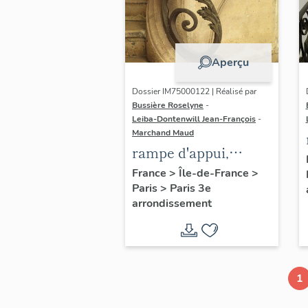
Aperçu
Dossier IM75000122 | Réalisé par
Bussière Roselyne
-
Leiba-Dontenwill Jean-François
-
Marchand Maud
rampe d'appui,
escalier de la maison
France
>
Île-de-France
>
Paris
>
Paris 3e
à porte cochère (non
arrondissement
étudié)
1