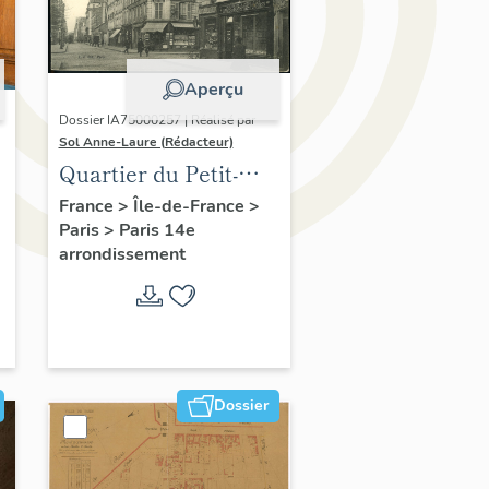
Aperçu
Dossier IA75000257 | Réalisé par
Sol Anne-Laure (Rédacteur)
Quartier du Petit-
Montrouge
France
>
Île-de-France
>
Paris
>
Paris 14e
arrondissement
Dossier