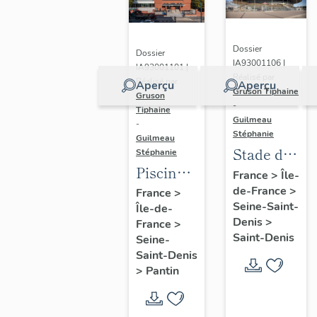
Dossier
Dossier
IA93001106 |
IA93001101 |
Réalisé par
Réalisé par
Aperçu
Aperçu
Gruson Tiphaine
Gruson
-
Tiphaine
Guilmeau
-
Stéphanie
Guilmeau
Stade de
Stéphanie
Piscine
France
France
>
Île-
Leclerc,
de-France
>
France
>
Seine-Saint-
Île-de-
actuellement
Denis
>
France
>
piscine
Saint-Denis
Seine-
Alice-
Saint-Denis
Milliat
>
Pantin