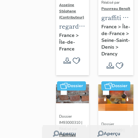
Réalisé par
Asseline
Pouvreau Benoît
Stéphane
graffiti de
(Contributeur)
chambrée
regard
France
>
Île-
de-France
>
sur
photographique
France
>
Seine-Saint-
Île-de-
revers de
sur les
Denis
>
France
façade
paysages
Drancy
de la
Plaine
de
France.
Dossier
Dossier
Dossier
IM93000310 |
Dossier
Réalisé par
IM93000389 |
Aperçu
Aperçu
Pouvreau
Réalisé par