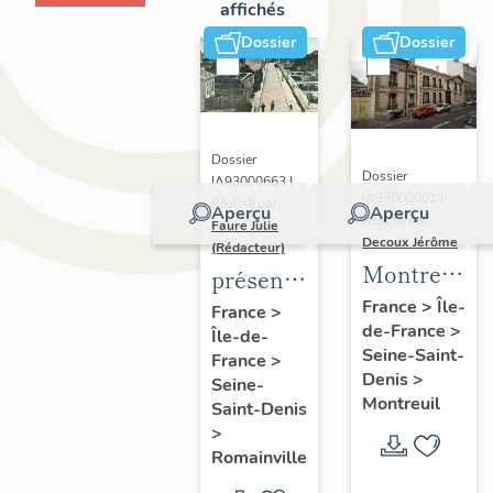
affichés
Dossier
Dossier
Dossier
Dossier
IA93000663 |
IA93000001 |
Réalisé par
Aperçu
Aperçu
Réalisé par
Faure Julie
Decoux Jérôme
(Rédacteur)
Montreuil
présentation
-
de
France
>
Île-
France
>
de-France
>
Patrimoine
Île-de-
l'inventaire
Seine-Saint-
France
>
industriel
de la
Denis
>
Seine-
-
commune
Montreuil
Saint-Denis
Présentatio
de
>
générale
Romainville
Romainville
de l'étude