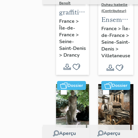
Benoît
Duhau Isabelle
graffiti
(Contributeur)
Ensemble
sur murs
France
>
de deux
Île-de-
et
France
>
Île-
France
>
de-France
>
décors
charpentes
Seine-
Seine-Saint-
architectur
des
Saint-Denis
Denis
>
"caves-
>
Drancy
Villetaneuse
prisons
Dossier
Dossier
Aperçu
Aperçu