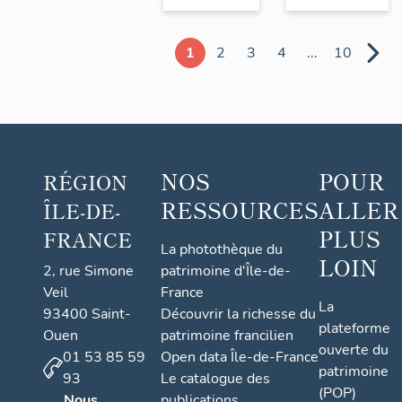
1
2
3
4
...
10
NOS
POUR
RÉGION
RESSOURCES
ALLER
ÎLE-DE-
PLUS
FRANCE
La photothèque du
LOIN
2, rue Simone
patrimoine d'Île-de-
Veil
France
La
93400 Saint-
Découvrir la richesse du
plateforme
Ouen
patrimoine francilien
ouverte du
01 53 85 59
Open data Île-de-France
patrimoine
93
Le catalogue des
(POP)
Nous
publications