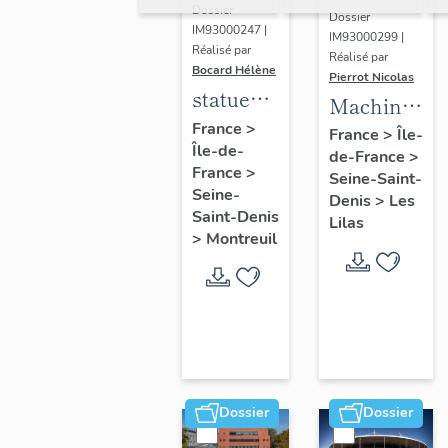
Dossier
Dossier
IM93000247 |
IM93000299 |
Réalisé par
Réalisé par
Bocard Hélène
Pierrot Nicolas
statues
Machine
colossales
France
>
à
France
>
Île-
Île-de-
: le
de-France
>
déchiqueter
France
>
discobole,
Seine-Saint-
et à
Seine-
Denis
>
Les
le
épurer
Saint-Denis
Lilas
tennisman
>
Montreuil
mécaniquem
:
cardeuse
Dossier
Dossier