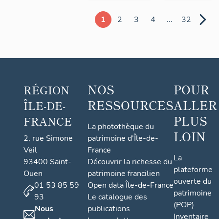
1
2
3
4
...
32
NOS
POUR
RÉGION
RESSOURCES
ALLER
ÎLE-DE-
PLUS
FRANCE
La photothèque du
LOIN
2, rue Simone
patrimoine d'Île-de-
Veil
France
La
93400 Saint-
Découvrir la richesse du
plateforme
Ouen
patrimoine francilien
ouverte du
01 53 85 59
Open data Île-de-France
patrimoine
93
Le catalogue des
(POP)
Nous
publications
Inventaire