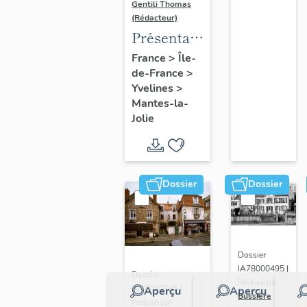
Gentili Thomas
(Rédacteur)
Présentation
de l'étude
France
>
Île-
de-France
>
Yvelines
>
Mantes-la-
Jolie
Dossier
Dossier
Dossier
IA78000495 |
Dossier
Réalisé par
IA78000985 |
Aperçu
Aperçu
Bussière
Réalisé par