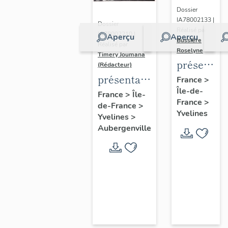
Dossier
IA78002133 |
Dossier
Réalisé par
IA78002210 |
Aperçu
Aperçu
Bussière
Réalisé par
Roselyne
Timery Joumana
présentat
(Rédacteur)
du
présentation
France
>
Île-de-
diagnostic
de l'étude
France
>
Île-
France
>
patrimonia
de-France
>
d'Elisabethville
Yvelines
Yvelines
>
urbain
Aubergenville
et
paysager
de
Seine-
Aval