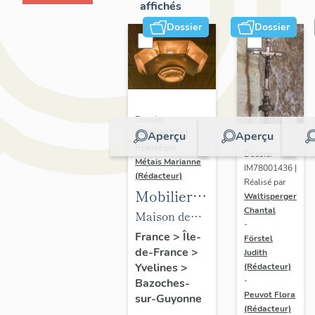
affichés
Dossier
Dossier
Dossier
IM78002723 |
Aperçu
Aperçu
Réalisé par
Dossier
Métais Marianne
IM78001436 |
(Rédacteur)
Réalisé par
Mobilier
Waltisperger
Chantal
de la
Maison de
-
maison
villégiature
France
>
Île-
Förstel
de-France
>
Louis
Judith
dite maison
Yvelines
>
(Rédacteur)
Carré
Louis Carré
-
Bazoches-
Peuvot Flora
sur-Guyonne
(Rédacteur)