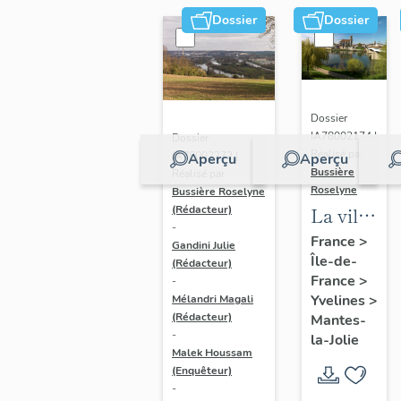
Dossier
Dossier
Dossier
IA78002174 |
Dossier
Réalisé par
IA78002272 |
Aperçu
Aperçu
Bussière
Réalisé par
Roselyne
Bussière Roselyne
La ville
(Rédacteur)
-
de
France
>
Gandini Julie
Île-de-
Mantes-
(Rédacteur)
France
>
-
la-Jolie
Yvelines
>
Mélandri Magali
(Rédacteur)
Mantes-
-
la-Jolie
Malek Houssam
(Enquêteur)
-