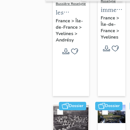
Roselyne
Bussière Roselyne
immeubles
les
maisons,
France
>
immeubles,
France
>
Île-
Île-de-
fermes
de-France
>
maisons et
France
>
Yvelines
>
fermes du
Yvelines
Andrésy
canton
d'Andrésy
Dossier
Dossier