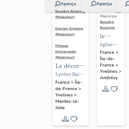
Aperçu
Aperçu
Dossier
Réalisé par
IM78002588 |
Bussière Roselyne
Réalisé par
(Rédacteur)
Bussière
-
Roselyne
Enezian Grégoire
le
(Rédacteur)
-
mobilier
église
Philippe
de
paroissiale
Emmanuelle
France
>
(Rédacteur)
Île-de-
l'église
Saint-
Le décor
France
>
Saint-
Germain
Yvelines
>
des lycées
Lycées Saint-
Germain-
Andrésy
de Mantes
Exupéry et
France
>
Île-
de-
de-France
>
Jean Rostand
Paris
Yvelines
>
(liste
Mantes-la-
supplémen
Jolie