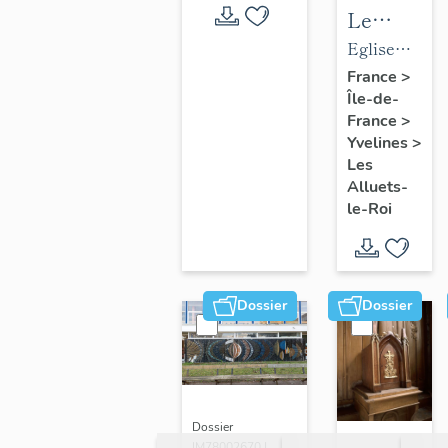
Le
mobilier
Eglise
de
paroissiale
France
>
Île-de-
l'église
Saint-
France
>
paroissial
Nicolas
Yvelines
>
Saint-
Les
Nicolas
Alluets-
le-Roi
Dossier
Dossier
Dossier
IM78002670 |