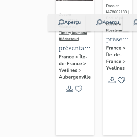
Dossier
IA78002133 |
Dossier
Réalisé par
IA78002210 |
Aperçu
Aperçu
Bussière
Réalisé par
Roselyne
Timery Joumana
présentat
(Rédacteur)
du
présentation
France
>
Île-de-
diagnostic
de l'étude
France
>
Île-
France
>
patrimonia
de-France
>
d'Elisabethville
Yvelines
Yvelines
>
urbain
Aubergenville
et
paysager
de
Seine-
Aval