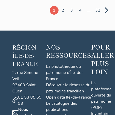
1
2
3
4
...
32
NOS
POUR
RÉGION
RESSOURCES
ALLER
ÎLE-DE-
PLUS
FRANCE
La photothèque du
LOIN
2, rue Simone
patrimoine d'Île-de-
Veil
France
La
93400 Saint-
Découvrir la richesse du
plateforme
Ouen
patrimoine francilien
ouverte du
01 53 85 59
Open data Île-de-France
patrimoine
93
Le catalogue des
(POP)
Nous
publications
Inventaire