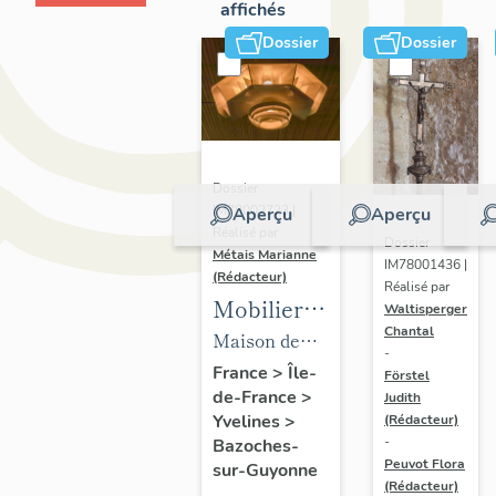
affichés
Dossier
Dossier
Dossier
IM78002723 |
Aperçu
Aperçu
Réalisé par
Dossier
Métais Marianne
IM78001436 |
(Rédacteur)
Réalisé par
Mobilier
Waltisperger
Chantal
de la
Maison de
-
maison
villégiature
France
>
Île-
Förstel
de-France
>
Louis
Judith
dite maison
Yvelines
>
(Rédacteur)
Carré
Louis Carré
-
Bazoches-
Peuvot Flora
sur-Guyonne
(Rédacteur)