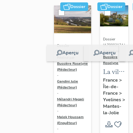
Dossier
Dossier
Dossier
IA78002174 |
Dossier
Réalisé par
IA78002272 |
Aperçu
Aperçu
Bussière
Réalisé par
Roselyne
Bussière Roselyne
La ville
(Rédacteur)
-
de
France
>
Gandini Julie
Île-de-
Mantes-
(Rédacteur)
France
>
-
la-Jolie
Yvelines
>
Mélandri Magali
(Rédacteur)
Mantes-
-
la-Jolie
Malek Houssam
(Enquêteur)
-