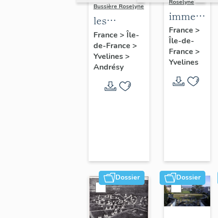
Roselyne
Bussière Roselyne
immeubles
les
maisons,
France
>
immeubles,
France
>
Île-
Île-de-
fermes
de-France
>
maisons et
France
>
Yvelines
>
fermes du
Yvelines
Andrésy
canton
d'Andrésy
Dossier
Dossier