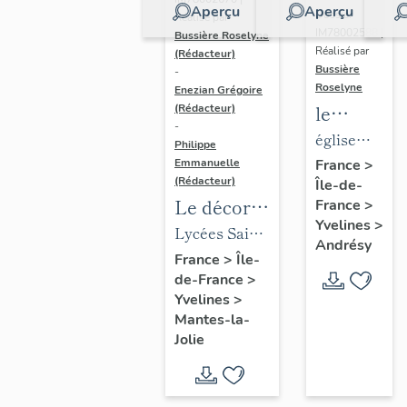
Aperçu
Aperçu
Dossier
Réalisé par
IM78002588 |
Bussière Roselyne
Réalisé par
(Rédacteur)
Bussière
-
Roselyne
Enezian Grégoire
le
(Rédacteur)
-
mobilier
église
Philippe
de
paroissiale
Emmanuelle
France
>
(Rédacteur)
Île-de-
l'église
Saint-
Le décor
France
>
Saint-
Germain
Yvelines
>
des lycées
Lycées Saint-
Germain-
Andrésy
de Mantes
Exupéry et
France
>
Île-
de-
de-France
>
Jean Rostand
Paris
Yvelines
>
(liste
Mantes-la-
supplémen
Jolie