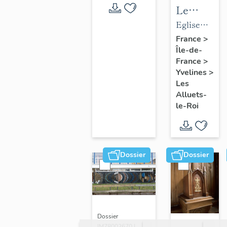
Le
mobilier
Eglise
de
paroissiale
France
>
Île-de-
l'église
Saint-
France
>
paroissial
Nicolas
Yvelines
>
Saint-
Les
Nicolas
Alluets-
le-Roi
Dossier
Dossier
Dossier
IM78002670 |