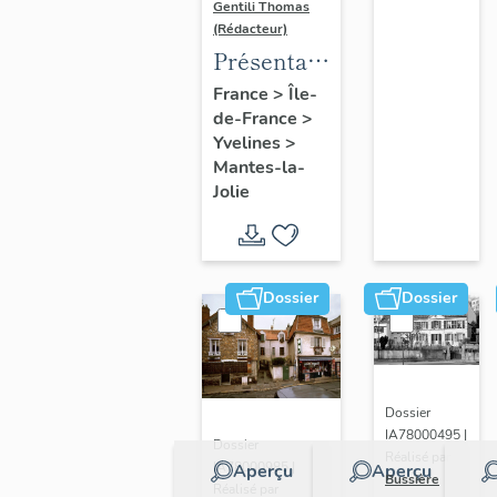
Gentili Thomas
(Rédacteur)
Présentation
de l'étude
France
>
Île-
de-France
>
Yvelines
>
Mantes-la-
Jolie
Dossier
Dossier
Dossier
IA78000495 |
Dossier
Réalisé par
IA78000985 |
Aperçu
Aperçu
Bussière
Réalisé par