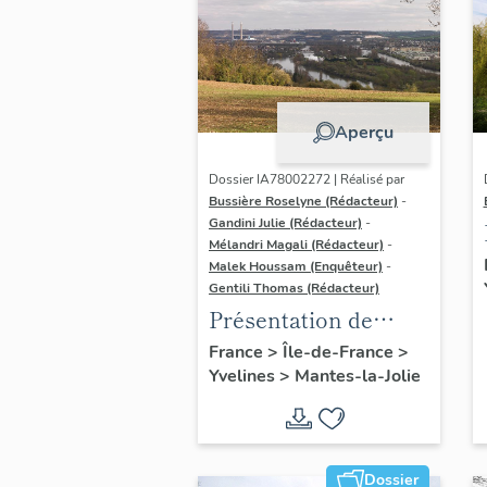
Aperçu
Dossier IA78002272 | Réalisé par
Bussière Roselyne (Rédacteur)
-
Gandini Julie (Rédacteur)
-
Mélandri Magali (Rédacteur)
-
Malek Houssam (Enquêteur)
-
Gentili Thomas (Rédacteur)
Présentation de
l'étude
France
>
Île-de-France
>
Yvelines
>
Mantes-la-Jolie
Dossier