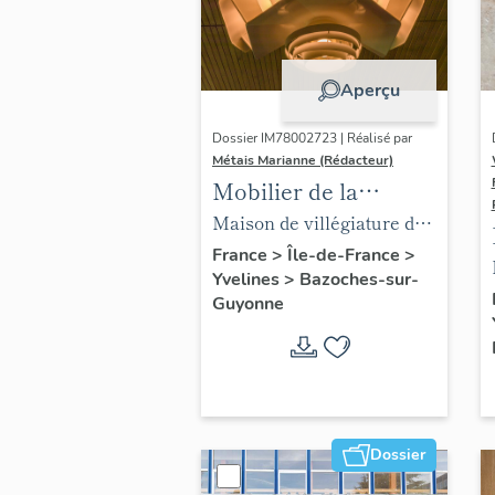
Aperçu
Dossier IM78002723 | Réalisé par
Métais Marianne (Rédacteur)
Mobilier de la
maison Louis Carré
Maison de villégiature dite
maison Louis Carré
France
>
Île-de-France
>
Yvelines
>
Bazoches-sur-
Guyonne
Dossier