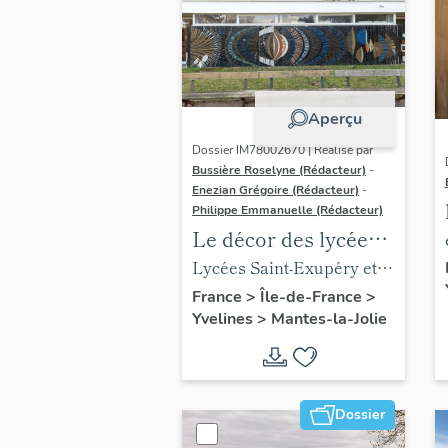
Aperçu
Dossier IM78002670 | Réalisé par
Bussière Roselyne (Rédacteur)
-
Enezian Grégoire (Rédacteur)
-
Philippe Emmanuelle (Rédacteur)
Le décor des lycées
de Mantes
Lycées Saint-Exupéry et
Jean Rostand
France
>
Île-de-France
>
Yvelines
>
Mantes-la-Jolie
Dossier