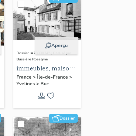
Aperçu
Dossier IA78000345 | Réalisé par
Bussière Roselyne
immeubles, maisons,
fermes
France
>
Île-de-France
>
Yvelines
>
Buc
Dossier