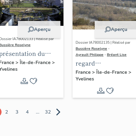
Aperçu
Aperçu
Dossier IA78002133 | Réalisé par
Dossier IA78002135 | Réalisé par
Bussière Roselyne
Bussière Roselyne
-
présentation du
Ayrault Philippe
-
Bréant Lise
diagnostic
regard
France
>
Île-de-France
>
Yvelines
patrimonial, urbain
photographique sur
France
>
Île-de-France
>
et paysager de Seine-
Yvelines
le territoire de Seine
Aval
Aval
2
3
4
...
32