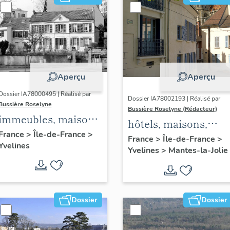
Aperçu
Aperçu
Dossier IA78000495 | Réalisé par
Dossier IA78002193 | Réalisé par
Bussière Roselyne
Bussière Roselyne (Rédacteur)
immeubles, maisons,
hôtels, maisons,
fermes
France
>
Île-de-France
>
immeubles
France
>
Île-de-France
>
Yvelines
Yvelines
>
Mantes-la-Jolie
Dossier
Dossier