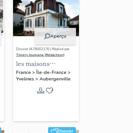
Aperçu
Dossier IA78002170 | Réalisé par
Timery Joumana (Rédacteur)
les maisons
d'Elisabethville
France
>
Île-de-France
>
Yvelines
>
Aubergenville
Dossier