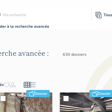
Tou
der à la recherche avancée
herche avancée :
630 dossiers
hés
Dossier
Dossier