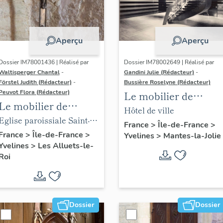
Aperçu
Aperçu
Dossier IM78001436 | Réalisé par
Dossier IM78002649 | Réalisé par
Waltisperger Chantal
-
Gandini Julie (Rédacteur)
-
Förstel Judith (Rédacteur)
-
Bussière Roselyne (Rédacteur)
Peuvot Flora (Rédacteur)
Le mobilier de
Le mobilier de
l'hôtel de ville
Hôtel de ville
l'église paroissiale
Eglise paroissiale Saint-
France
>
Île-de-France
>
Saint-Nicolas
Nicolas
France
>
Île-de-France
>
Yvelines
>
Mantes-la-Jolie
Yvelines
>
Les Alluets-le-
Roi
Dossier
Dossier