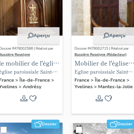
Aperçu
Aperçu
Dossier IM78002588 | Réalisé par
Dossier IM78002715 | Réalisé par
Bussière Roselyne
Bussière Roselyne (Rédacteur)
le mobilier de l'église
Mobilier de l'église
Saint-Germain-de-
Sainte-Anne de
église paroissiale Saint-
Eglise paroissiale Sainte-
Paris (liste
Gassicourt
Germain
Anne
France
>
Île-de-France
>
France
>
Île-de-France
>
Yvelines
>
Andrésy
Yvelines
>
Mantes-la-Jolie
supplémentaire)
Dossier
Dossier