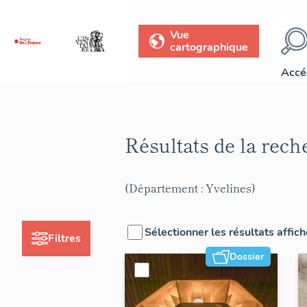
Vue
cartographique
Accé
Résultats de la rec
(Département : Yvelines)
Sélectionner les résultats affic
Filtres
Dossier