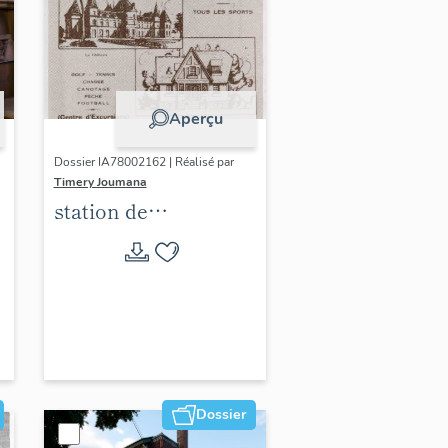
Aperçu
Dossier IA78002162 | Réalisé par
Timery Joumana
station de
villégiature
d'Elisabethville
Dossier