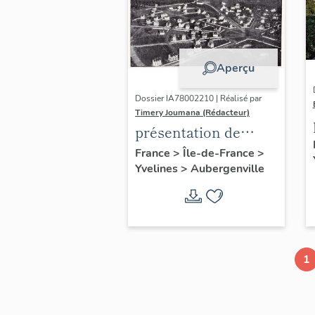
Aperçu
Dossier IA78002210 | Réalisé par
Timery Joumana (Rédacteur)
présentation de
l'étude
France
>
Île-de-France
>
Yvelines
>
Aubergenville
d'Elisabethville
1