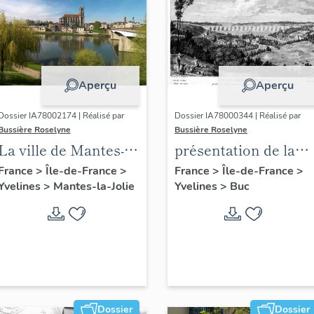
Aperçu
Aperçu
Dossier IA78002174 | Réalisé par
Dossier IA78000344 | Réalisé par
Bussière Roselyne
Bussière Roselyne
La ville de Mantes-la-
présentation de la
Jolie
commune de Buc
France
>
Île-de-France
>
France
>
Île-de-France
>
Yvelines
>
Mantes-la-Jolie
Yvelines
>
Buc
Dossier
Dossier