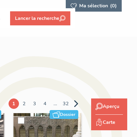
Ma sélection
(0)
s
Lancer la recherche
1
2
3
4
...
32
Aperçu
Dossier
Carte