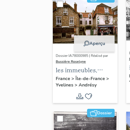
Aperçu
Dossier IA78000985 | Réalisé par
Bussière Roselyne
les immeubles,
maisons et fermes
France
>
Île-de-France
>
Yvelines
>
Andrésy
du canton d'Andrésy
Dossier