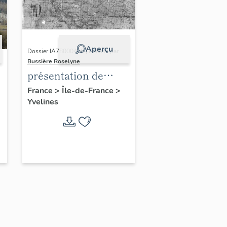
Aperçu
Dossier IA78000496 | Réalisé par
Bussière Roselyne
présentation de
l'étude du
France
>
Île-de-France
>
Yvelines
patrimoine de l'aire
d'étude Versailles
périphérie sud
-