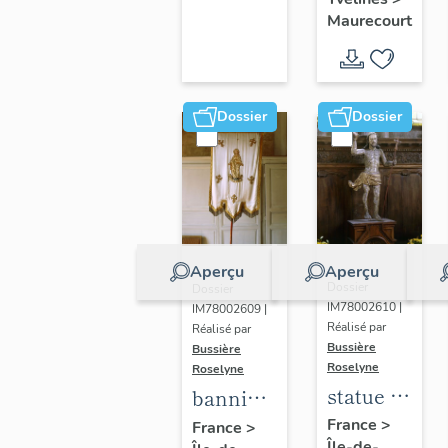
d'Arc
Maurecourt
Dossier
Dossier
Aperçu
Aperçu
Dossier
Dossier
IM78002610 |
IM78002609 |
Réalisé par
Réalisé par
Bussière
Bussière
Roselyne
Roselyne
statue :
bannière
Christ
de
France
>
France
>
Île-de-