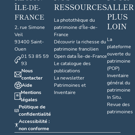
RESSOURCES
ALLER
ÎLE-DE-
PLUS
FRANCE
La photothèque du
LOIN
2, rue Simone
patrimoine d'Île-de-
Veil
France
La
93400 Saint-
Découvrir la richesse du
plateforme
Ouen
patrimoine francilien
ouverte du
01 53 85 59
Open data Île-de-France
patrimoine
93
Le catalogue des
(POP)
Nous
publications
Inventaire
contacter
La newsletter
général du
Aide
Patrimoines et
patrimoine
Mentions
Inventaire
In Situ.
légales
Revue des
Politique de
patrimoines
confidentialité
Accessibilité :
non conforme