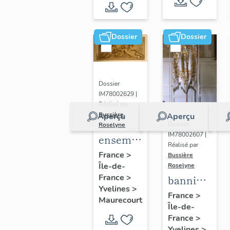
de Seine
et Oise
Dossier
Dossier
Dossier
IM78002629 |
Réalisé par
Bussière
Aperçu
Aperçu
Dossier
Roselyne
IM78002607 |
ensemble
Réalisé par
de 2
France
>
Bussière
Île-de-
reliefs
Roselyne
France
>
bannière
Yvelines
>
de
France
>
Maurecourt
Île-de-
procession
France
>
: Jeanne
Yvelines
>