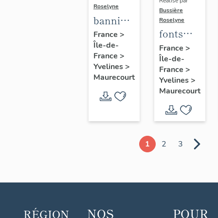
Réalisé par
Roselyne
Bussière
bannière
Roselyne
fonts
de
France
>
Île-de-
baptismaux
procession
France
>
France
>
Île-de-
n°1
de la
Yvelines
>
France
>
congrégation
Maurecourt
Yvelines
>
des
Maurecourt
Enfants
de Marie
1
2
3
NOS
POUR
RÉGION