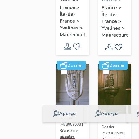
voûte
Marianne
France
>
France
>
Île-de-
pendante
Île-de-
France
>
France
>
: Vierge
Yvelines
>
Yvelines
>
à
Maurecourt
Maurecourt
l'Enfant
Dossier
Dossier
Aperçu
Aperçu
Dossier
IM78002608 |
Dossier
Réalisé par
IM78002605 |
Bussière