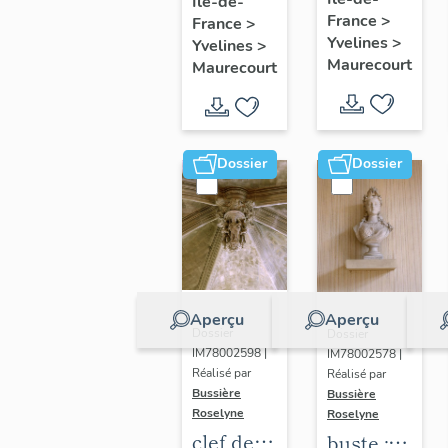
glorieux
Île-de-
procession
France
>
France
>
:
Yvelines
>
Yvelines
>
Immaculée
Maurecourt
Maurecourt
Conception
Dossier
Dossier
Aperçu
Aperçu
Dossier
Dossier
IM78002598 |
IM78002578 |
Réalisé par
Réalisé par
Bussière
Bussière
Roselyne
Roselyne
clef de
buste :