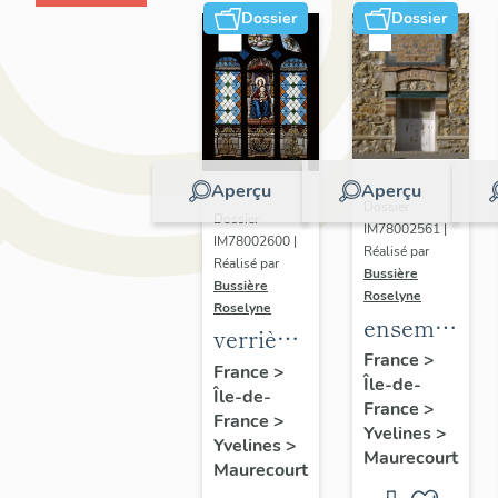
Dossier
Dossier
Aperçu
Aperçu
Dossier
Dossier
IM78002561 |
IM78002600 |
Réalisé par
Réalisé par
Bussière
Bussière
Roselyne
Roselyne
ensemble
verrières
de 2
France
>
(7)
France
>
Île-de-
plaques
Île-de-
France
>
commémorat
France
>
Yvelines
>
Yvelines
>
des
Maurecourt
Maurecourt
instituteurs