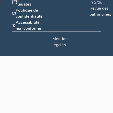
In Situ.
légales
Revue des
Politique de
patrimoines
confidentialité
Accessibilité :
non conforme
Mentions
légales