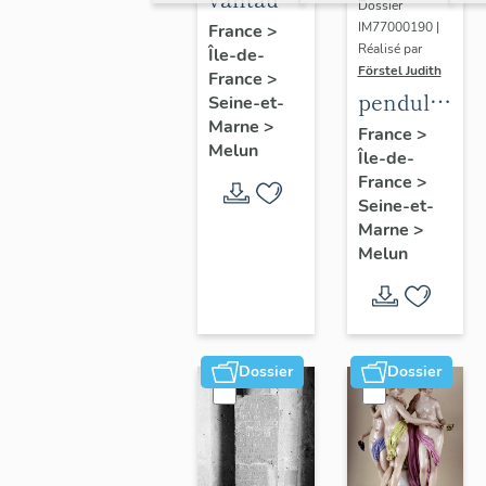
Dossier
du
IM77000190 |
France
>
Réalisé par
Île-de-
portail
Förstel Judith
France
>
central
pendule
Seine-et-
Marne
>
et paire
France
>
Melun
Île-de-
de
France
>
chandeliers
Seine-et-
assortis
Marne
>
Melun
Dossier
Dossier