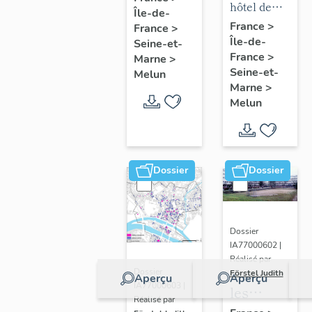
mobilier
hôtel de
Île-de-
chapelle
puis
de l'hôtel
ville
France
>
France
>
de
hôpital
Île-de-
de ville
Seine-et-
l'hôpital
France
>
Marne
>
Seine-et-
Melun
Marne
>
Melun
Dossier
Dossier
Dossier
IA77000602 |
Réalisé par
Dossier
Förstel Judith
Aperçu
Aperçu
IA77000603 |
les
Réalisé par
écoles