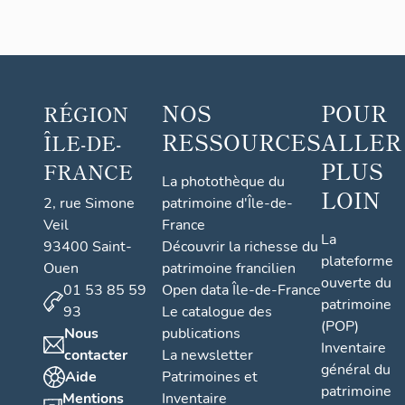
NOS
POUR
RÉGION
RESSOURCES
ALLER
ÎLE-DE-
PLUS
FRANCE
La photothèque du
LOIN
2, rue Simone
patrimoine d'Île-de-
Veil
France
La
93400 Saint-
Découvrir la richesse du
plateforme
Ouen
patrimoine francilien
ouverte du
01 53 85 59
Open data Île-de-France
patrimoine
93
Le catalogue des
(POP)
Nous
publications
Inventaire
contacter
La newsletter
général du
Aide
Patrimoines et
patrimoine
Mentions
Inventaire