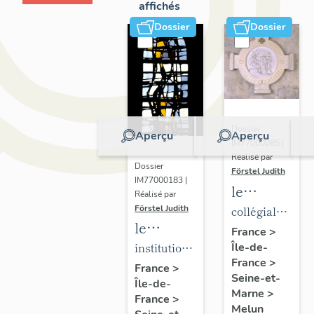
affichés
Dossier
Dossier
Dossier
Aperçu
Aperçu
IM77000085 |
Réalisé par
Dossier
Förstel Judith
IM77000183 |
le
Réalisé par
mobilier
Förstel Judith
collégiale
le
de la
Notre-
France
>
mobilier
institution
Île-de-
collégiale
Dame
France
>
de
Saint-
Notre-
France
>
Seine-et-
Île-de-
l'Institution
Aspais
Dame
Marne
>
France
>
Saint-
Melun