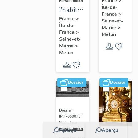
France
>
Förstel Judith
Île-de-
de
l'habitat
France
>
Melun
à Melun
France
>
Seine-et-
Île-de-
Marne
>
France
>
Melun
Seine-et-
Marne
>
Melun
Dossier
Dossier
Dossier
IM77000075 |
Réalisé par
Förstel Judith
Aperçu
Aperçu
vantaux