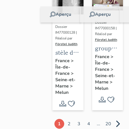
Aperçu
Aperçu
Dossier
Dossier
IM77000158 |
IM77000128 |
Réalisé par
Réalisé par
Förstel Judith
Förstel Judith
groupe
stèle de
des
France
>
Marguerite
France
>
Île-de-
Trois
Île-de-
Lamour
France
>
Grâces
France
>
Seine-et-
Seine-et-
Marne
>
Marne
>
Melun
Melun
1
2
3
4
...
20