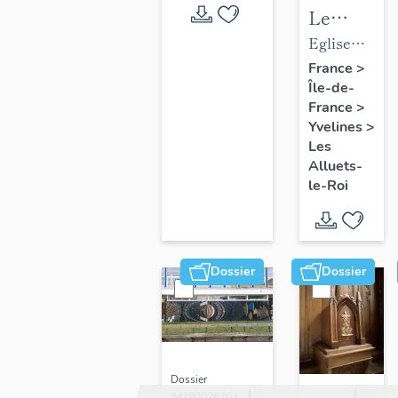
Le
mobilier
Eglise
de
paroissiale
France
>
Île-de-
l'église
Saint-
France
>
paroissial
Nicolas
Yvelines
>
Saint-
Les
Nicolas
Alluets-
le-Roi
Dossier
Dossier
Dossier
IM78002670 |