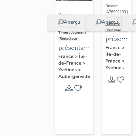
Dossier
IA78002133 |
Dossier
Réalisé par
IA78002210 |
Aperçu
Aperçu
Bussière
Réalisé par
Roselyne
Timery Joumana
présentat
(Rédacteur)
du
présentation
France
>
Île-de-
diagnostic
de l'étude
France
>
Île-
France
>
patrimonia
de-France
>
d'Elisabethville
Yvelines
Yvelines
>
urbain
Aubergenville
et
paysager
de
Seine-
Aval