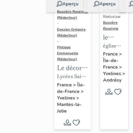
Aperçu
Aperçu
Dossier
Réalisé par
IM78002588 |
Bussière Roselyne
Réalisé par
(Rédacteur)
Bussière
-
Roselyne
Enezian Grégoire
le
(Rédacteur)
-
mobilier
église
Philippe
de
paroissiale
Emmanuelle
France
>
(Rédacteur)
Île-de-
l'église
Saint-
Le décor
France
>
Saint-
Germain
Yvelines
>
des lycées
Lycées Saint-
Germain-
Andrésy
de Mantes
Exupéry et
France
>
Île-
de-
de-France
>
Jean Rostand
Paris
Yvelines
>
(liste
Mantes-la-
supplémen
Jolie