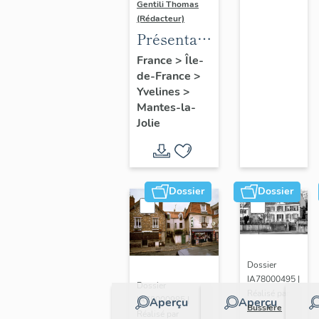
Gentili Thomas
(Rédacteur)
Présentation
de l'étude
France
>
Île-
de-France
>
Yvelines
>
Mantes-la-
Jolie
Dossier
Dossier
Dossier
IA78000495 |
Dossier
Réalisé par
IA78000985 |
Aperçu
Aperçu
Bussière
Réalisé par