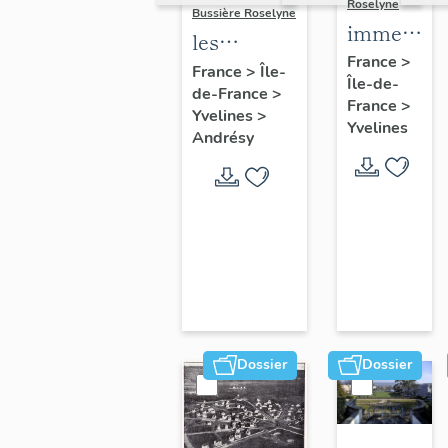
Roselyne
Bussière Roselyne
immeubles
les
maisons,
France
>
immeubles,
France
>
Île-
Île-de-
fermes
de-France
>
maisons et
France
>
Yvelines
>
fermes du
Yvelines
Andrésy
canton
d'Andrésy
Dossier
Dossier