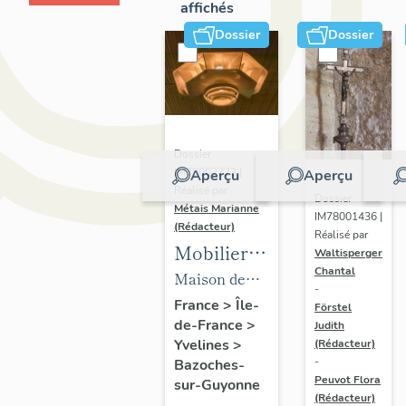
affichés
Dossier
Dossier
Dossier
IM78002723 |
Aperçu
Aperçu
Réalisé par
Dossier
Métais Marianne
IM78001436 |
(Rédacteur)
Réalisé par
Mobilier
Waltisperger
Chantal
de la
Maison de
-
maison
villégiature
France
>
Île-
Förstel
de-France
>
Louis
Judith
dite maison
Yvelines
>
(Rédacteur)
Carré
Louis Carré
-
Bazoches-
Peuvot Flora
sur-Guyonne
(Rédacteur)