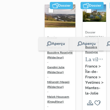
Dossier
Dossier
Dossier
IA78002174 |
Dossier
Réalisé par
IA78002272 |
Aperçu
Aperçu
Bussière
Réalisé par
Roselyne
Bussière Roselyne
La ville
(Rédacteur)
-
de
France
>
Gandini Julie
Île-de-
Mantes-
(Rédacteur)
France
>
-
la-Jolie
Yvelines
>
Mélandri Magali
(Rédacteur)
Mantes-
-
la-Jolie
Malek Houssam
(Enquêteur)
-