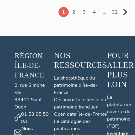
1
2
3
4
...
32
NOS
POUR
RÉGION
RESSOURCES
ALLER
ÎLE-DE-
PLUS
FRANCE
La photothèque du
LOIN
2, rue Simone
patrimoine d'Île-de-
Veil
France
La
93400 Saint-
Découvrir la richesse du
plateforme
Ouen
patrimoine francilien
ouverte du
01 53 85 59
Open data Île-de-France
patrimoine
93
Le catalogue des
(POP)
Nous
publications
Inventaire