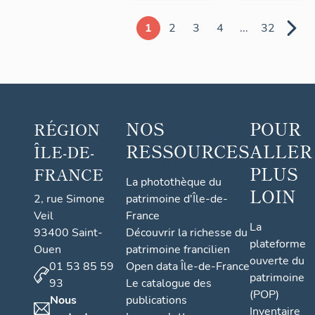
1
2
3
4
...
32
NOS
POUR
RÉGION
RESSOURCES
ALLER
ÎLE-DE-
PLUS
FRANCE
La photothèque du
LOIN
2, rue Simone
patrimoine d'Île-de-
Veil
France
La
93400 Saint-
Découvrir la richesse du
plateforme
Ouen
patrimoine francilien
ouverte du
01 53 85 59
Open data Île-de-France
patrimoine
93
Le catalogue des
(POP)
Nous
publications
Inventaire