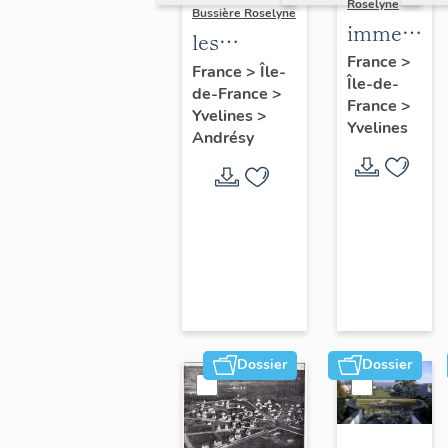
Roselyne
Bussière Roselyne
immeubles
les
maisons,
France
>
immeubles,
France
>
Île-
Île-de-
fermes
de-France
>
maisons et
France
>
Yvelines
>
fermes du
Yvelines
Andrésy
canton
d'Andrésy
Dossier
Dossier