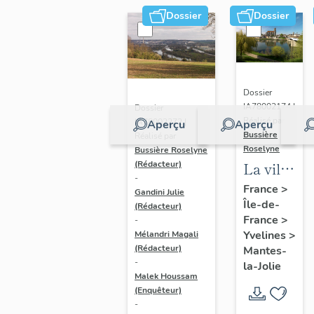
Dossier
Dossier
Dossier
IA78002174 |
Dossier
Réalisé par
IA78002272 |
Aperçu
Aperçu
Bussière
Réalisé par
Roselyne
Bussière Roselyne
La ville
(Rédacteur)
-
de
France
>
Gandini Julie
Île-de-
Mantes-
(Rédacteur)
France
>
-
la-Jolie
Yvelines
>
Mélandri Magali
(Rédacteur)
Mantes-
-
la-Jolie
Malek Houssam
(Enquêteur)
-