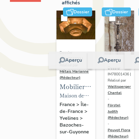
affichés
Dossier
Dossier
Dossier
IM78002723 |
Aperçu
Aperçu
Réalisé par
Dossier
Métais Marianne
IM78001436 |
(Rédacteur)
Réalisé par
Mobilier
Waltisperger
Chantal
de la
Maison de
-
maison
villégiature
France
>
Île-
Förstel
de-France
>
Louis
Judith
dite maison
Yvelines
>
(Rédacteur)
Carré
Louis Carré
-
Bazoches-
Peuvot Flora
sur-Guyonne
(Rédacteur)