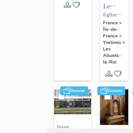
Le
mobilier
Eglise
de
paroissiale
France
>
Île-de-
l'église
Saint-
France
>
paroissial
Nicolas
Yvelines
>
Saint-
Les
Nicolas
Alluets-
le-Roi
Dossier
Dossier
Dossier
IM78002670 |