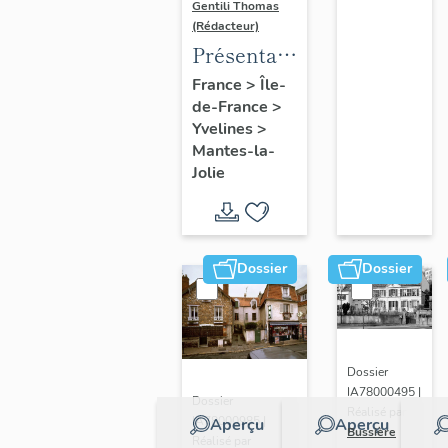
Gentili Thomas
(Rédacteur)
Présentation
de l'étude
France
>
Île-
de-France
>
Yvelines
>
Mantes-la-
Jolie
Dossier
Dossier
Dossier
IA78000495 |
Dossier
Réalisé par
IA78000985 |
Aperçu
Aperçu
Bussière
Réalisé par