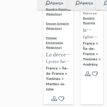
Aperçu
Aperçu
Dossier
Réalisé par
IM78002588 |
Bussière Roselyne
Réalisé par
(Rédacteur)
Bussière
-
Roselyne
Enezian Grégoire
le
(Rédacteur)
-
mobilier
église
Philippe
de
paroissiale
Emmanuelle
France
>
(Rédacteur)
Île-de-
l'église
Saint-
Le décor
France
>
Saint-
Germain
Yvelines
>
des lycées
Lycées Saint-
Germain-
Andrésy
de Mantes
Exupéry et
France
>
Île-
de-
de-France
>
Jean Rostand
Paris
Yvelines
>
(liste
Mantes-la-
supplémen
Jolie