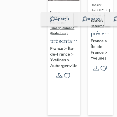
Dossier
IA78002133 |
Dossier
Réalisé par
IA78002210 |
Aperçu
Aperçu
Bussière
Réalisé par
Roselyne
Timery Joumana
présentat
(Rédacteur)
du
présentation
France
>
Île-de-
diagnostic
de l'étude
France
>
Île-
France
>
patrimonia
de-France
>
d'Elisabethville
Yvelines
Yvelines
>
urbain
Aubergenville
et
paysager
de
Seine-
Aval