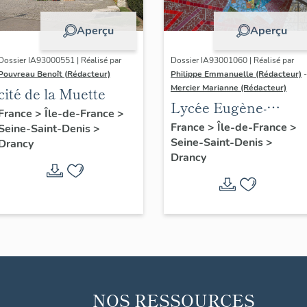
Aperçu
Aperçu
Dossier IA93000551 | Réalisé par
Dossier IA93001060 | Réalisé par
Pouvreau Benoît (Rédacteur)
Philippe Emmanuelle (Rédacteur)
-
Mercier Marianne (Rédacteur)
cité de la Muette
Lycée Eugène-
France
>
Île-de-France
>
Delacroix
France
>
Île-de-France
>
Seine-Saint-Denis
>
Seine-Saint-Denis
>
Drancy
Drancy
NOS RESSOURCES