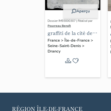
Aperçu
Dossier IM93000307 | Réalisé par
Pouvreau Benoît
graffiti de la cité de
la Muette, dite aussi
France
>
Île-de-France
>
Seine-Saint-Denis
>
camp de Drancy
Drancy
RÉGION
ÎLE-DE-FRANCE