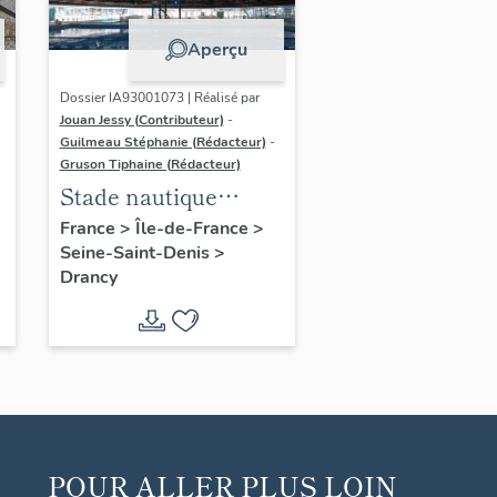
Aperçu
Dossier IA93001073 | Réalisé par
Jouan Jessy (Contributeur)
-
Guilmeau Stéphanie (Rédacteur)
-
Gruson Tiphaine (Rédacteur)
Stade nautique
municipal Auguste
France
>
Île-de-France
>
Seine-Saint-Denis
>
Delaune
Drancy
POUR ALLER PLUS LOIN