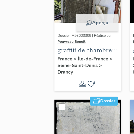
Aperçu
Dossier IM93000309 | Réalisé par
Pouvreau Benoît
graffiti de chambrée
sur revers de façade
France
>
Île-de-France
>
Seine-Saint-Denis
>
Drancy
Dossier