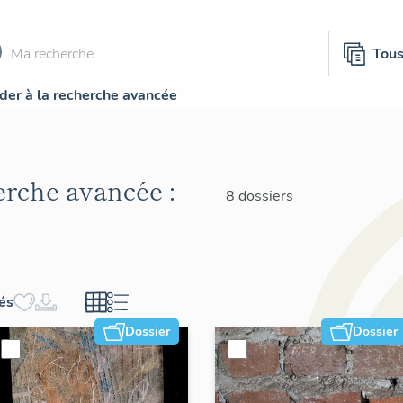
Tou
der à la recherche avancée
herche avancée :
8 dossiers
hés
Dossier
Dossier