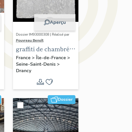
Aperçu
Dossier IM93000308 | Réalisé par
Pouvreau Benoît
graffiti de chambrée
sur carreau de plâtre
France
>
Île-de-France
>
Seine-Saint-Denis
>
formant contre-
Drancy
cloison
Dossier