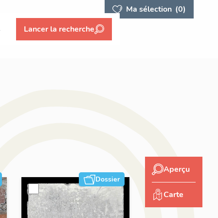
Ma sélection
(0)
s
Lancer la recherche
Aperçu
Dossier
Carte