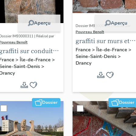
Aperçu
Aperçu
Dossier IM93000310 | Réalisé par
Pouvreau Benoît
Dossier IM93000311 | Réalisé par
graffiti sur murs et
Pouvreau Benoît
charpentes des
graffiti sur conduit
France
>
Île-de-France
>
Seine-Saint-Denis
>
"caves-prisons
de cheminée
France
>
Île-de-France
>
Drancy
Seine-Saint-Denis
>
Drancy
Dossier
Dossier