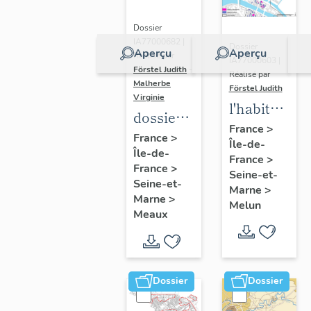
Dossier
IA77000682 |
Dossier
Aperçu
Aperçu
Réalisé par
IA77000603 |
Förstel Judith
-
Réalisé par
Malherbe
Förstel Judith
Virginie
l'habitat
dossier
à Melun
France
>
collectif
France
>
Île-de-
Île-de-
sur les
France
>
France
>
cours
Seine-et-
Seine-et-
Marne
>
communes
Marne
>
Melun
du
Meaux
Faubourg
Saint-
Nicolas
Dossier
Dossier