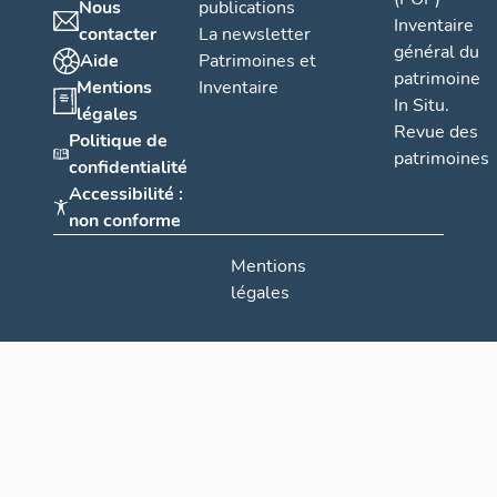
Nous
publications
Inventaire
contacter
La newsletter
général du
Aide
Patrimoines et
patrimoine
Mentions
Inventaire
In Situ.
légales
Revue des
Politique de
patrimoines
confidentialité
Accessibilité :
non conforme
Mentions
légales