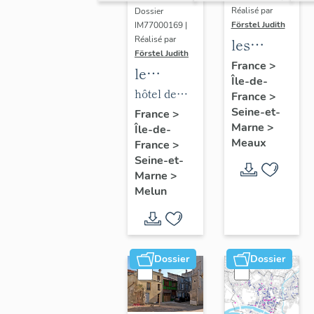
Réalisé par
Dossier
Förstel Judith
IM77000169 |
Réalisé par
les
Förstel Judith
maisons
France
>
le
Île-de-
et
mobilier
hôtel de
France
>
immeubles
de l'hôtel
Seine-et-
ville
France
>
de
Marne
>
Île-de-
de ville
Meaux
Meaux
France
>
Seine-et-
Marne
>
Melun
Dossier
Dossier