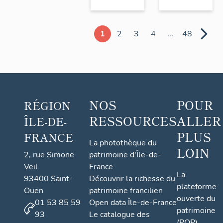
1
2
3
4
...
48
NOS
POUR
RÉGION
RESSOURCES
ALLER
ÎLE-DE-
PLUS
FRANCE
La photothèque du
LOIN
2, rue Simone
patrimoine d'Île-de-
Veil
France
La
93400 Saint-
Découvrir la richesse du
plateforme
Ouen
patrimoine francilien
ouverte du
01 53 85 59
Open data Île-de-France
patrimoine
93
Le catalogue des
(POP)