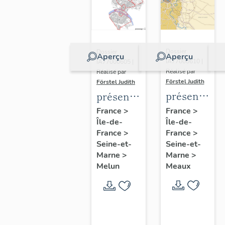
Dossier
Dossier
Aperçu
Aperçu
IA77000610 |
IA77000605 |
Réalisé par
Réalisé par
Förstel Judith
Förstel Judith
présentatio
présentation
de
de
France
>
France
>
Île-de-
l'étude
Île-de-
l'étude
France
>
France
>
du
du
Seine-et-
Seine-et-
patrimoine
patrimoine
Marne
>
Marne
>
de
de
Meaux
Melun
Meaux
Melun