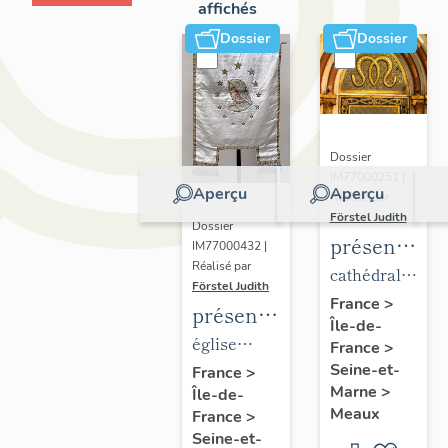
affichés
Dossier
Dossier
Dossier
IM77000251 |
Aperçu
Aperçu
Réalisé par
Förstel Judith
Dossier
présentatio
IM77000432 |
Réalisé par
du
cathédrale
Förstel Judith
mobilier
Saint-
France
>
présentation
Île-de-
de la
Etienne
du
église
France
>
cathédrale
mobilier
Seine-et-
paroissiale
France
>
de
Marne
>
Île-de-
de
Notre-
Meaux
Meaux
France
>
l'église
Dame du
Seine-et-