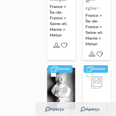
le
de la
Notre-
France
>
mobilier
église
Île-de-
collégiale
Dame
de
paroissiale
France
>
France
>
Notre-
Île-de-
l'église
Saint-
Seine-et-
France
>
Dame
Saint-
Aspais
Marne
>
Seine-et-
Melun
Aspais
Marne
>
Melun
Dossier
Dossier
Aperçu
Aperçu
Dossier
IA77000612 |