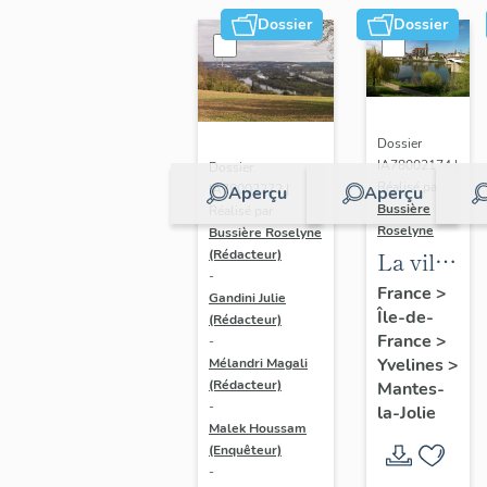
Dossier
Dossier
Dossier
IA78002174 |
Dossier
Réalisé par
IA78002272 |
Aperçu
Aperçu
Bussière
Réalisé par
Roselyne
Bussière Roselyne
La ville
(Rédacteur)
-
de
France
>
Gandini Julie
Île-de-
Mantes-
(Rédacteur)
France
>
-
la-Jolie
Yvelines
>
Mélandri Magali
(Rédacteur)
Mantes-
-
la-Jolie
Malek Houssam
(Enquêteur)
-