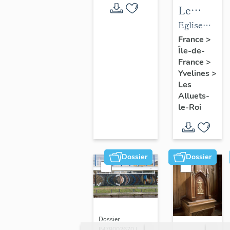
Le
mobilier
Eglise
de
paroissiale
France
>
Île-de-
l'église
Saint-
France
>
paroissial
Nicolas
Yvelines
>
Saint-
Les
Nicolas
Alluets-
le-Roi
Dossier
Dossier
Dossier
IM78002670 |