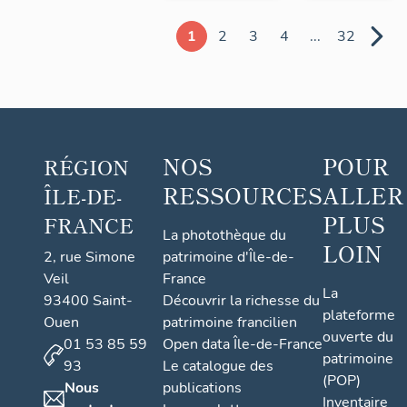
1
2
3
4
...
32
NOS
POUR
RÉGION
RESSOURCES
ALLER
ÎLE-DE-
PLUS
FRANCE
La photothèque du
LOIN
2, rue Simone
patrimoine d'Île-de-
Veil
France
La
93400 Saint-
Découvrir la richesse du
plateforme
Ouen
patrimoine francilien
ouverte du
01 53 85 59
Open data Île-de-France
patrimoine
93
Le catalogue des
(POP)
Nous
publications
Inventaire