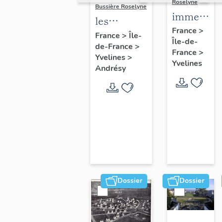
Roselyne
Bussière Roselyne
immeubles
les
maisons,
France
>
immeubles,
France
>
Île-
Île-de-
fermes
de-France
>
maisons et
France
>
Yvelines
>
fermes du
Yvelines
Andrésy
canton
d'Andrésy
Dossier
Dossier