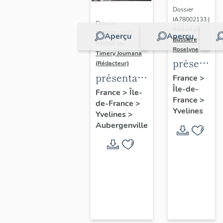
Dossier
IA78002133 |
Dossier
Réalisé par
IA78002210 |
Aperçu
Aperçu
Bussière
Réalisé par
Roselyne
Timery Joumana
présentat
(Rédacteur)
du
présentation
France
>
Île-de-
diagnostic
de l'étude
France
>
Île-
France
>
patrimonia
de-France
>
d'Elisabethville
Yvelines
Yvelines
>
urbain
Aubergenville
et
paysager
de
Seine-
Aval