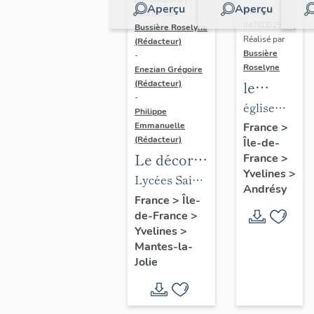
Aperçu
Aperçu
Dossier
Réalisé par
IM78002588 |
Bussière Roselyne
Réalisé par
(Rédacteur)
Bussière
-
Roselyne
Enezian Grégoire
le
(Rédacteur)
-
mobilier
église
Philippe
de
paroissiale
Emmanuelle
France
>
(Rédacteur)
Île-de-
l'église
Saint-
Le décor
France
>
Saint-
Germain
Yvelines
>
des lycées
Lycées Saint-
Germain-
Andrésy
de Mantes
Exupéry et
France
>
Île-
de-
de-France
>
Jean Rostand
Paris
Yvelines
>
(liste
Mantes-la-
supplémen
Jolie