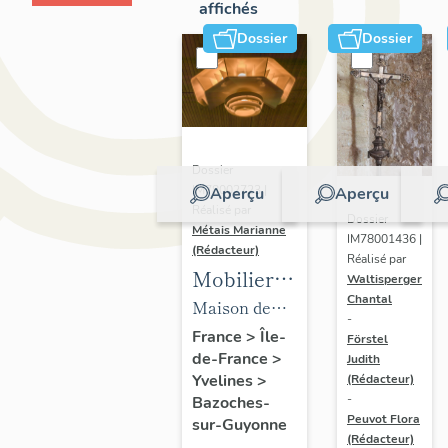
affichés
Dossier
Dossier
Dossier
IM78002723 |
Aperçu
Aperçu
Réalisé par
Dossier
Métais Marianne
IM78001436 |
(Rédacteur)
Réalisé par
Mobilier
Waltisperger
Chantal
de la
Maison de
-
maison
villégiature
France
>
Île-
Förstel
de-France
>
Louis
Judith
dite maison
Yvelines
>
(Rédacteur)
Carré
Louis Carré
-
Bazoches-
Peuvot Flora
sur-Guyonne
(Rédacteur)