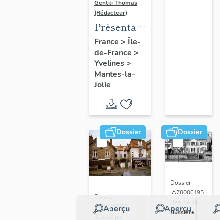
Gentili Thomas
(Rédacteur)
Présentation
de l'étude
France
>
Île-
de-France
>
Yvelines
>
Mantes-la-
Jolie
Dossier
Dossier
Dossier
IA78000495 |
Dossier
Réalisé par
IA78000985 |
Aperçu
Aperçu
Bussière
Réalisé par