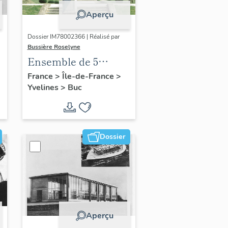
Aperçu
Dossier IM78002366 | Réalisé par
Bussière Roselyne
Ensemble de 5
statues
France
>
Île-de-France
>
Yvelines
>
Buc
Dossier
Aperçu