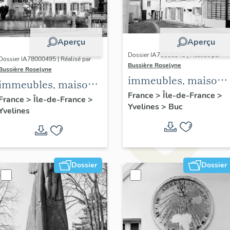
Aperçu
Aperçu
Dossier IA78000345 | Réalisé par
Dossier IA78000495 | Réalisé par
Bussière Roselyne
Bussière Roselyne
immeubles, maisons
immeubles, maisons,
fermes
France
>
Île-de-France
>
fermes
France
>
Île-de-France
>
Yvelines
>
Buc
Yvelines
Dossier
Dossier