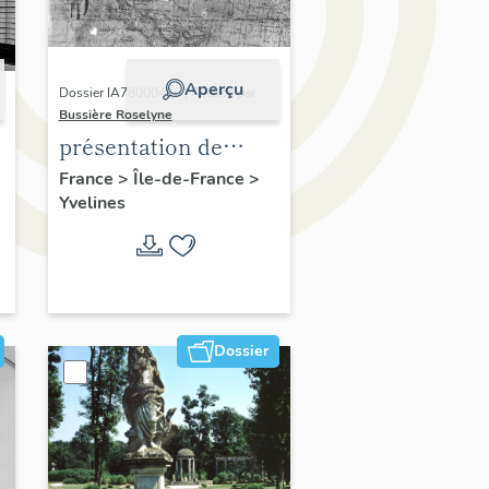
Aperçu
Dossier IA78000496 | Réalisé par
Bussière Roselyne
présentation de
,
l'étude du
France
>
Île-de-France
>
Yvelines
patrimoine de l'aire
d'étude Versailles
périphérie sud
Dossier