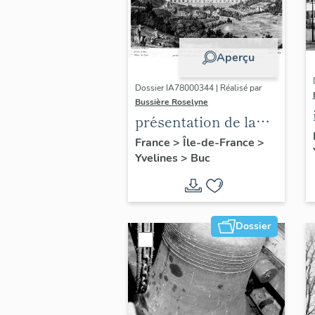
Aperçu
Dossier IA78000344 | Réalisé par
Bussière Roselyne
présentation de la
commune de Buc
France
>
Île-de-France
>
Yvelines
>
Buc
Dossier