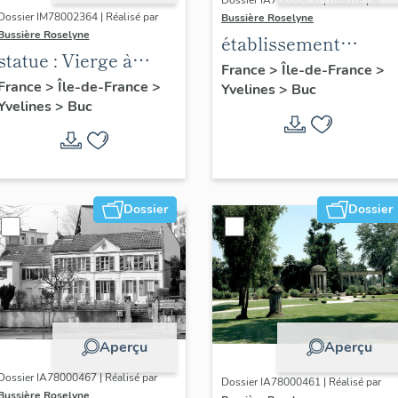
Dossier IA78000458 | Réalisé par
Dossier IM78002364 | Réalisé par
Bussière Roselyne
Bussière Roselyne
établissement
statue : Vierge à
aéronautique dit
France
>
Île-de-France
>
l'Enfant (n°1)
France
>
Île-de-France
>
Yvelines
>
Buc
aéroparc Louis-
Yvelines
>
Buc
Blériot
Dossier
Dossier
Aperçu
Aperçu
Dossier IA78000467 | Réalisé par
Dossier IA78000461 | Réalisé par
Bussière Roselyne