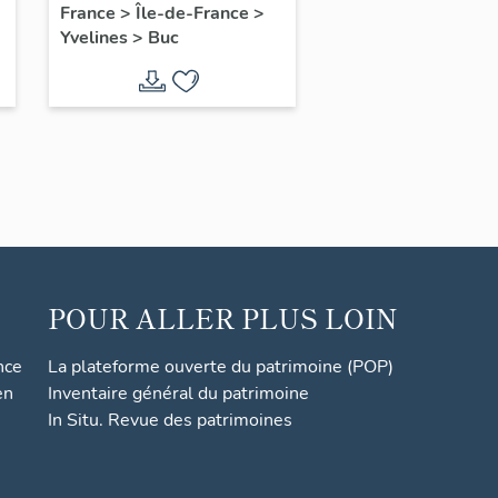
France
>
Île-de-France
>
Yvelines
>
Buc
POUR ALLER PLUS LOIN
nce
La plateforme ouverte du patrimoine (POP)
en
Inventaire général du patrimoine
In Situ. Revue des patrimoines