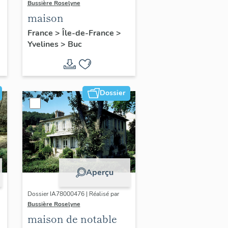
Bussière Roselyne
maison
France
>
Île-de-France
>
Yvelines
>
Buc
Dossier
Aperçu
Dossier IA78000476 | Réalisé par
Bussière Roselyne
maison de notable