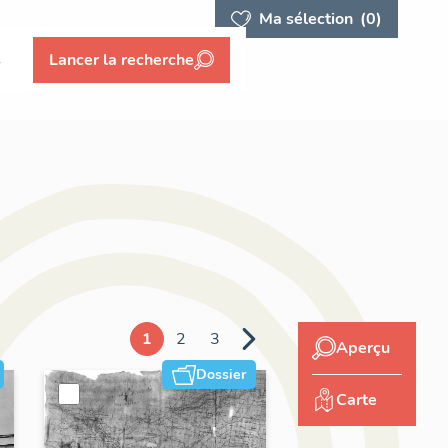
Ma sélection
(0)
s
Lancer la recherche
1
2
3
Aperçu
Dossier
Carte