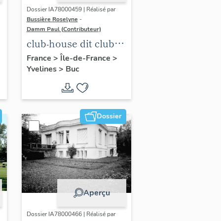
Dossier IA78000459 | Réalisé par
Bussière Roselyne
-
Damm Paul (Contributeur)
club-house dit club
Roland Garros
France
>
Île-de-France
>
Yvelines
>
Buc
Dossier
Aperçu
Dossier IA78000466 | Réalisé par