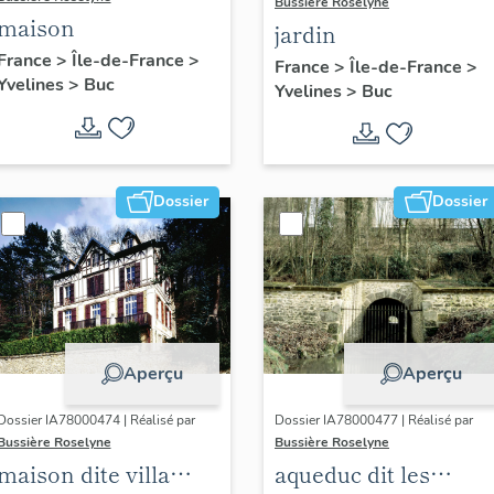
Bussière Roselyne
maison
jardin
France
>
Île-de-France
>
France
>
Île-de-France
>
Yvelines
>
Buc
Yvelines
>
Buc
Dossier
Dossier
Aperçu
Aperçu
Dossier IA78000474 | Réalisé par
Dossier IA78000477 | Réalisé par
Bussière Roselyne
Bussière Roselyne
maison dite villa
aqueduc dit les