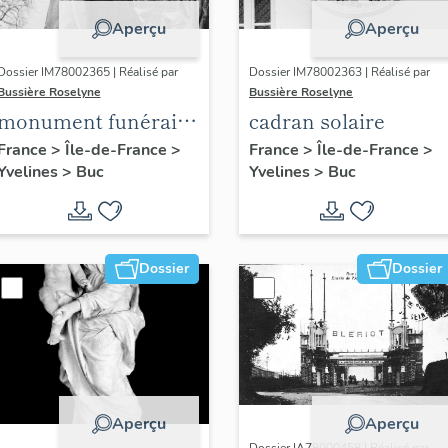
Aperçu
Aperçu
Dossier IM78002365 | Réalisé par
Dossier IM78002363 | Réalisé par
Bussière Roselyne
Bussière Roselyne
monument funéraire
cadran solaire
de Jean Casale
France
>
Île-de-France
>
France
>
Île-de-France
>
Yvelines
>
Buc
Yvelines
>
Buc
Dossier
Dossier
Aperçu
Aperçu