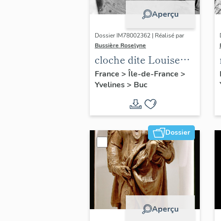
Aperçu
Dossier IM78002362 | Réalisé par
Bussière Roselyne
cloche dite Louise
Auguste Adélaïde
France
>
Île-de-France
>
Yvelines
>
Buc
Dossier
Aperçu