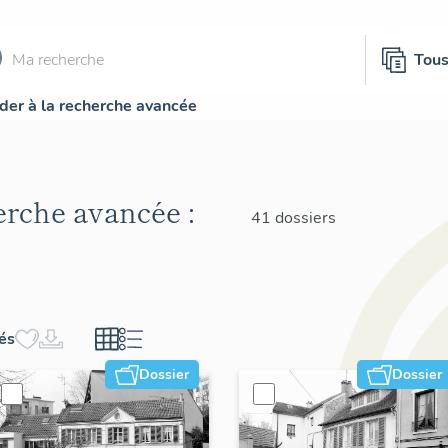
Tou
der à la recherche avancée
herche avancée :
41 dossiers
hés
Dossier
Dossier