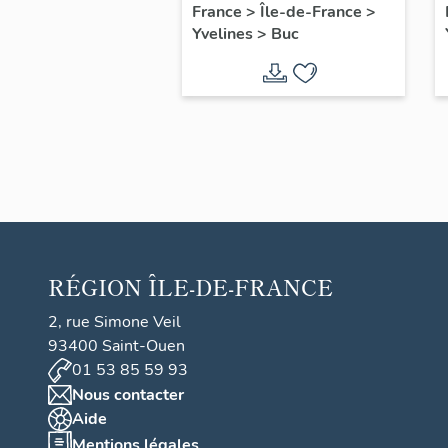
filles, actuellement
France
>
Île-de-France
>
Yvelines
>
Buc
annexe de la mairie
RÉGION
ÎLE-DE-FRANCE
2, rue Simone Veil
93400 Saint-Ouen
01 53 85 59 93
Nous contacter
Aide
Mentions légales