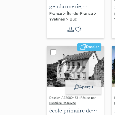
gendarmerie,
actuellement
France
>
Île-de-France
>
Yvelines
>
Buc
immeuble
Dossier
Aperçu
Dossier IA78000453 | Réalisé par
Bussière Roselyne
école primaire de