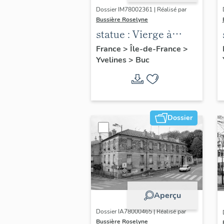
Dossier IM78002361 | Réalisé par
Bussière Roselyne
statue : Vierge à
l'Enfant (n°2)
France
>
Île-de-France
>
Yvelines
>
Buc
Dossier
Aperçu
Dossier IA78000465 | Réalisé par
Bussière Roselyne