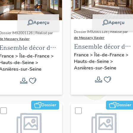
Aperçu
Aperçu
Dossier IM92001128 | Réalisé par
Dossier IM92001126 | Réalisé par
de Massary Xavier
de Massary Xavier
Ensemble décor de
Ensemble décor du
la salle à manger
salon (corniche)
France
>
Île-de-France
>
France
>
Île-de-France
>
Hauts-de-Seine
>
(frise)
Hauts-de-Seine
>
Asnières-sur-Seine
Asnières-sur-Seine
Dossier
Dossier