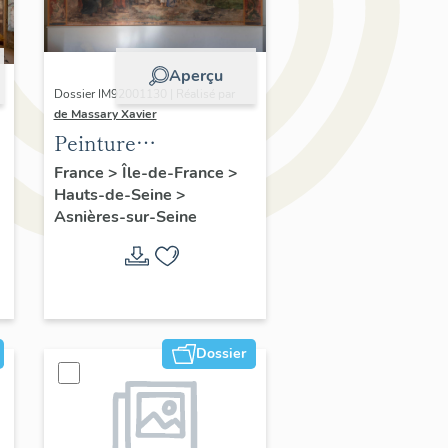
Aperçu
Dossier IM92001130 | Réalisé par
de Massary Xavier
Peinture
monumentale :
France
>
Île-de-France
>
Hauts-de-Seine
>
laissez venir à moi
Asnières-sur-Seine
les petits enfants
Dossier