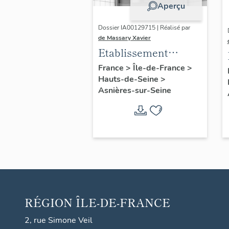
Aperçu
Dossier IA00129715 | Réalisé par
de Massary Xavier
Etablissement
Administratif
France
>
Île-de-France
>
Hauts-de-Seine
>
Communal
Asnières-sur-Seine
RÉGION
ÎLE-DE-FRANCE
2, rue Simone Veil