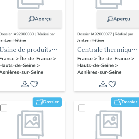
Aperçu
Aperçu
Dossier IA92000080 | Réalisé par
Dossier IA92000077 | Réalisé par
Jantzen Hélène
Jantzen Hélène
Usine de produits
Centrale thermique
chimiques dite
appelée usine
France
>
Île-de-France
>
France
>
Île-de-France
>
Hauts-de-Seine
>
Hauts-de-Seine
>
L'Oxylithe, puis
électrique du
Asnières-sur-Seine
Asnières-sur-Seine
usine de produits
Triphasé (vestiges)
alimentaires dite
Marga, puis Astra,
puis Astra Calve
Dossier
Dossier
(détruit après
inventaire)