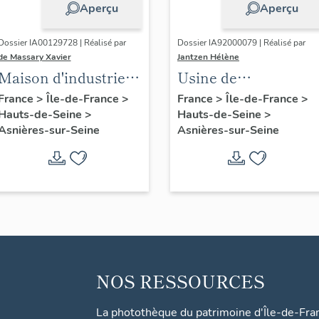
Aperçu
Aperçu
Dossier IA00129728 | Réalisé par
Dossier IA92000079 | Réalisé par
de Massary Xavier
Jantzen Hélène
Maison d'industriel
Usine de
dite Maison Vuitton
construction
France
>
Île-de-France
>
France
>
Île-de-France
>
Hauts-de-Seine
>
Hauts-de-Seine
>
aéronautique de la
Asnières-sur-Seine
Asnières-sur-Seine
Société Industrielle
pour l'Aéronautique,
puis Air Equipement
puis Lucas (détruit
après inventaire)
NOS RESSOURCES
La photothèque du patrimoine d'Île-de-Fra