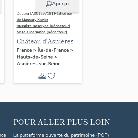
Aperçu
Dossier IA00129718 | Réalisé par
de Massary Xavier
-
Bussière Roselyne (Rédacteur)
-
Métais Marianne (Rédacteur)
Château d'Asnières
France
>
Île-de-France
>
Hauts-de-Seine
>
Asnières-sur-Seine
,
POUR ALLER PLUS LOIN
nce
La plateforme ouverte du patrimoine (POP)