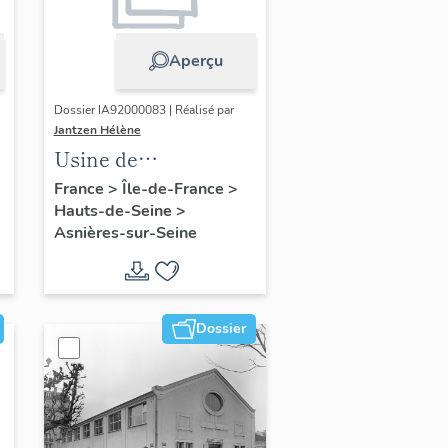
Aperçu
Dossier IA92000083 | Réalisé par
Jantzen Hélène
Usine de
maroquinerie Louis
France
>
Île-de-France
>
Hauts-de-Seine
>
Vuitton
Asnières-sur-Seine
Dossier