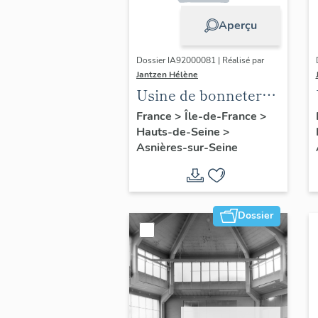
Aperçu
Dossier IA92000081 | Réalisé par
Jantzen Hélène
Usine de bonneterie
Chanel, puis usine
France
>
Île-de-France
>
Hauts-de-Seine
>
de cosmétiques
Asnières-sur-Seine
appelée Millot, puis
Révillon, puis
Grénoville, puis
L'Oréal Vichy, puis
Dossier
logements