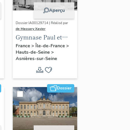
Aperçu
Dossier IA00129714 | Réalisé par
de Massary Xavier
Gymnase Paul et
René Colas
France
>
Île-de-France
>
Hauts-de-Seine
>
Asnières-sur-Seine
n
Dossier