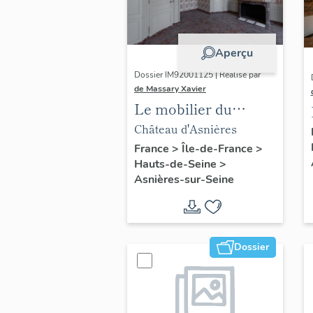
Aperçu
Dossier IM92001125 | Réalisé par
de Massary Xavier
Le mobilier du
château (liste
Château d'Asnières
supplémentaire)
France
>
Île-de-France
>
Hauts-de-Seine
>
Asnières-sur-Seine
Dossier