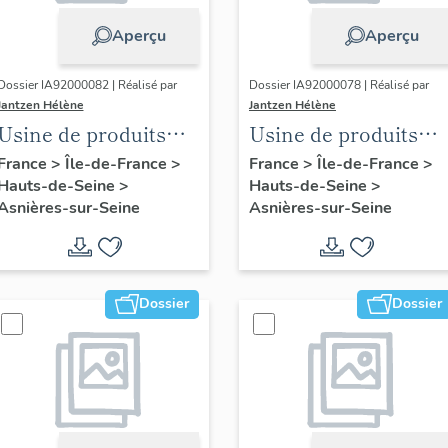
Aperçu
Aperçu
Dossier IA92000082 | Réalisé par
Dossier IA92000078 | Réalisé par
Jantzen Hélène
Jantzen Hélène
Usine de produits
Usine de produits
pharmaceutiques
chimiques
France
>
Île-de-France
>
France
>
Île-de-France
>
Hauts-de-Seine
>
Hauts-de-Seine
>
dite société
L'Oxilythe, puis
Asnières-sur-Seine
Asnières-sur-Seine
industrielle de
usine de
Thérapeutique
construction
Scientifique
automobile Ford,
Appliquée
puis Peugeot Citroë
Dossier
Dossier
SA