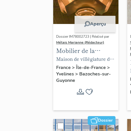
Aperçu
Dossier IM78002723 | Réalisé par
Métais Marianne (Rédacteur)
Mobilier de la
maison Louis Carré
Maison de villégiature dite
maison Louis Carré
France
>
Île-de-France
>
Yvelines
>
Bazoches-sur-
Guyonne
Dossier