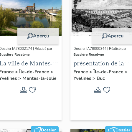
Aperçu
Aperçu
Dossier IA78002174 | Réalisé par
Dossier IA78000344 | Réalisé par
Bussière Roselyne
Bussière Roselyne
La ville de Mantes-la-
présentation de la
Jolie
commune de Buc
France
>
Île-de-France
>
France
>
Île-de-France
>
Yvelines
>
Mantes-la-Jolie
Yvelines
>
Buc
Dossier
Dossier