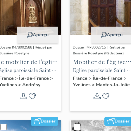
Aperçu
Aperçu
Dossier IM78002588 | Réalisé par
Dossier IM78002715 | Réalisé par
Bussière Roselyne
Bussière Roselyne (Rédacteur)
le mobilier de l'église
Mobilier de l'église
Saint-Germain-de-
Sainte-Anne de
église paroissiale Saint-
Eglise paroissiale Sainte-
Paris (liste
Gassicourt
Germain
Anne
France
>
Île-de-France
>
France
>
Île-de-France
>
Yvelines
>
Andrésy
Yvelines
>
Mantes-la-Jolie
supplémentaire)
Dossier
Dossier