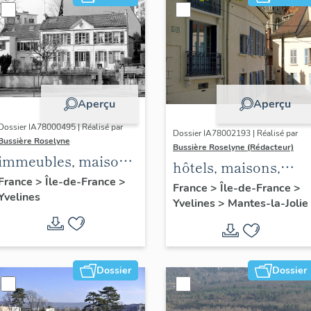
Aperçu
Aperçu
Dossier IA78000495 | Réalisé par
Dossier IA78002193 | Réalisé par
Bussière Roselyne
Bussière Roselyne (Rédacteur)
immeubles, maisons,
hôtels, maisons,
fermes
France
>
Île-de-France
>
immeubles
France
>
Île-de-France
>
Yvelines
Yvelines
>
Mantes-la-Jolie
Dossier
Dossier