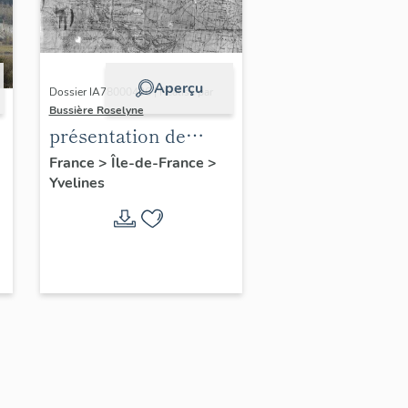
Aperçu
Dossier IA78000496 | Réalisé par
Bussière Roselyne
présentation de
l'étude du
France
>
Île-de-France
>
Yvelines
patrimoine de l'aire
d'étude Versailles
périphérie sud
-