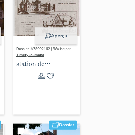
Aperçu
Dossier IA78002162 | Réalisé par
Timery Joumana
station de
villégiature
d'Elisabethville
Dossier