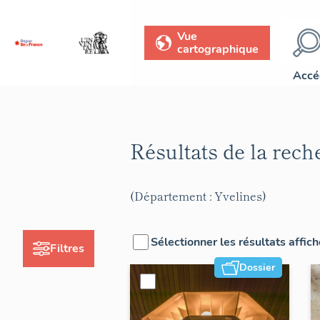
Vue
cartographique
Accé
Résultats de la rec
(Département : Yvelines)
Sélectionner les résultats affic
Filtres
Dossier