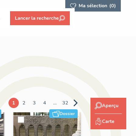
Ma sélection
(0)
s
Lancer la recherche
1
2
3
4
...
32
Aperçu
Dossier
Carte