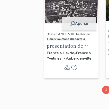
Aperçu
Dossier IA78002210 | Réalisé par
Timery Joumana (Rédacteur)
présentation de
l'étude
France
>
Île-de-France
>
Yvelines
>
Aubergenville
d'Elisabethville
1