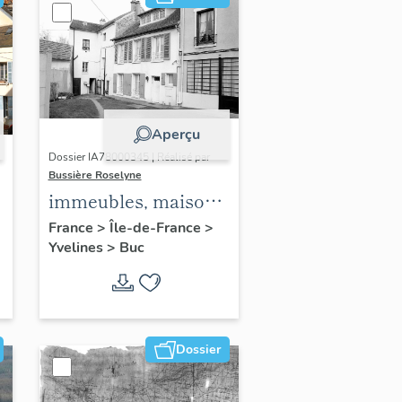
Aperçu
Dossier IA78000345 | Réalisé par
Bussière Roselyne
immeubles, maisons,
fermes
France
>
Île-de-France
>
Yvelines
>
Buc
Dossier