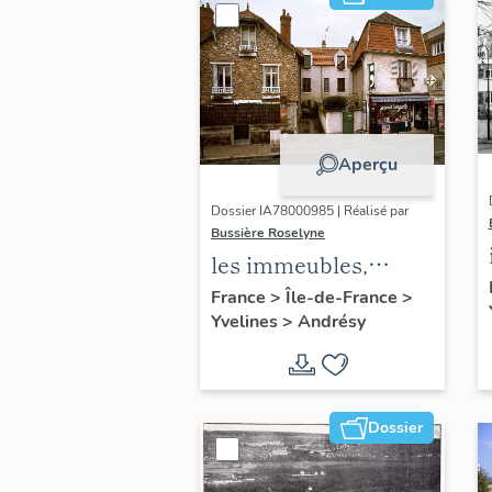
Aperçu
Dossier IA78000985 | Réalisé par
Bussière Roselyne
les immeubles,
maisons et fermes
France
>
Île-de-France
>
Yvelines
>
Andrésy
du canton d'Andrésy
Dossier