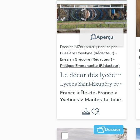
Aperçu
Dossier IM78002670 | Réalisé par
Bussière Roselyne (Rédacteur)
-
Enezian Grégoire (Rédacteur)
-
Philippe Emmanuelle (Rédacteur)
Le décor des lycées
de Mantes
Lycées Saint-Exupéry et
Jean Rostand
France
>
Île-de-France
>
Yvelines
>
Mantes-la-Jolie
Dossier