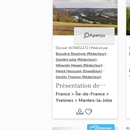
Aperçu
Dossier IA78002272 | Réalisé par
Bussière Roselyne (Rédacteur)
-
Gandini Julie (Rédacteur)
-
Mélandri Magali (Rédacteur)
-
Malek Houssam (Enquêteur)
-
Gentili Thomas (Rédacteur)
Présentation de
l'étude
France
>
Île-de-France
>
Yvelines
>
Mantes-la-Jolie
Dossier