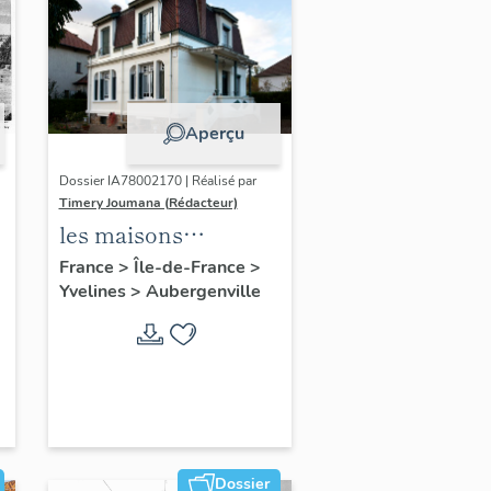
Aperçu
Dossier IA78002170 | Réalisé par
Timery Joumana (Rédacteur)
les maisons
d'Elisabethville
France
>
Île-de-France
>
Yvelines
>
Aubergenville
Dossier