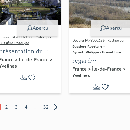
Aperçu
Aperçu
Dossier IA78002133 | Réalisé par
Dossier IA78002135 | Réalisé par
Bussière Roselyne
Bussière Roselyne
-
présentation du
Ayrault Philippe
-
Bréant Lise
diagnostic
regard
France
>
Île-de-France
>
Yvelines
patrimonial, urbain
photographique sur
France
>
Île-de-France
>
et paysager de Seine-
Yvelines
le territoire de Seine
Aval
Aval
2
3
4
...
32