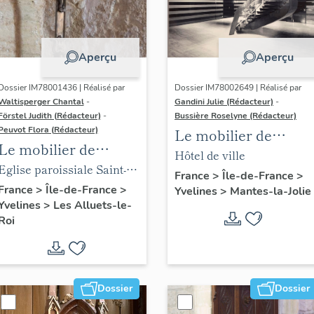
Aperçu
Aperçu
Dossier IM78001436 | Réalisé par
Dossier IM78002649 | Réalisé par
Waltisperger Chantal
-
Gandini Julie (Rédacteur)
-
Förstel Judith (Rédacteur)
-
Bussière Roselyne (Rédacteur)
Peuvot Flora (Rédacteur)
Le mobilier de
Le mobilier de
l'hôtel de ville
Hôtel de ville
l'église paroissiale
Eglise paroissiale Saint-
France
>
Île-de-France
>
Saint-Nicolas
Nicolas
France
>
Île-de-France
>
Yvelines
>
Mantes-la-Jolie
Yvelines
>
Les Alluets-le-
Roi
Dossier
Dossier