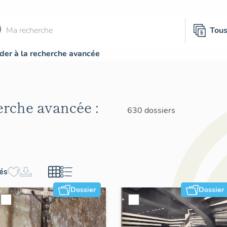
Tou
der à la recherche avancée
herche avancée :
630 dossiers
hés
Dossier
Dossier