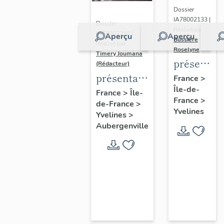
Dossier
IA78002133 |
Dossier
Réalisé par
IA78002210 |
Aperçu
Aperçu
Bussière
Réalisé par
Roselyne
Timery Joumana
présentat
(Rédacteur)
du
présentation
France
>
Île-de-
diagnostic
de l'étude
France
>
Île-
France
>
patrimonia
de-France
>
d'Elisabethville
Yvelines
Yvelines
>
urbain
Aubergenville
et
paysager
de
Seine-
Aval