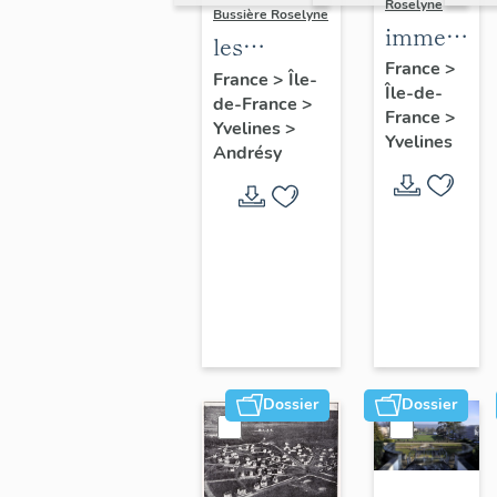
Roselyne
Bussière Roselyne
immeubles
les
maisons,
France
>
immeubles,
France
>
Île-
Île-de-
fermes
de-France
>
maisons et
France
>
Yvelines
>
fermes du
Yvelines
Andrésy
canton
d'Andrésy
Dossier
Dossier