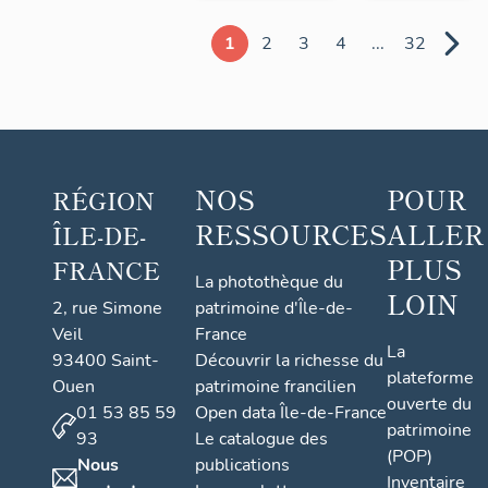
1
2
3
4
...
32
NOS
POUR
RÉGION
RESSOURCES
ALLER
ÎLE-DE-
PLUS
FRANCE
La photothèque du
LOIN
2, rue Simone
patrimoine d'Île-de-
Veil
France
La
93400 Saint-
Découvrir la richesse du
plateforme
Ouen
patrimoine francilien
ouverte du
01 53 85 59
Open data Île-de-France
patrimoine
93
Le catalogue des
(POP)
Nous
publications
Inventaire