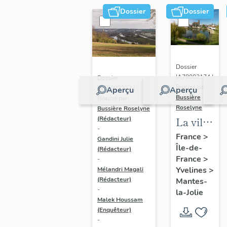
Dossier
Dossier
Dossier
IA78002174 |
Dossier
Réalisé par
IA78002272 |
Aperçu
Aperçu
Bussière
Réalisé par
Roselyne
Bussière Roselyne
La ville
(Rédacteur)
-
de
France
>
Gandini Julie
Île-de-
Mantes-
(Rédacteur)
France
>
-
la-Jolie
Yvelines
>
Mélandri Magali
(Rédacteur)
Mantes-
-
la-Jolie
Malek Houssam
(Enquêteur)
-