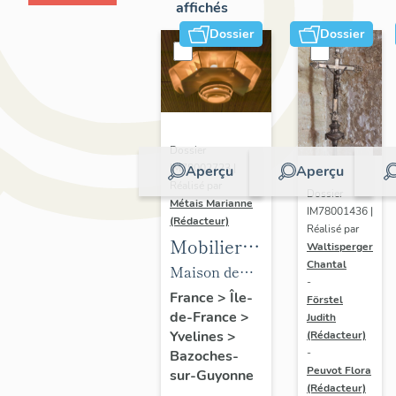
affichés
Dossier
Dossier
Dossier
IM78002723 |
Aperçu
Aperçu
Réalisé par
Dossier
Métais Marianne
IM78001436 |
(Rédacteur)
Réalisé par
Mobilier
Waltisperger
Chantal
de la
Maison de
-
maison
villégiature
France
>
Île-
Förstel
de-France
>
Louis
Judith
dite maison
Yvelines
>
(Rédacteur)
Carré
Louis Carré
-
Bazoches-
Peuvot Flora
sur-Guyonne
(Rédacteur)