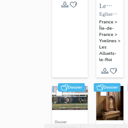
Le
mobilier
Eglise
de
paroissiale
France
>
Île-de-
l'église
Saint-
France
>
paroissial
Nicolas
Yvelines
>
Saint-
Les
Nicolas
Alluets-
le-Roi
Dossier
Dossier
Dossier
IM78002670 |