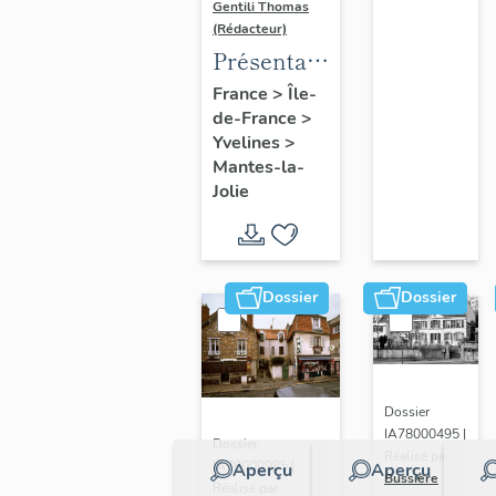
Gentili Thomas
(Rédacteur)
Présentation
de l'étude
France
>
Île-
de-France
>
Yvelines
>
Mantes-la-
Jolie
Dossier
Dossier
Dossier
IA78000495 |
Dossier
Réalisé par
IA78000985 |
Aperçu
Aperçu
Bussière
Réalisé par