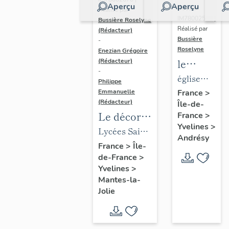
Aperçu
Aperçu
Dossier
Réalisé par
IM78002588 |
Bussière Roselyne
Réalisé par
(Rédacteur)
Bussière
-
Roselyne
Enezian Grégoire
le
(Rédacteur)
-
mobilier
église
Philippe
de
paroissiale
Emmanuelle
France
>
(Rédacteur)
Île-de-
l'église
Saint-
Le décor
France
>
Saint-
Germain
Yvelines
>
des lycées
Lycées Saint-
Germain-
Andrésy
de Mantes
Exupéry et
France
>
Île-
de-
de-France
>
Jean Rostand
Paris
Yvelines
>
(liste
Mantes-la-
supplémen
Jolie