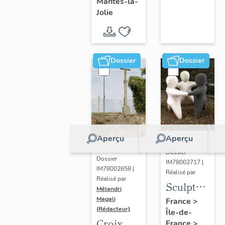
Mantes-la-
Jolie
Dossier
Dossier
Aperçu
Aperçu
Dossier
Dossier
IM78002717 |
IM78002658 |
Réalisé par
Réalisé par
Sculpture
Mélandri
: la
Magali
France
>
(Rédacteur)
Île-de-
Ronde
Croix
France
>