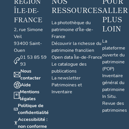
NOS
POUR
RÉGION
RESSOURCES
ALLER
ÎLE-DE-
PLUS
FRANCE
La photothèque du
LOIN
2, rue Simone
patrimoine d'Île-de-
Veil
France
La
93400 Saint-
Découvrir la richesse du
plateforme
Ouen
patrimoine francilien
ouverte du
01 53 85 59
Open data Île-de-France
patrimoine
93
Le catalogue des
(POP)
Nous
publications
Inventaire
contacter
La newsletter
général du
Aide
Patrimoines et
patrimoine
Mentions
Inventaire
In Situ.
légales
Revue des
Politique de
patrimoines
confidentialité
Accessibilité :
non conforme