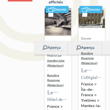
affichés
Dossier
Dossier
Dossier
IM78002671 |
Dossier
Aperçu
Aperçu
Réalisé par
IM78002649 |
Bussière
Réalisé par
Roselyne
Gandini Julie
(Rédacteur)
(Rédacteur)
Le
-
mobilier
Bussière
Collégiale
Roselyne
de la
Notre-
France
>
(Rédacteur)
Île-de-
collégiale
Dame
Le
France
>
mobilier
Hôtel de
Yvelines
>
de l'hôtel
ville
Mantes-la-
France
>