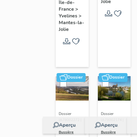
Jolie
Île-de-
de ville
France
>
Yvelines
>
Mantes-la-
Jolie
Dossier
Dossier
Dossier
Dossier
IA78002272 |
IA78002174 |
Aperçu
Aperçu
Réalisé par
Réalisé par
Bussière
Bussière