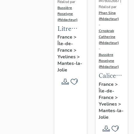
IM78002687 |
Réalisé par
Réalisé par
Bussière
Phan Sina
Roselyne
(Rédacteur)
(Rédacteur)
-
Litre
Crnokrak
funéraire
France
>
Catherine
(Rédacteur)
Île-de-
du
-
France
>
prince
Bussière
Yvelines
>
de Conti
Roselyne
Mantes-la-
(Rédacteur)
Jolie
Calice
n°2 et sa
France
>
Île-de-
patène
France
>
Yvelines
>
Mantes-la-
Jolie