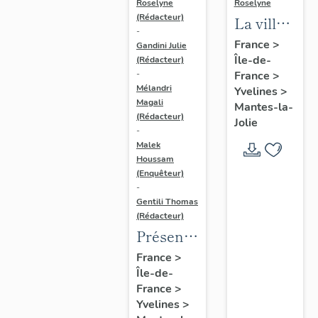
Roselyne
Roselyne
(Rédacteur)
La ville
-
de
France
>
Gandini Julie
Île-de-
Mantes-
(Rédacteur)
France
>
-
la-Jolie
Mélandri
Yvelines
>
Magali
Mantes-la-
(Rédacteur)
Jolie
-
Malek
Houssam
(Enquêteur)
-
Gentili Thomas
(Rédacteur)
Présentation
de
France
>
Île-de-
l'étude
France
>
Yvelines
>