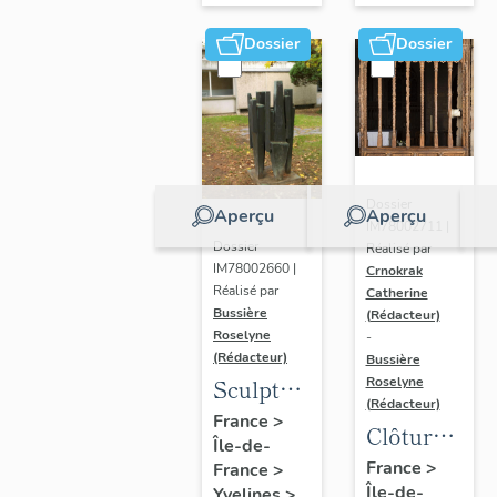
Dossier
Dossier
Dossier
Aperçu
Aperçu
IM78002711 |
Dossier
Réalisé par
IM78002660 |
Crnokrak
Réalisé par
Catherine
Bussière
(Rédacteur)
Roselyne
-
(Rédacteur)
Bussière
Sculpture
Roselyne
(Rédacteur)
: la
France
>
Clôture
Île-de-
Ronde
de
France
>
France
>
Île-de-
Yvelines
>