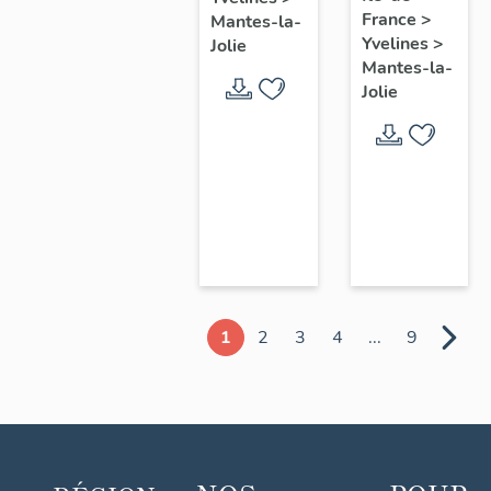
chœur
France
>
Mantes-la-
Yvelines
>
Jolie
Mantes-la-
Jolie
1
2
3
4
...
9