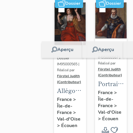
Dossier
Dossier
Aperçu
Aperçu
Dossier
IM95000567 |
Dossier
Réalisé par
IM95000565 |
Förstel Judith
Réalisé par
(Contributeur)
Förstel Judith
Portrait
(Contributeur)
Allégories
du roi
France
>
du
Île-de-
Henri IV
France
>
France
>
Île-de-
Toucher
Val-d'Oise
France
>
et de la
>
Écouen
Val-d'Oise
Vue.
>
Écouen