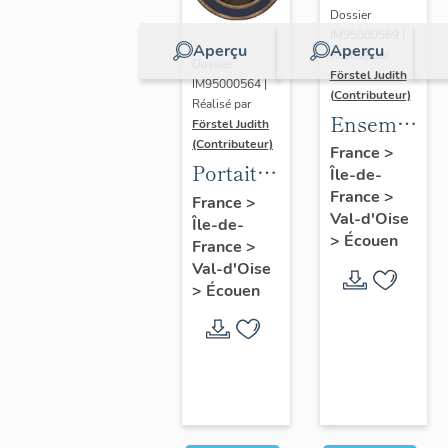
Dossier
IM95000569 |
Aperçu
Aperçu
Réalisé par
Dossier
Förstel Judith
IM95000564 |
(Contributeur)
Réalisé par
Ensemble
Förstel Judith
(Contributeur)
des
France
>
Portait
Île-de-
verrières
d'homme
France
>
France
>
du
Val-d'Oise
Île-de-
en
XVIIIe
>
Écouen
France
>
médaillon
siècle
Val-d'Oise
ovale.
>
Écouen