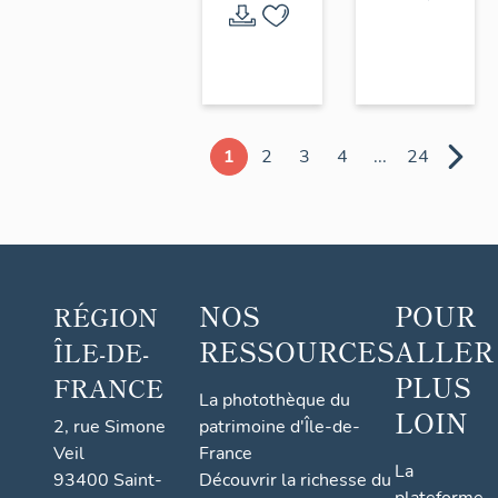
1
2
3
4
...
24
NOS
POUR
RÉGION
RESSOURCES
ALLER
ÎLE-DE-
PLUS
FRANCE
La photothèque du
LOIN
2, rue Simone
patrimoine d'Île-de-
Veil
France
La
93400 Saint-
Découvrir la richesse du