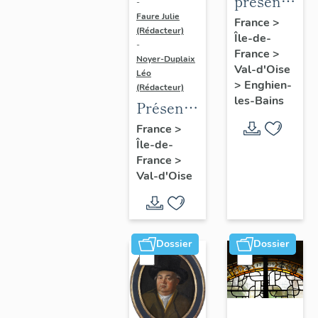
présentatio
-
Faure Julie
de
France
>
(Rédacteur)
Île-de-
l'étude
-
France
>
du
Noyer-Duplaix
Val-d'Oise
Léo
patrimoine
>
Enghien-
(Rédacteur)
d'Enghien-
les-Bains
Présentation
Les-
de
France
>
Bains
Île-de-
l'étude
France
>
du
Val-d'Oise
patrimoine
de
l'agglomération
de
Dossier
Dossier
Cergy-
Pontoise