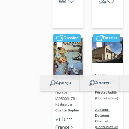
Dossier
Dossier
Dossier
IA95000425 |
Aperçu
Aperçu
Réalisé par
Förstel Judith
Dossier
(Contributeur)
IA95000178 |
-
Réalisé par
Ausseur-
Cueille Sophie
Dolléans
ville
Chantal
thermale
France
>
(Contributeur)