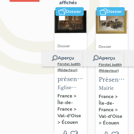
affichés
Dossier
Dossier
Dossier
Dossier
IM95000537 |
IM95000568 |
Aperçu
Aperçu
Réalisé par
Réalisé par
Förstel Judith
Förstel Judith
(Rédacteur)
(Rédacteur)
présentation
Présentatio
du
du
Eglise
Mairie
mobilier
mobilier
Saint-
France
>
France
>
Île-de-
de
Île-de-
de la
Acceul
France
>
France
>
l'église
mairie
Val-d'Oise
Val-d'Oise
d'Ecouen
d'Ecouen
>
Écouen
>
Écouen