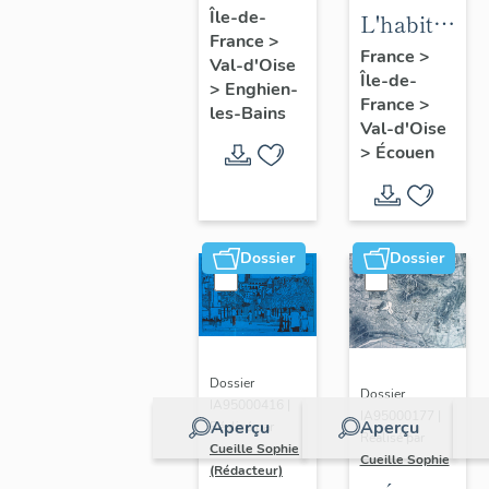
Île-de-
d'Enghien-
L'habitat
France
>
les-Bains
d'Ecouen
France
>
Val-d'Oise
Île-de-
>
Enghien-
France
>
les-Bains
Val-d'Oise
>
Écouen
Dossier
Dossier
Dossier
Dossier
IA95000416 |
IA95000177 |
Aperçu
Aperçu
Réalisé par
Réalisé par
Cueille Sophie
Cueille Sophie
(Rédacteur)