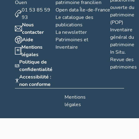
plateforme
Ouen
patrimoine francilien
ouverte du
01 53 85 59
Open data Île-de-France
patrimoine
93
Le catalogue des
(POP)
Nous
publications
Inventaire
contacter
La newsletter
général du
Aide
Patrimoines et
patrimoine
Mentions
Inventaire
In Situ.
légales
Revue des
Politique de
patrimoines
confidentialité
Accessibilité :
non conforme
Mentions
légales