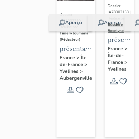
Dossier
IA78002133 |
Dossier
Réalisé par
IA78002210 |
Aperçu
Aperçu
Bussière
Réalisé par
Roselyne
Timery Joumana
présentat
(Rédacteur)
du
présentation
France
>
Île-de-
diagnostic
de l'étude
France
>
Île-
France
>
patrimonia
de-France
>
d'Elisabethville
Yvelines
Yvelines
>
urbain
Aubergenville
et
paysager
de
Seine-
Aval