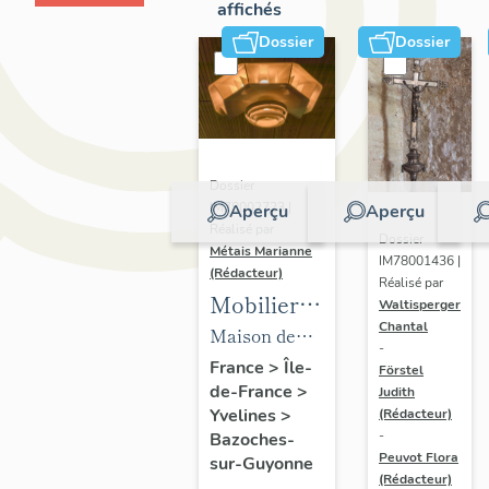
affichés
Dossier
Dossier
Dossier
IM78002723 |
Aperçu
Aperçu
Réalisé par
Dossier
Métais Marianne
IM78001436 |
(Rédacteur)
Réalisé par
Mobilier
Waltisperger
Chantal
de la
Maison de
-
maison
villégiature
France
>
Île-
Förstel
de-France
>
Louis
Judith
dite maison
Yvelines
>
(Rédacteur)
Carré
Louis Carré
-
Bazoches-
Peuvot Flora
sur-Guyonne
(Rédacteur)