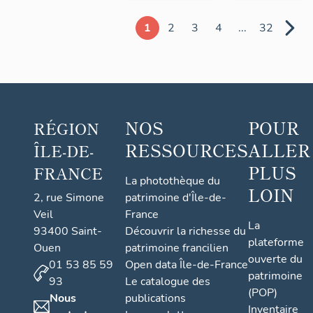
1
2
3
4
...
32
NOS
POUR
RÉGION
RESSOURCES
ALLER
ÎLE-DE-
PLUS
FRANCE
La photothèque du
LOIN
2, rue Simone
patrimoine d'Île-de-
Veil
France
La
93400 Saint-
Découvrir la richesse du
plateforme
Ouen
patrimoine francilien
ouverte du
01 53 85 59
Open data Île-de-France
patrimoine
93
Le catalogue des
(POP)
Nous
publications
Inventaire