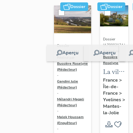
Dossier
Dossier
Dossier
IA78002174 |
Dossier
Réalisé par
IA78002272 |
Aperçu
Aperçu
Bussière
Réalisé par
Roselyne
Bussière Roselyne
La ville
(Rédacteur)
-
de
France
>
Gandini Julie
Île-de-
Mantes-
(Rédacteur)
France
>
-
la-Jolie
Yvelines
>
Mélandri Magali
(Rédacteur)
Mantes-
-
la-Jolie
Malek Houssam
(Enquêteur)
-