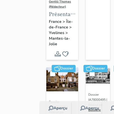
Gentili Thomas
(Rédacteur)
Présentation
de l'étude
France
>
Île-
de-France
>
Yvelines
>
Mantes-la-
Jolie
Dossier
Dossier
Dossier
IA78000495 |
Dossier
Réalisé par
IA78000985 |
Aperçu
Aperçu
Bussière
Réalisé par