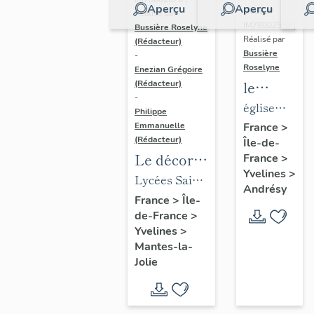
Aperçu
Aperçu
Dossier
Réalisé par
IM78002588 |
Bussière Roselyne
Réalisé par
(Rédacteur)
Bussière
-
Roselyne
Enezian Grégoire
le
(Rédacteur)
-
mobilier
église
Philippe
de
paroissiale
Emmanuelle
France
>
(Rédacteur)
Île-de-
l'église
Saint-
Le décor
France
>
Saint-
Germain
Yvelines
>
des lycées
Lycées Saint-
Germain-
Andrésy
de Mantes
Exupéry et
France
>
Île-
de-
de-France
>
Jean Rostand
Paris
Yvelines
>
(liste
Mantes-la-
supplémen
Jolie