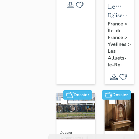
Le
mobilier
Eglise
de
paroissiale
France
>
Île-de-
l'église
Saint-
France
>
paroissial
Nicolas
Yvelines
>
Saint-
Les
Nicolas
Alluets-
le-Roi
Dossier
Dossier
Dossier
IM78002670 |