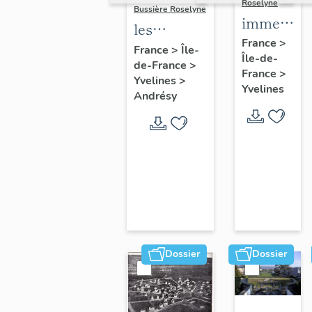
Roselyne
Bussière Roselyne
immeubles
les
maisons,
France
>
immeubles,
France
>
Île-
Île-de-
fermes
de-France
>
maisons et
France
>
Yvelines
>
fermes du
Yvelines
Andrésy
canton
d'Andrésy
Dossier
Dossier