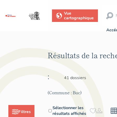
Vue
cartographique
Accéd
Résultats de la rec
:
41 dossiers
(Commune : Buc)
Sélectionner les
Filtres
résultats affichés