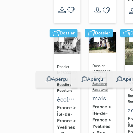
Dossier
Dossier
D
Dossier
Dossier
IA78000474
IA78000453
Dos
| Réalisé par
Aperçu
Aperçu
Aper
| Réalisé par
IA
Bussière
Bussière
| R
Roselyne
Roselyne
Bu
maison
école
Ro
dite
primaire
France
>
France
>
a
Île-de-
villa
Île-de-
de
di
Fr
France
>
France
>
Saint
filles,
Îl
A
Yvelines
Yvelines
Marie
actuellement
Fr