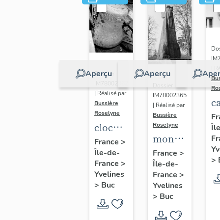
Dos
IM
| R
Aperçu
Aperçu
Aper
Dossier
Bu
IM78002362
Dossier
Ro
| Réalisé par
IM78002365
c
Bussière
| Réalisé par
s
Roselyne
Bussière
Fr
cloche
Roselyne
Îl
monument
Fr
dite
France
>
Yv
funéraire
Île-de-
Louise
France
>
>
France
>
Île-de-
de
Auguste
Yvelines
France
>
Jean
Adélaïde
>
Buc
Yvelines
Casale
>
Buc