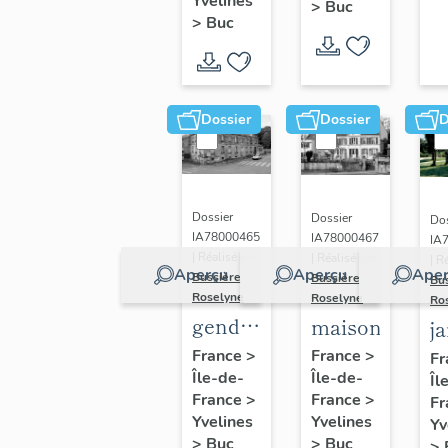
(n°1)
Yvelines
>
Buc
(n°2)
>
Buc
Dossier
Dossier
D
Dossier
Dossier
Dos
IA78000465
IA78000467
IA
| Réalisé par
| Réalisé par
| R
Aperçu
Aperçu
Aper
Bussière
Bussière
Bu
Roselyne
Roselyne
Ro
gendarmerie,
maison
j
actuellement
France
>
France
>
Fr
Île-de-
immeuble
Île-de-
Îl
France
>
France
>
Fr
Yvelines
Yvelines
Yv
>
Buc
>
Buc
>