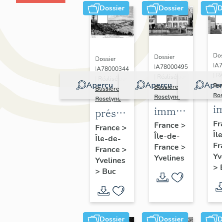
Dossier
Dossier
D
Dos
Dossier
Dossier
IA
IA78000495
IA78000344
| R
| Réalisé par
| Réalisé par
Aperçu
Aperçu
Aper
Bu
Bussière
Bussière
Ro
Roselyne
Roselyne
i
immeubles,
présentation
m
maisons,
Fr
de la
France
>
France
>
Îl
f
Île-de-
fermes
Île-de-
commune
Fr
France
>
France
>
de Buc
Yv
Yvelines
Yvelines
>
>
Buc
Dossier
Dossier
D