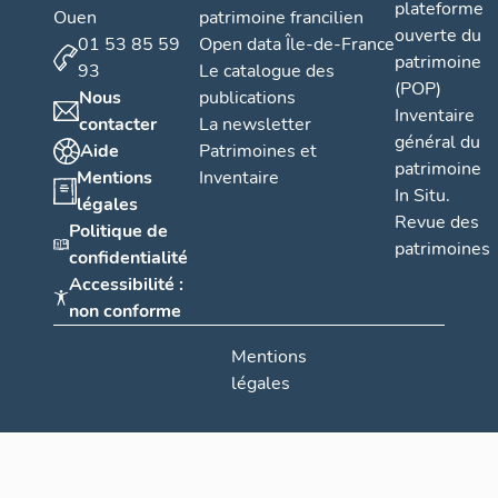
plateforme
Ouen
patrimoine francilien
ouverte du
01 53 85 59
Open data Île-de-France
patrimoine
93
Le catalogue des
(POP)
Nous
publications
Inventaire
contacter
La newsletter
général du
Aide
Patrimoines et
patrimoine
Mentions
Inventaire
In Situ.
légales
Revue des
Politique de
patrimoines
confidentialité
Accessibilité :
non conforme
Mentions
légales