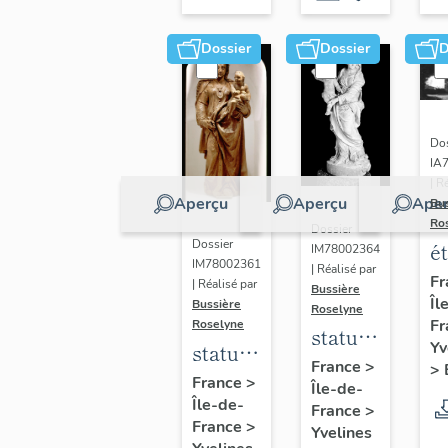
Dossier
Dossier
D
Dos
IA
| R
Aperçu
Aperçu
Aper
Bu
Ro
Dossier
Dossier
é
IM78002364
IM78002361
| Réalisé par
a
Fr
| Réalisé par
Bussière
Îl
di
Bussière
Roselyne
Fr
Roselyne
a
statue :
Yv
statue :
L
Vierge
France
>
>
Vierge
France
>
B
Île-de-
à
Île-de-
à
France
>
l'Enfant
France
>
Yvelines
l'Enfant