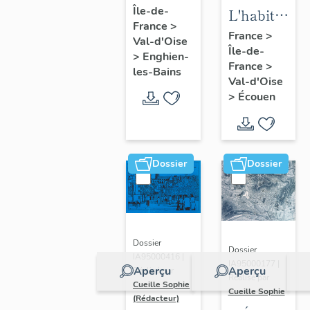
Île-de-
d'Enghien-
L'habitat
France
>
les-Bains
d'Ecouen
France
>
Val-d'Oise
Île-de-
>
Enghien-
France
>
les-Bains
Val-d'Oise
>
Écouen
Dossier
Dossier
Dossier
Dossier
IA95000416 |
IA95000177 |
Aperçu
Aperçu
Réalisé par
Réalisé par
Cueille Sophie
Cueille Sophie
(Rédacteur)