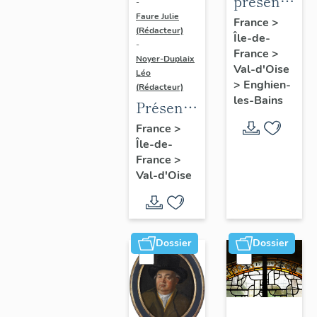
présentatio
-
Faure Julie
de
France
>
(Rédacteur)
Île-de-
l'étude
-
France
>
du
Noyer-Duplaix
Val-d'Oise
Léo
patrimoine
>
Enghien-
(Rédacteur)
d'Enghien-
les-Bains
Présentation
Les-
de
France
>
Bains
Île-de-
l'étude
France
>
du
Val-d'Oise
patrimoine
de
l'agglomération
de
Dossier
Dossier
Cergy-
Pontoise