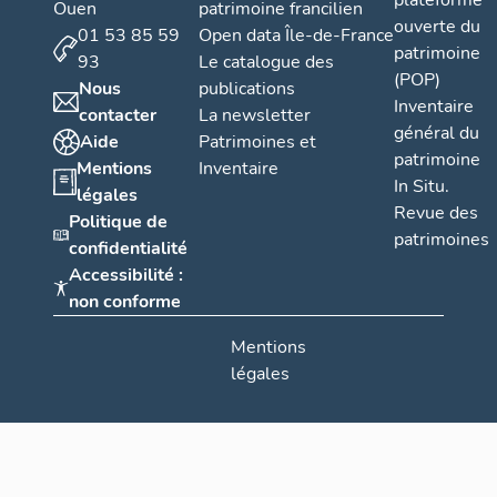
plateforme
Ouen
patrimoine francilien
ouverte du
01 53 85 59
Open data Île-de-France
patrimoine
93
Le catalogue des
(POP)
Nous
publications
Inventaire
contacter
La newsletter
général du
Aide
Patrimoines et
patrimoine
Mentions
Inventaire
In Situ.
légales
Revue des
Politique de
patrimoines
confidentialité
Accessibilité :
non conforme
Mentions
légales