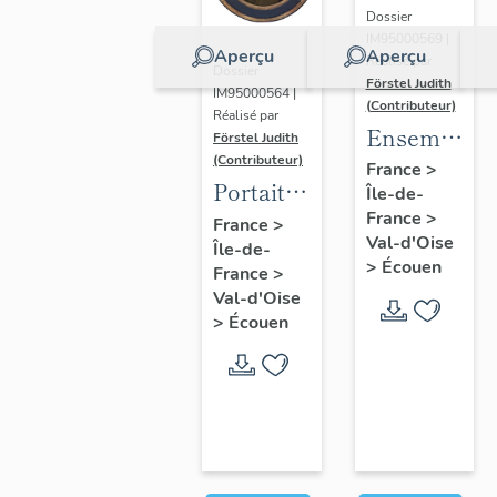
Dossier
IM95000569 |
Aperçu
Aperçu
Réalisé par
Dossier
Förstel Judith
IM95000564 |
(Contributeur)
Réalisé par
Ensemble
Förstel Judith
(Contributeur)
des
France
>
Portait
Île-de-
verrières
d'homme
France
>
France
>
du
Val-d'Oise
Île-de-
en
XVIIIe
>
Écouen
France
>
médaillon
siècle
Val-d'Oise
ovale.
>
Écouen