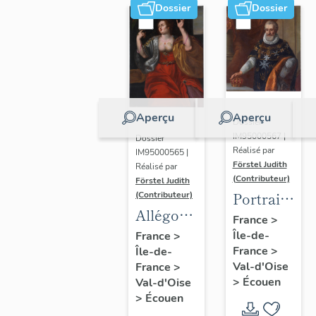
Dossier
Dossier
Aperçu
Aperçu
Dossier
IM95000567 |
Dossier
Réalisé par
IM95000565 |
Förstel Judith
Réalisé par
(Contributeur)
Förstel Judith
Portrait
(Contributeur)
Allégories
du roi
France
>
du
Île-de-
Henri IV
France
>
France
>
Île-de-
Toucher
Val-d'Oise
France
>
et de la
>
Écouen
Val-d'Oise
Vue.
>
Écouen