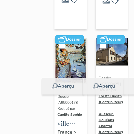
Dossier
Dossier
Dossier
IA95000425 |
Aperçu
Aperçu
Réalisé par
Förstel Judith
Dossier
(Contributeur)
IA95000178 |
-
Réalisé par
Ausseur-
Cueille Sophie
Dolléans
ville
Chantal
thermale
France
>
(Contributeur)