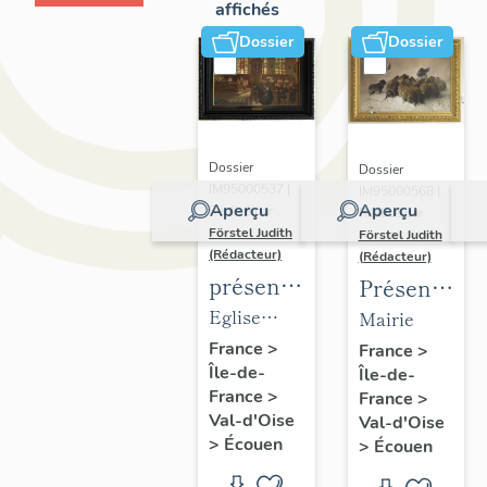
affichés
Dossier
Dossier
Dossier
Dossier
IM95000537 |
IM95000568 |
Aperçu
Aperçu
Réalisé par
Réalisé par
Förstel Judith
Förstel Judith
(Rédacteur)
(Rédacteur)
présentation
Présentatio
du
du
Eglise
Mairie
mobilier
mobilier
Saint-
France
>
France
>
Île-de-
de
Île-de-
de la
Acceul
France
>
France
>
l'église
mairie
Val-d'Oise
Val-d'Oise
d'Ecouen
d'Ecouen
>
Écouen
>
Écouen