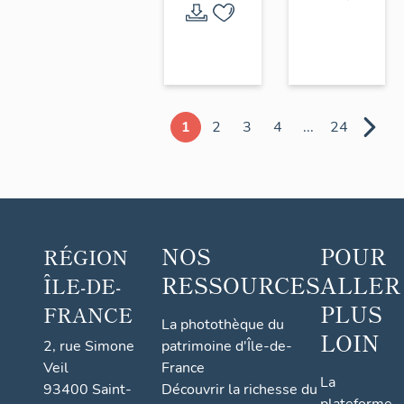
1
2
3
4
...
24
NOS
POUR
RÉGION
RESSOURCES
ALLER
ÎLE-DE-
PLUS
FRANCE
La photothèque du
LOIN
2, rue Simone
patrimoine d'Île-de-
Veil
France
La
93400 Saint-
Découvrir la richesse du