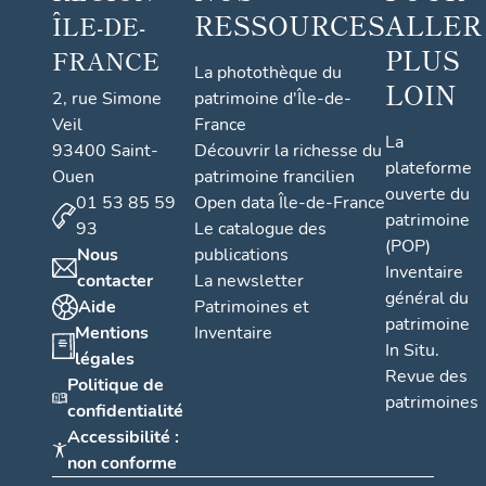
RESSOURCES
ALLER
ÎLE-DE-
PLUS
FRANCE
La photothèque du
LOIN
2, rue Simone
patrimoine d'Île-de-
Veil
France
La
93400 Saint-
Découvrir la richesse du
plateforme
Ouen
patrimoine francilien
ouverte du
01 53 85 59
Open data Île-de-France
patrimoine
93
Le catalogue des
(POP)
Nous
publications
Inventaire
contacter
La newsletter
général du
Aide
Patrimoines et
patrimoine
Mentions
Inventaire
In Situ.
légales
Revue des
Politique de
patrimoines
confidentialité
Accessibilité :
non conforme