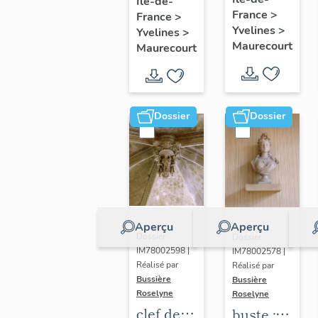
glorieux
Île-de-
procession
France
>
France
>
:
Yvelines
>
Yvelines
>
Immaculée
Maurecourt
Maurecourt
Conception
Dossier
Dossier
Aperçu
Aperçu
Dossier
Dossier
IM78002598 |
IM78002578 |
Réalisé par
Réalisé par
Bussière
Bussière
Roselyne
Roselyne
clef de
buste :