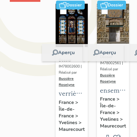
Dossier
Dossier
Aperçu
Aperçu
Dossier
Dossier
IM78002561 |
IM78002600 |
Réalisé par
Réalisé par
Bussière
Bussière
Roselyne
Roselyne
ensemble
verrières
de 2
France
>
(7)
France
>
Île-de-
plaques
Île-de-
France
>
commémorat
France
>
Yvelines
>
Yvelines
>
des
Maurecourt
Maurecourt
instituteurs