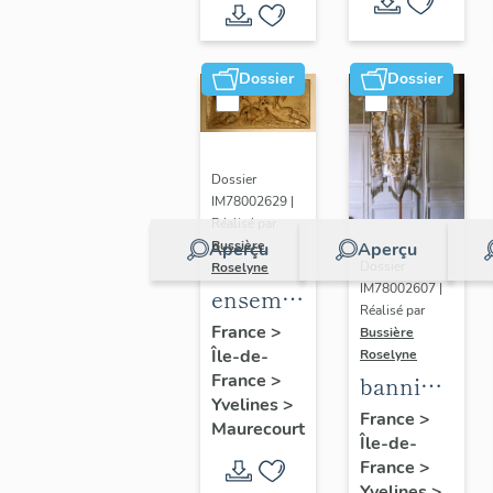
de Seine
et Oise
Dossier
Dossier
Dossier
IM78002629 |
Réalisé par
Bussière
Aperçu
Aperçu
Dossier
Roselyne
IM78002607 |
ensemble
Réalisé par
de 2
France
>
Bussière
Île-de-
reliefs
Roselyne
France
>
bannière
Yvelines
>
de
France
>
Maurecourt
Île-de-
procession
France
>
: Jeanne
Yvelines
>