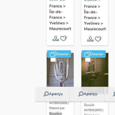
voûte
Marianne
France
>
France
>
Île-de-
pendante
Île-de-
France
>
France
>
: Vierge
Yvelines
>
Yvelines
>
à
Maurecourt
Maurecourt
l'Enfant
Dossier
Dossier
Aperçu
Aperçu
Dossier
IM78002608 |
Dossier
Réalisé par
IM78002605 |
Bussière