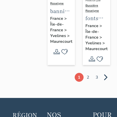
Réalisé par
Roselyne
Bussière
bannière
Roselyne
fonts
de
France
>
Île-de-
baptismaux
procession
France
>
France
>
Île-de-
n°1
de la
Yvelines
>
France
>
congrégation
Maurecourt
Yvelines
>
des
Maurecourt
Enfants
de Marie
1
2
3
NOS
POUR
RÉGION