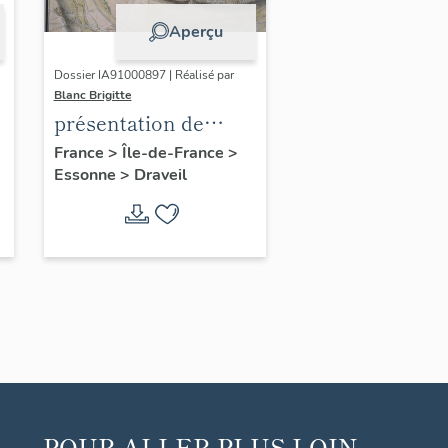
Aperçu
Dossier IA91000897 | Réalisé par
Blanc Brigitte
présentation de
l'étude du
France
>
Île-de-France
>
Essonne
>
Draveil
patrimoine de
Draveil
POUR ALLER PLUS LOIN