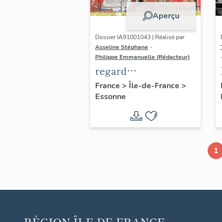
Aperçu
Dossier IA91001043 | Réalisé par
Asseline Stéphane
-
Philippe Emmanuelle (Rédacteur)
regard
photographique sur
France
>
Île-de-France
>
Essonne
les paysages de
l'OIN de Paris-Saclay
1
RÉGION
ÎLE-DE-FRANCE