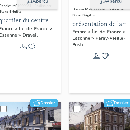
Aperçu
Aperçu
Dossier IA91000861 | Réalisé par
Dossier IA91000589 | Réalisé par
Blanc Brigitte
Blanc Brigitte
quartier du centre
présentation de la
France
>
Île-de-France
>
commune de Paray-
France
>
Île-de-France
>
Essonne
>
Draveil
Essonne
>
Paray-Vieille-
Vieille-Poste
Poste
Dossier
Dossier