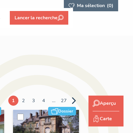
Ma sélection
(0)
s
Lancer la recherche
1
2
3
4
...
27
Aperçu
Dossier
Carte