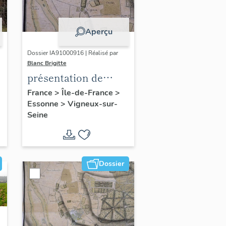
Aperçu
Dossier IA91000916 | Réalisé par
Blanc Brigitte
présentation de
l'étude du
France
>
Île-de-France
>
Essonne
>
Vigneux-sur-
patrimoine de
Seine
Vigneux-sur-Seine
Dossier