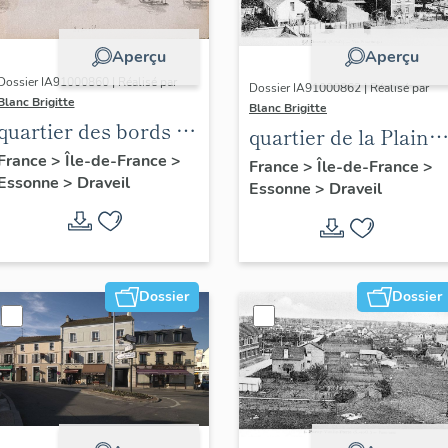
Aperçu
Aperçu
Dossier IA91000860 | Réalisé par
Dossier IA91000862 | Réalisé par
Blanc Brigitte
Blanc Brigitte
quartier des bords de
quartier de la Plaine
Seine
France
>
Île-de-France
>
des Sables
France
>
Île-de-France
>
Essonne
>
Draveil
Essonne
>
Draveil
Dossier
Dossier