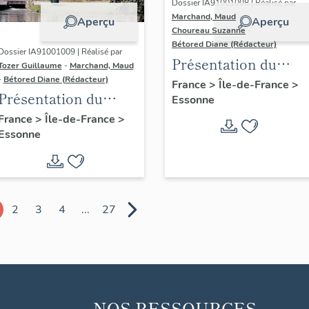
Dossier IA91001008 | Réalisé par
Marchand, Maud
-
Aperçu
Aperçu
Choureau Suzanne
-
Bétored Diane (Rédacteur)
Dossier IA91001009 | Réalisé par
Présentation du
Tozer Guillaume
-
Marchand, Maud
diagnostic
-
Bétored Diane (Rédacteur)
France
>
Île-de-France
>
Présentation du
Essonne
patrimonial du
diagnostic
Centre-Essonne
France
>
Île-de-France
>
Essonne
patrimonial du
(cantons de
Centre-Essonne
Dourdan, Saint-
(cantons de
Chéron)
Brétigny-sur-Orge,
2
3
4
...
27
Etréchy, Mennecy)
NOS RESSOURCES