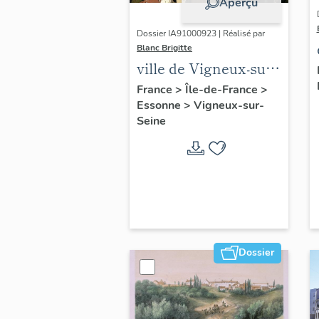
Aperçu
Dossier IA91000923 | Réalisé par
Blanc Brigitte
ville de Vigneux-sur-
Seine
France
>
Île-de-France
>
Essonne
>
Vigneux-sur-
Seine
Dossier