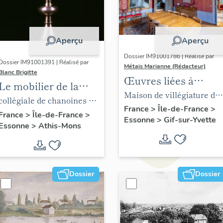
Aperçu
Aperçu
Dossier IM91001786 | Réalisé par
Dossier IM91001391 | Réalisé par
Métais Marianne (Rédacteur)
Blanc Brigitte
Œuvres liées à
Le mobilier de la
Juliette Adam
Maison de villégiature dit
collégiale de
collégiale de chanoines de
château de l'Ermitage
France
>
Île-de-France
>
chanoines de la
la congrégation de Saint-
France
>
Île-de-France
>
Essonne
>
Gif-sur-Yvette
Essonne
>
Athis-Mons
congrégation de
Victor, église paroissiale
Saint-Victor, église
Saint-Denis
paroissiale Saint-
Denis
Dossier
Dossier