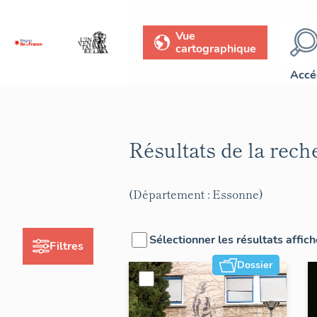
Vue
cartographique
Accé
Résultats de la rec
(Département : Essonne)
Sélectionner les résultats affic
Filtres
Dossier