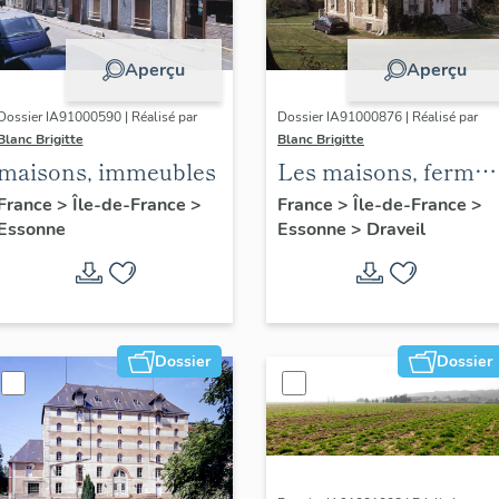
Aperçu
Aperçu
Dossier IA91000590 | Réalisé par
Dossier IA91000876 | Réalisé par
Blanc Brigitte
Blanc Brigitte
maisons, immeubles
Les maisons, fermes
et immeubles de
France
>
Île-de-France
>
France
>
Île-de-France
>
Essonne
Essonne
>
Draveil
Draveil
Dossier
Dossier