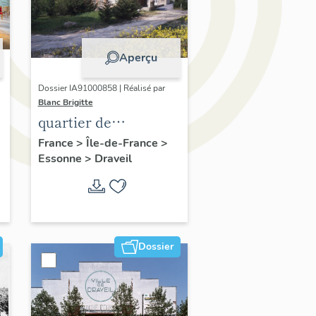
Aperçu
Dossier IA91000858 | Réalisé par
Blanc Brigitte
quartier de
e
Champrosay
France
>
Île-de-France
>
Essonne
>
Draveil
Dossier