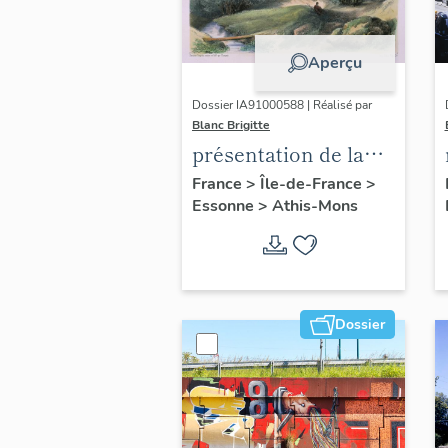
Aperçu
Dossier IA91000588 | Réalisé par
Blanc Brigitte
présentation de la
commune d'Athis-
France
>
Île-de-France
>
Essonne
>
Athis-Mons
Mons
Dossier