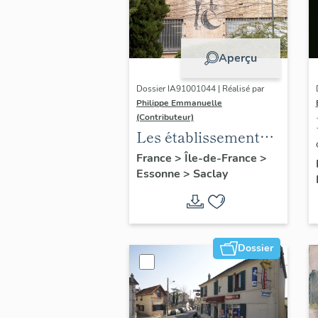
Aperçu
Dossier IA91001044 | Réalisé par
Philippe Emmanuelle
(Contributeur)
Les établissements
scientifiques et
France
>
Île-de-France
>
Essonne
>
Saclay
universitaires du
plateau de Saclay
Dossier