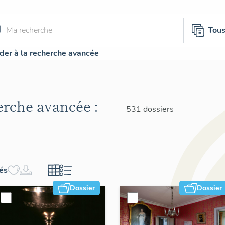
Tou
der à la recherche avancée
herche avancée :
531 dossiers
hés
Dossier
Dossier