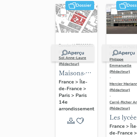
Dossier
Doss
Dossier IA75000261
Dossier IA7500
| Réalisé par
Aperçu
Aperçu
| Réalisé par
Sol Anne-Laure
Philippe
(Rédacteur)
Emmanuelle
Maisons-
(Rédacteur)
-
immeubles
France
>
Île-
Mercier Marian
de-France
>
(Rédacteur)
Paris
>
Paris
-
14e
Carré-Richer An
arrondissement
(Rédacteur)
Les lycée
parisiens
France
>
Île
de-France
>
Jean-Cla