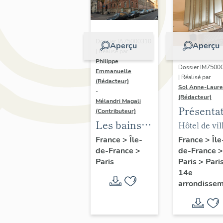
Dossier IA75000310
Aperçu
Aperçu
| Réalisé par
Philippe
Dossier IM7500
Emmanuelle
| Réalisé par
(Rédacteur)
Sol Anne-Laure
-
(Rédacteur)
Mélandri Magali
Présenta
(Contributeur)
du mobili
Les bains
Hôtel de vil
de la mai
douches
annexe
France
>
Île
France
>
Île-
de-France
>
de-France
>
annexe
municipaux
Paris
>
Pari
Paris
de la ville
14e
de Paris
arrondisse