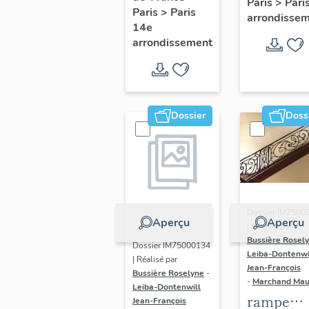
Paris
>
Pari
l' hôtel d
Paris
>
Paris
Adolescents
arrondisse
Sandrevil
14e
arrondissement
(non étud
Dossier
Doss
Dossier IM7500
Aperçu
Aperçu
| Réalisé par
Bussière Rosel
Dossier IM75000134
Leiba-Dontenwi
| Réalisé par
Jean-François
Bussière Roselyne
-
-
Marchand Ma
Leiba-Dontenwill
rampe
Jean-François