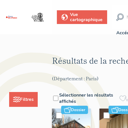
Vue
cartographique
Accéd
Résultats de la rec
(Département : Paris)
Sélectionner les résultats
Filtres
affichés
Dossier
Doss