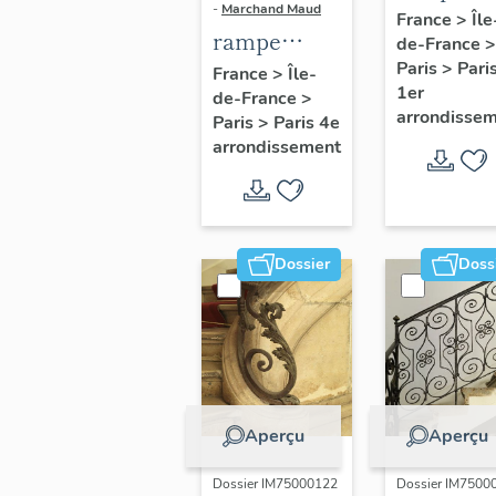
-
Marchand Maud
d'appui,
France
>
Île
rampe
de-France
>
escalier 
d'appui,
Paris
>
Pari
France
>
Île-
la maison
1er
de-France
>
escalier de
porte
arrondisse
Paris
>
Paris 4e
la maison à
cochère
arrondissement
porte
(non étud
cochère
dite hôtel
Charpentier
Dossier
Doss
(non étudié)
Aperçu
Aperçu
Dossier IM75000122
Dossier IM7500