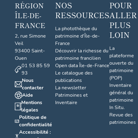
NOS
POUR
RÉGION
RESSOURCES
ALLER
ÎLE-DE-
PLUS
FRANCE
La photothèque du
LOIN
2, rue Simone
patrimoine d'Île-de-
Veil
France
La
93400 Saint-
Découvrir la richesse du
plateforme
Ouen
patrimoine francilien
ouverte du
01 53 85 59
Open data Île-de-France
patrimoine
93
Le catalogue des
(POP)
Nous
publications
Inventaire
contacter
La newsletter
général du
Aide
Patrimoines et
patrimoine
Mentions
Inventaire
In Situ.
légales
Revue des
Politique de
patrimoines
confidentialité
Accessibilité :