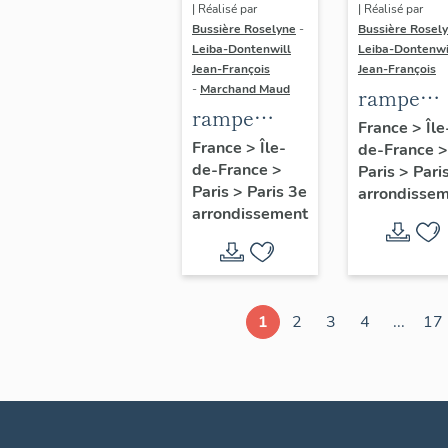
| Réalisé par
| Réalisé par
Bussière Roselyne
-
Bussière Rosel
Leiba-Dontenwill
Leiba-Dontenwi
Jean-François
Jean-François
-
Marchand Maud
rampe
rampe
d'appui,
France
>
Île
d'appui,
France
>
Île-
de-France
>
escalier 
de-France
>
escalier de
Paris
>
Pari
la maison
Paris
>
Paris 3e
arrondisse
la maison à
porte
arrondissement
porte
cochère
cochère
dite hôtel
(non étudié)
de Bence
(non étud
1
2
3
4
...
17