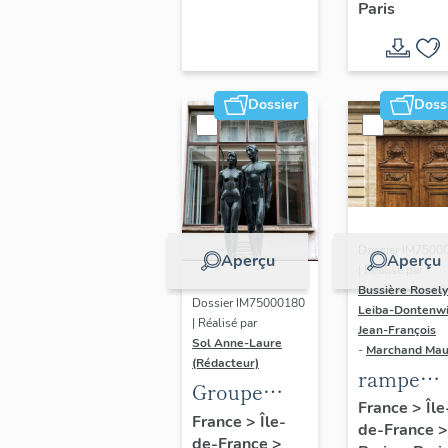
Paris
Dondel e
Roger
Dhuit
Dossier
Doss
Dossier IM7500
Aperçu
Aperçu
| Réalisé par
Bussière Rosel
Dossier IM75000180
Leiba-Dontenwi
| Réalisé par
Jean-François
Sol Anne-Laure
-
Marchand Ma
(Rédacteur)
rampe
Groupe
d'appui,
France
>
Île
sculpté :
France
>
Île-
de-France
>
escalier 
de-France
>
Les