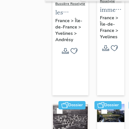
Roselyne
Bussière Roselyne
immeubles
les
maisons,
France
>
immeubles,
France
>
Île-
Île-de-
fermes
de-France
>
maisons et
France
>
Yvelines
>
fermes du
Yvelines
Andrésy
canton
d'Andrésy
Dossier
Dossier