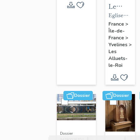
Le
mobilier
Eglise
de
paroissiale
France
>
Île-de-
l'église
Saint-
France
>
paroissial
Nicolas
Yvelines
>
Saint-
Les
Nicolas
Alluets-
le-Roi
Dossier
Dossier
Dossier
IM78002670 |