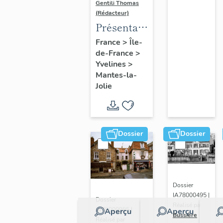
Gentili Thomas
(Rédacteur)
Présentation
de l'étude
France
>
Île-
de-France
>
Yvelines
>
Mantes-la-
Jolie
Dossier
Dossier
Dossier
IA78000495 |
Dossier
Réalisé par
IA78000985 |
Aperçu
Aperçu
Bussière
Réalisé par