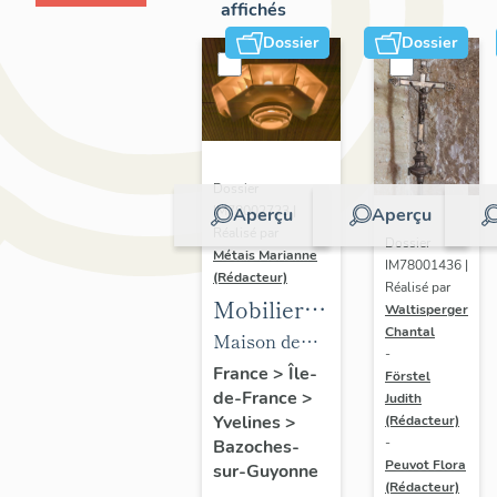
affichés
Dossier
Dossier
Dossier
IM78002723 |
Aperçu
Aperçu
Réalisé par
Dossier
Métais Marianne
IM78001436 |
(Rédacteur)
Réalisé par
Mobilier
Waltisperger
Chantal
de la
Maison de
-
maison
villégiature
France
>
Île-
Förstel
de-France
>
Louis
Judith
dite maison
Yvelines
>
(Rédacteur)
Carré
Louis Carré
-
Bazoches-
Peuvot Flora
sur-Guyonne
(Rédacteur)