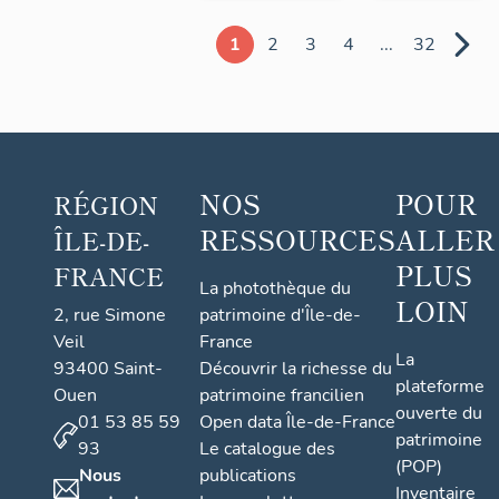
1
2
3
4
...
32
NOS
POUR
RÉGION
RESSOURCES
ALLER
ÎLE-DE-
PLUS
FRANCE
La photothèque du
LOIN
2, rue Simone
patrimoine d'Île-de-
Veil
France
La
93400 Saint-
Découvrir la richesse du
plateforme
Ouen
patrimoine francilien
ouverte du
01 53 85 59
Open data Île-de-France
patrimoine
93
Le catalogue des
(POP)
Nous
publications
Inventaire