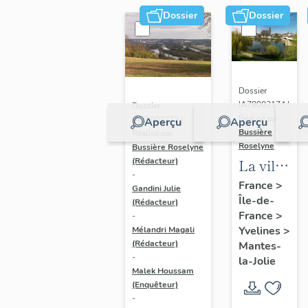
Dossier
Dossier
Dossier
IA78002174 |
Dossier
Réalisé par
IA78002272 |
Aperçu
Aperçu
Bussière
Réalisé par
Roselyne
Bussière Roselyne
La ville
(Rédacteur)
-
de
France
>
Gandini Julie
Île-de-
Mantes-
(Rédacteur)
France
>
-
la-Jolie
Yvelines
>
Mélandri Magali
(Rédacteur)
Mantes-
-
la-Jolie
Malek Houssam
(Enquêteur)
-