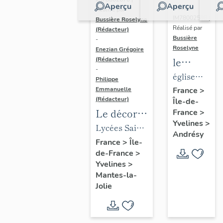
Aperçu
Aperçu
Dossier
Réalisé par
IM78002588 |
Bussière Roselyne
Réalisé par
(Rédacteur)
Bussière
-
Roselyne
Enezian Grégoire
le
(Rédacteur)
-
mobilier
église
Philippe
de
paroissiale
Emmanuelle
France
>
(Rédacteur)
Île-de-
l'église
Saint-
Le décor
France
>
Saint-
Germain
Yvelines
>
des lycées
Lycées Saint-
Germain-
Andrésy
de Mantes
Exupéry et
France
>
Île-
de-
de-France
>
Jean Rostand
Paris
Yvelines
>
(liste
Mantes-la-
supplémen
Jolie