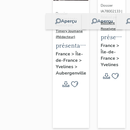
Dossier
IA78002133 |
Dossier
Réalisé par
IA78002210 |
Aperçu
Aperçu
Bussière
Réalisé par
Roselyne
Timery Joumana
présentat
(Rédacteur)
du
présentation
France
>
Île-de-
diagnostic
de l'étude
France
>
Île-
France
>
patrimonia
de-France
>
d'Elisabethville
Yvelines
Yvelines
>
urbain
Aubergenville
et
paysager
de
Seine-
Aval