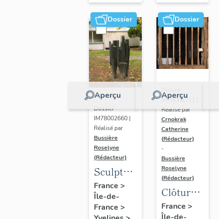
Dossier
Dossier
Dossier
Aperçu
Aperçu
IM78002711 |
Dossier
Réalisé par
IM78002660 |
Crnokrak
Réalisé par
Catherine
Bussière
(Rédacteur)
Roselyne
-
(Rédacteur)
Bussière
Sculpture
Roselyne
(Rédacteur)
: la
France
>
Clôture
Île-de-
Ronde
de
France
>
France
>
Île-de-
Yvelines
>