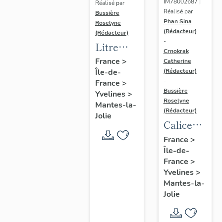
IM78002687 |
Réalisé par
Réalisé par
Bussière
Phan Sina
Roselyne
(Rédacteur)
(Rédacteur)
-
Litre
Crnokrak
funéraire
France
>
Catherine
(Rédacteur)
Île-de-
du
-
France
>
prince
Bussière
Yvelines
>
de Conti
Roselyne
Mantes-la-
(Rédacteur)
Jolie
Calice
n°2 et sa
France
>
Île-de-
patène
France
>
Yvelines
>
Mantes-la-
Jolie