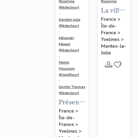
Roselyne
Roselyne
(Rédacteur)
La ville
-
de
France
>
Gandini Julie
Île-de-
Mantes-
(Rédacteur)
France
>
-
la-Jolie
Mélandri
Yvelines
>
Magali
Mantes-la-
(Rédacteur)
Jolie
-
Malek
Houssam
(Enquêteur)
-
Gentili Thomas
(Rédacteur)
Présentation
de
France
>
Île-de-
l'étude
France
>
Yvelines
>