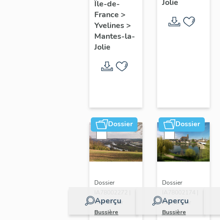
Jolie
Île-de-
de ville
France
>
Yvelines
>
Mantes-la-
Jolie
Dossier
Dossier
Dossier
Dossier
IA78002272 |
IA78002174 |
Aperçu
Aperçu
Réalisé par
Réalisé par
Bussière
Bussière