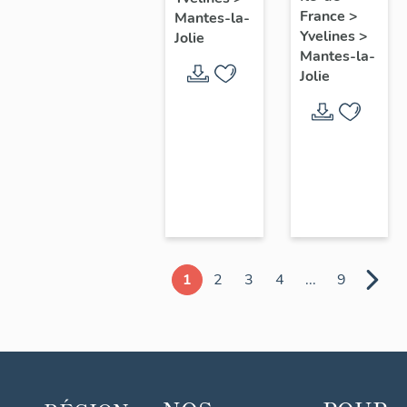
chœur
France
>
Mantes-la-
Yvelines
>
Jolie
Mantes-la-
Jolie
1
2
3
4
...
9