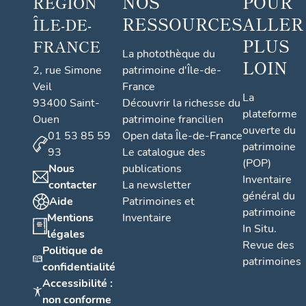
NOS
POUR
RÉGION
RESSOURCES
ALLER
ÎLE-DE-
PLUS
FRANCE
La photothèque du
LOIN
2, rue Simone
patrimoine d'Île-de-
Veil
France
La
93400 Saint-
Découvrir la richesse du
plateforme
Ouen
patrimoine francilien
ouverte du
01 53 85 59
Open data Île-de-France
patrimoine
93
Le catalogue des
(POP)
Nous
publications
Inventaire
contacter
La newsletter
général du
Aide
Patrimoines et
patrimoine
Mentions
Inventaire
In Situ.
légales
Revue des
Politique de
patrimoines
confidentialité
Accessibilité :
non conforme