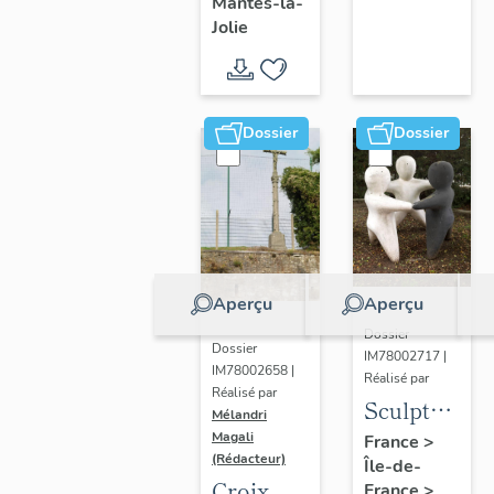
Mantes-la-
Jolie
Dossier
Dossier
Aperçu
Aperçu
Dossier
Dossier
IM78002717 |
IM78002658 |
Réalisé par
Réalisé par
Sculpture
Mélandri
: la
Magali
France
>
(Rédacteur)
Île-de-
Ronde
Croix
France
>