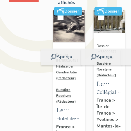
affichés
Dossier
Dossier
Dossier
IM78002671 |
Dossier
Aperçu
Aperçu
Réalisé par
IM78002649 |
Bussière
Réalisé par
Roselyne
Gandini Julie
(Rédacteur)
(Rédacteur)
Le
-
mobilier
Bussière
Collégiale
Roselyne
de la
Notre-
France
>
(Rédacteur)
Île-de-
collégiale
Dame
Le
France
>
mobilier
Hôtel de
Yvelines
>
de l'hôtel
ville
Mantes-la-
France
>