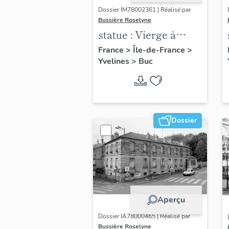
Dossier IM78002361 | Réalisé par
Bussière Roselyne
statue : Vierge à
l'Enfant (n°2)
France
>
Île-de-France
>
Yvelines
>
Buc
Dossier
Aperçu
Dossier IA78000465 | Réalisé par
Bussière Roselyne