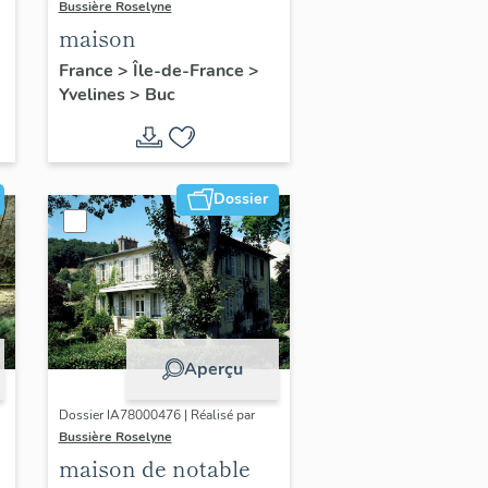
Bussière Roselyne
maison
France
>
Île-de-France
>
Yvelines
>
Buc
Dossier
Aperçu
Dossier IA78000476 | Réalisé par
Bussière Roselyne
maison de notable