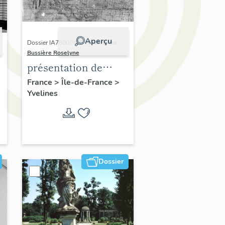
Aperçu
Dossier IA78000496 | Réalisé par
Bussière Roselyne
présentation de
,
l'étude du
France
>
Île-de-France
>
Yvelines
patrimoine de l'aire
d'étude Versailles
périphérie sud
Dossier