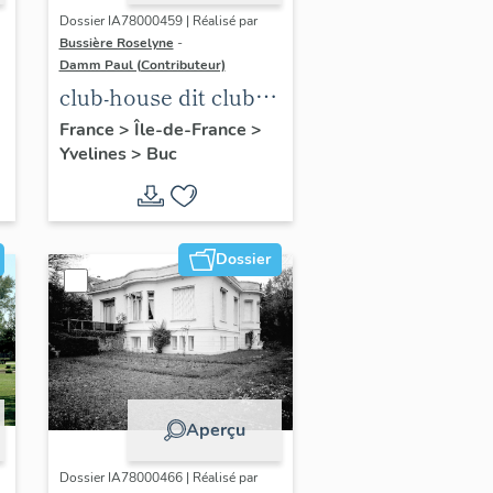
Dossier IA78000459 | Réalisé par
Bussière Roselyne
-
Damm Paul (Contributeur)
club-house dit club
Roland Garros
France
>
Île-de-France
>
Yvelines
>
Buc
Dossier
Aperçu
Dossier IA78000466 | Réalisé par