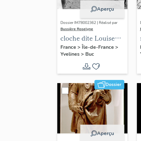
Aperçu
Dossier IM78002362 | Réalisé par
Bussière Roselyne
cloche dite Louise
Auguste Adélaïde
France
>
Île-de-France
>
Yvelines
>
Buc
Dossier
Aperçu