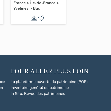
France
>
Île-de-France
>
Yvelines
>
Buc
POUR ALLER PLUS LOIN
nce
La plateforme ouverte du patrimoine (POP)
en
Inventaire général du patrimoine
In Situ. Revue des patrimoines