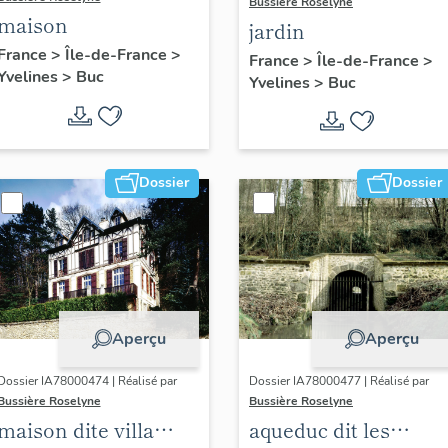
Bussière Roselyne
maison
jardin
France
>
Île-de-France
>
France
>
Île-de-France
>
Yvelines
>
Buc
Yvelines
>
Buc
Dossier
Dossier
Aperçu
Aperçu
Dossier IA78000474 | Réalisé par
Dossier IA78000477 | Réalisé par
Bussière Roselyne
Bussière Roselyne
maison dite villa
aqueduc dit les