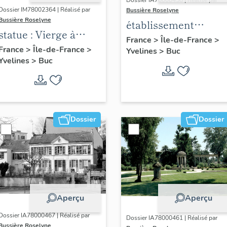
Dossier IA78000458 | Réalisé par
Dossier IM78002364 | Réalisé par
Bussière Roselyne
Bussière Roselyne
établissement
statue : Vierge à
aéronautique dit
France
>
Île-de-France
>
l'Enfant (n°1)
France
>
Île-de-France
>
Yvelines
>
Buc
aéroparc Louis-
Yvelines
>
Buc
Blériot
Dossier
Dossier
Aperçu
Aperçu
Dossier IA78000467 | Réalisé par
Dossier IA78000461 | Réalisé par
Bussière Roselyne