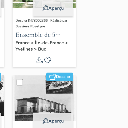
Aperçu
Dossier IM78002366 | Réalisé par
Bussière Roselyne
Ensemble de 5
statues
France
>
Île-de-France
>
Yvelines
>
Buc
Dossier
Aperçu