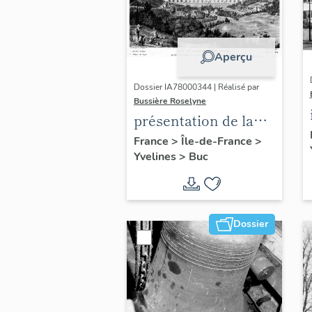
Aperçu
Dossier IA78000344 | Réalisé par
Bussière Roselyne
présentation de la
commune de Buc
France
>
Île-de-France
>
Yvelines
>
Buc
Dossier