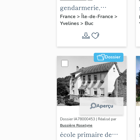
gendarmerie,
actuellement
France
>
Île-de-France
>
Yvelines
>
Buc
immeuble
Dossier
Aperçu
Dossier IA78000453 | Réalisé par
Bussière Roselyne
école primaire de