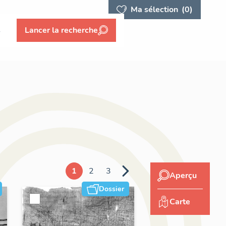
Ma sélection
(0)
s
Lancer la recherche
1
2
3
Aperçu
Dossier
Carte