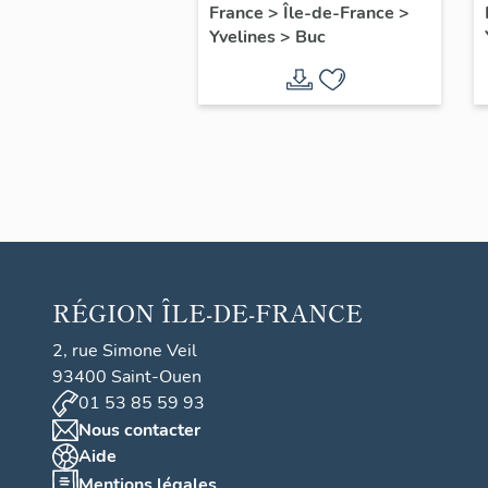
filles, actuellement
France
>
Île-de-France
>
Yvelines
>
Buc
annexe de la mairie
RÉGION
ÎLE-DE-FRANCE
2, rue Simone Veil
93400 Saint-Ouen
01 53 85 59 93
Nous contacter
Aide
Mentions légales