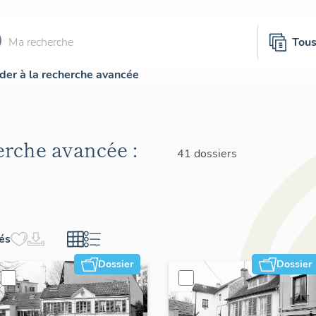
Tou
der à la recherche avancée
herche avancée :
41 dossiers
hés
Dossier
Dossier