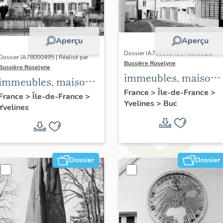
Aperçu
Aperçu
Dossier IA78000345 | Réalisé par
Dossier IA78000495 | Réalisé par
Bussière Roselyne
Bussière Roselyne
immeubles, maisons
immeubles, maisons,
fermes
France
>
Île-de-France
>
fermes
France
>
Île-de-France
>
Yvelines
>
Buc
Yvelines
Dossier
Dossier