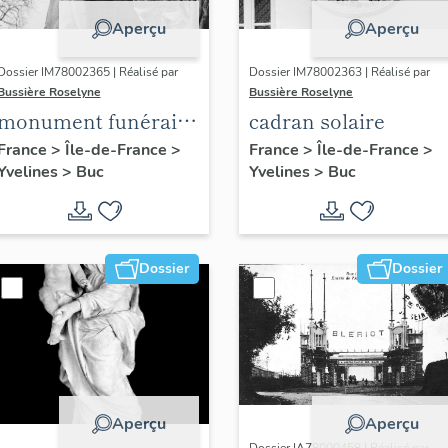
Aperçu
Aperçu
Dossier IM78002365 | Réalisé par
Dossier IM78002363 | Réalisé par
Bussière Roselyne
Bussière Roselyne
monument funéraire
cadran solaire
de Jean Casale
France
>
Île-de-France
>
France
>
Île-de-France
>
Yvelines
>
Buc
Yvelines
>
Buc
Dossier
Dossier
Aperçu
Aperçu