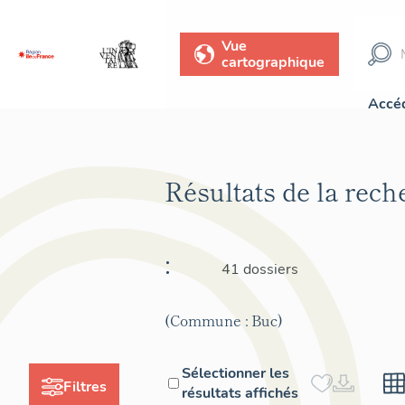
Vue
cartographique
Accéd
Résultats de la rec
:
41 dossiers
(Commune : Buc)
Sélectionner les
Filtres
résultats affichés