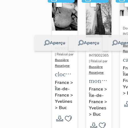
Dos
IM
| R
Aperçu
Aperçu
Aper
Dossier
Bu
IM78002362
Dossier
Ro
| Réalisé par
IM78002365
c
Bussière
| Réalisé par
s
Roselyne
Bussière
Fr
cloche
Roselyne
Îl
monument
Fr
dite
France
>
Yv
funéraire
Île-de-
Louise
France
>
>
France
>
Île-de-
de
Auguste
Yvelines
France
>
Jean
Adélaïde
>
Buc
Yvelines
Casale
>
Buc