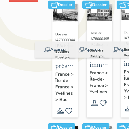
Dossier
Dossier
D
Dos
Dossier
Dossier
IA
IA78000495
IA78000344
| R
| Réalisé par
| Réalisé par
Aperçu
Aperçu
Aper
Bu
Bussière
Bussière
Ro
Roselyne
Roselyne
i
immeubles,
présentation
m
maisons,
Fr
de la
France
>
France
>
Îl
f
Île-de-
fermes
Île-de-
commune
Fr
France
>
France
>
de Buc
Yv
Yvelines
Yvelines
>
>
Buc
Dossier
Dossier
D