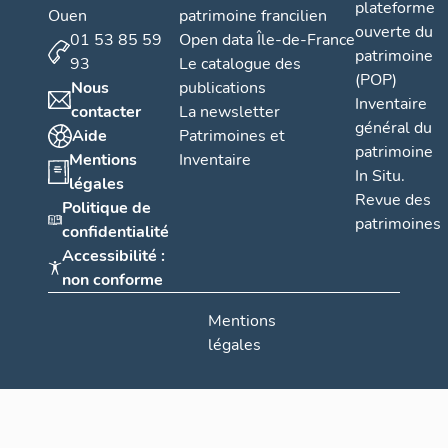
plateforme
Ouen
patrimoine francilien
ouverte du
01 53 85 59
Open data Île-de-France
patrimoine
93
Le catalogue des
(POP)
Nous
publications
Inventaire
contacter
La newsletter
général du
Aide
Patrimoines et
patrimoine
Mentions
Inventaire
In Situ.
légales
Revue des
Politique de
patrimoines
confidentialité
Accessibilité :
non conforme
Mentions
légales