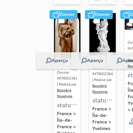
Dossier
Dossier
D
Dos
IA
| R
Aperçu
Aperçu
Aper
Bu
Ro
Dossier
Dossier
é
IM78002364
IM78002361
| Réalisé par
a
Fr
| Réalisé par
Bussière
Îl
di
Bussière
Roselyne
Fr
Roselyne
a
statue :
Yv
statue :
L
Vierge
France
>
>
Vierge
France
>
B
Île-de-
à
Île-de-
à
France
>
l'Enfant
France
>
Yvelines
l'Enfant