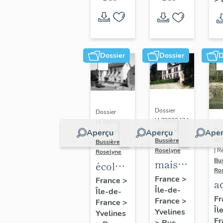
Dossier
Dossier
D
Dossier
Dossier
IA78000474
IA78000453
Dos
| Réalisé par
Aperçu
Aperçu
Aper
| Réalisé par
IA
Bussière
Bussière
| R
Roselyne
Roselyne
Bu
maison
école
Ro
dite
primaire
France
>
France
>
a
Île-de-
villa
Île-de-
de
di
Fr
France
>
France
>
Saint
filles,
Îl
A
Yvelines
Yvelines
Marie
actuellement
Fr