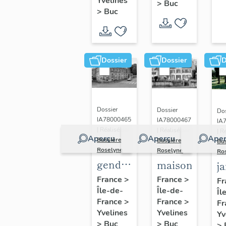
(n°1)
Yvelines
>
Buc
(n°2)
>
Buc
Dossier
Dossier
D
Dossier
Dossier
Dos
IA78000465
IA78000467
IA
| Réalisé par
| Réalisé par
| R
Aperçu
Aperçu
Aper
Bussière
Bussière
Bu
Roselyne
Roselyne
Ro
gendarmerie,
maison
j
actuellement
France
>
France
>
Fr
Île-de-
immeuble
Île-de-
Îl
France
>
France
>
Fr
Yvelines
Yvelines
Yv
>
Buc
>
Buc
>