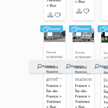
(n°1)
Yvelines
>
Buc
(n°2)
>
Buc
Dossier
Dossier
D
Dossier
Dossier
Dos
IA78000465
IA78000467
IA
| Réalisé par
| Réalisé par
| R
Aperçu
Aperçu
Aper
Bussière
Bussière
Bu
Roselyne
Roselyne
Ro
gendarmerie,
maison
j
actuellement
France
>
France
>
Fr
Île-de-
immeuble
Île-de-
Îl
France
>
France
>
Fr
Yvelines
Yvelines
Yv
>
Buc
>
Buc
>