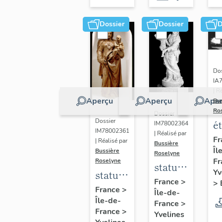
Dossier
Dossier
D
Dos
IA
| R
Aperçu
Aperçu
Aper
Bu
Ro
Dossier
Dossier
é
IM78002364
IM78002361
| Réalisé par
a
Fr
| Réalisé par
Bussière
Îl
di
Bussière
Roselyne
Fr
Roselyne
a
statue :
Yv
statue :
L
Vierge
France
>
>
Vierge
France
>
B
Île-de-
à
Île-de-
à
France
>
l'Enfant
France
>
Yvelines
l'Enfant