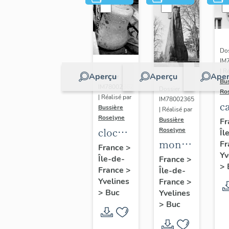
Dos
IM
| R
Aperçu
Aperçu
Aper
Dossier
Bu
IM78002362
Dossier
Ro
| Réalisé par
IM78002365
c
Bussière
| Réalisé par
s
Roselyne
Bussière
Fr
cloche
Roselyne
Îl
monument
Fr
dite
France
>
Yv
funéraire
Île-de-
Louise
France
>
>
France
>
Île-de-
de
Auguste
Yvelines
France
>
Jean
Adélaïde
>
Buc
Yvelines
Casale
>
Buc