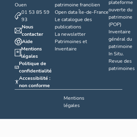
plateforme
Ouen
patrimoine francilien
ouverte du
01 53 85 59
Open data Île-de-France
patrimoine
93
Le catalogue des
(POP)
Nous
publications
Inventaire
contacter
La newsletter
général du
Aide
Patrimoines et
patrimoine
Mentions
Inventaire
In Situ.
légales
Revue des
Politique de
patrimoines
confidentialité
Accessibilité :
non conforme
Mentions
légales