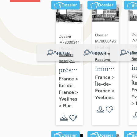
Dossier
Dossier
D
Dos
Dossier
Dossier
IA
IA78000495
IA78000344
| R
| Réalisé par
| Réalisé par
Aperçu
Aperçu
Aper
Bu
Bussière
Bussière
Ro
Roselyne
Roselyne
i
immeubles,
présentation
m
maisons,
Fr
de la
France
>
France
>
Îl
f
Île-de-
fermes
Île-de-
commune
Fr
France
>
France
>
de Buc
Yv
Yvelines
Yvelines
>
>
Buc
Dossier
Dossier
D