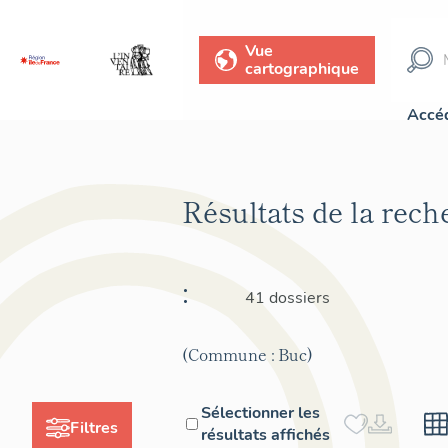
Vue
cartographique
Accéd
Résultats de la rec
:
41 dossiers
(Commune : Buc)
Sélectionner les
Filtres
résultats affichés