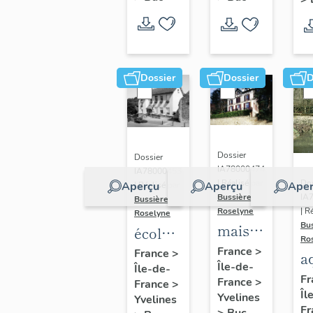
Dossier
Dossier
D
Dossier
Dossier
IA78000474
IA78000453
Dos
| Réalisé par
Aperçu
Aperçu
Aper
| Réalisé par
IA
Bussière
Bussière
| R
Roselyne
Roselyne
Bu
maison
école
Ro
dite
primaire
France
>
France
>
a
Île-de-
villa
Île-de-
de
di
Fr
France
>
France
>
Saint
filles,
Îl
A
Yvelines
Yvelines
Marie
actuellement
Fr